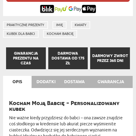
PRAKTYCZNE PREZENTY
IMIĘ
KWIATY
KUBEK DLA BABCI
KOCHAM BABCIĘ
GWARANCJA
DARMOWA
DARMOWY ZWROT
PREZENTU NA
DOSTAWA OD 175
PRZEZ 365 DNI
CZAS
ZŁ
OPIS
DODATKI
DOSTAWA
GWARANCJA
Kocham Moją Babcię - Personalizowany
kubek
Nie ważne kiedy przyjdziesz do babci – ona zawsze znajdzie
coś słodkiego w kredensie lub akurat piecze wyśmienite
ciasteczka. Odwdzięcz się jej serdecznym wyznaniem na
kubku! Idealny na herbatkę do babcinego ciasta!