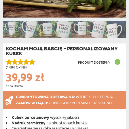
KOCHAM MOJĄ BABCIĘ - PERSONALIZOWANY
KUBEK
PRODUKT DOSTĘPNY
(1484 OPINII)
39,99 zł
Cena Brutto
GWARANTOWANA DOSTAWA NA:
WTOREK, 11 SIERPNIA
ZAMÓW W CIĄGU:
2 DNI 8 GODZIN 18 MINUT 07 SEKUND
Kubek porcelanowy
wysokiej jakości.
Nadruk termiczny
na obu stronach kubka.
Gwarantujemy szybką realizację i wysyłkę!