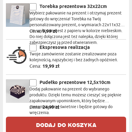
Torebka prezentowa 32x22cm
Wybierz pakowanie na prezent i otrzymaj prezent
gotowy do wręczenia! Torebka na Twój
personalizowany prezent, o wymiarach 22x11x32
cm, wykonana jest z papieru w kolorze niebieskim.
Cena:
9,99 zł
Do niej dołączona jest też nalepka, dzięki której
zabezpieczysz ją przed otwieraniem.
Ekspresowa realizacja
Twoje zamówienie zostanie zrealizowane poza
kolejnością, najszybciej i bez żadnych opóźnień.
Cena:
19,99 zł
Pudełko prezentowe 12,5x10cm
Dodaj pakowanie na prezent do wybranego
produktu. Dzięki temu możesz cieszyć się pięknie
zapakowanym upominkiem, który będzie
prezentował się świetnie i będzie gotowy do
Cena:
24,99 zł
wręczenia.
dodaj do koszyka