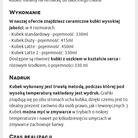
Wykonanie
W naszej ofercie znajdziesz ceramiczne kubki wysokiej
jakości
, w 4 rozmiarach:
- Kubek standardowy - pojemność: 330ml
- Kubek Duży - pojemność: 415ml
- Kubek Latte - pojemność: 450ml
- Kubek Latte 2 - pojemność: 330ml
Dostępne są również
kubki z uszkiem w kształcie serca
i
różowym środkiem, o pojemności 330 ml
Nadruk
Kubek wykonany jest trwałą metodą, podczas której pod
wysoką temperaturą nakładany jest wydruk.
Grafiki
znajdują się po obu stronach ucha kubka, dzięki czemu jest to
idealny prezent zarówno dla osób prawo, jak i leworęcznych :)
Kubek
można myć w zmywarce
w trybach o niskiej
temperaturze i nawet po kilkudziesięciu umyciach w
zmywarce zachowuje barwy.
Czas realizacji