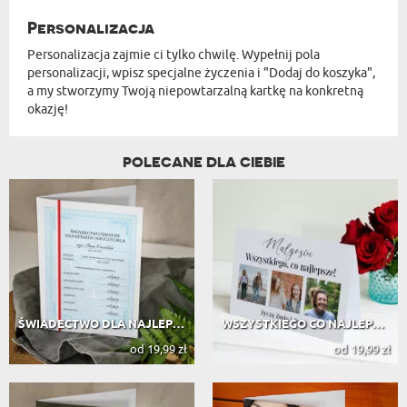
Personalizacja
Personalizacja zajmie ci tylko chwilę. Wypełnij pola
personalizacji, wpisz specjalne życzenia i "Dodaj do koszyka",
a my stworzymy Twoją niepowtarzalną kartkę na konkretną
okazję!
POLECANE DLA CIEBIE
ŚWIADECTWO DLA NAJLEPSZEGO NAUCZYCI...
WSZYSTKIEGO CO NAJLEPSZE - ZDJĘCIA ...
od 19,99 zł
od 19,99 zł