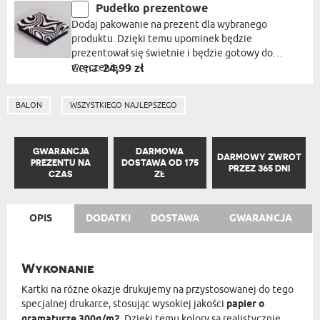
Pudełko prezentowe
Dodaj pakowanie na prezent dla wybranego
produktu. Dzięki temu upominek będzie
prezentował się świetnie i będzie gotowy do
wręczenia.
Cena:
24,99 zł
BALON
WSZYSTKIEGO NAJLEPSZEGO
GWARANCJA
DARMOWA
DARMOWY ZWROT
PREZENTU NA
DOSTAWA OD 175
PRZEZ 365 DNI
CZAS
ZŁ
OPIS
DODATKI
DOSTAWA
GWARANCJA
Wykonanie
Kartki na różne okazje drukujemy na przystosowanej do tego
specjalnej drukarce, stosując wysokiej jakości
papier o
gramaturze 300g/m2
. Dzięki temu kolory są realistycznie