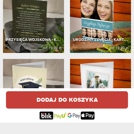
PRZYSIĘGA WOJSKOWA - KARTKA Z ŻYCZ...
URODZINY ZDJĘCIA - KARTKA Z ŻYCZENIAMI
od 19,99 zł
od 19,99 zł
dodaj do koszyka
GRATULACJE, PANI MAGISTER - KARTKA ...
ZDJĘCIE I PODPIS - KARTKA Z ŻYCZENIAMI
od 19,99 zł
od 19,99 zł