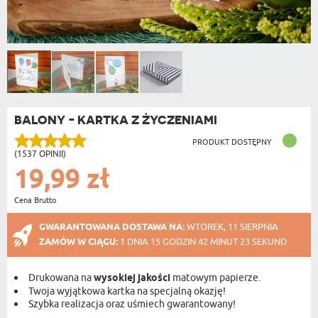
BALONY - KARTKA Z ŻYCZENIAMI
PRODUKT DOSTĘPNY
(1537 OPINII)
19,99 zł
Cena Brutto
GWARANTOWANA DOSTAWA NA:
WTOREK, 11 SIERPNIA
ZAMÓW W CIĄGU:
1 DNIA 15 GODZIN 42 MINUT 23 SEKUND
Drukowana na
wysokiej jakości
matowym papierze.
Twoja wyjątkowa kartka na specjalną okazję!
Szybka realizacja oraz uśmiech gwarantowany!