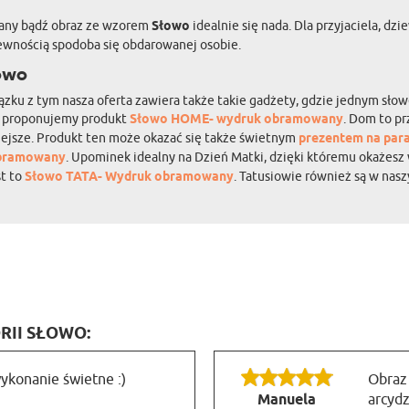
wany bądź obraz ze wzorem
Słowo
idealnie się nada. Dla przyjaciela, d
ewnością spodoba się obdarowanej osobie.
łowo
wiązku z tym nasza oferta zawiera także takie gadżety, gdzie jednym 
a, proponujemy produkt
Słowo HOME- wydruk obramowany
. Dom to pr
tniejsze. Produkt ten może okazać się także świetnym
prezentem na par
bramowany
. Upominek idealny na Dzień Matki, dzięki któremu okażesz
st to
Słowo TATA- Wydruk obramowany
. Tatusiowie również są w nasz
RII SŁOWO:
wykonanie świetne :)
Obraz 
Manuela
arcydz