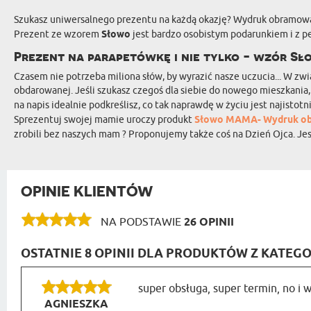
Szukasz uniwersalnego prezentu na każdą okazję? Wydruk obramo
Prezent ze wzorem
Słowo
jest bardzo osobistym podarunkiem i z p
Prezent na parapetówkę i nie tylko - wzór S
Czasem nie potrzeba miliona słów, by wyrazić nasze uczucia... W z
obdarowanej. Jeśli szukasz czegoś dla siebie do nowego mieszkani
na napis idealnie podkreślisz, co tak naprawdę w życiu jest najisto
Sprezentuj swojej mamie uroczy produkt
Słowo MAMA- Wydruk o
zrobili bez naszych mam ? Proponujemy także coś na Dzień Ojca. Je
OPINIE KLIENTÓW
NA PODSTAWIE
26 OPINII
OSTATNIE 8 OPINII DLA PRODUKTÓW Z KATEGO
super obsługa, super termin, no i 
AGNIESZKA