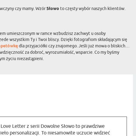
ziewczyny czy mamy. Wzór
Słowo
to częsty wybór naszych klientów.
słowem umieszczonym w ramce wzbudzisz zachwyt u osoby
zede wszystkim Ty i Twoi bliscy. Dzięki fotografiom składającym się
apetówkę
dla przyjaciółki czy znajomego. Jeśli już mowa o bliskich…
 wdzięczność za dobroć, wyrozumiałość, wsparcie. Co my byśmy
ym życiu niezastąpieni.
Love Letter z serii Dowolne Słowo to prawdziwe
ieło personalizacji. To niesamowite uczucie widzieć