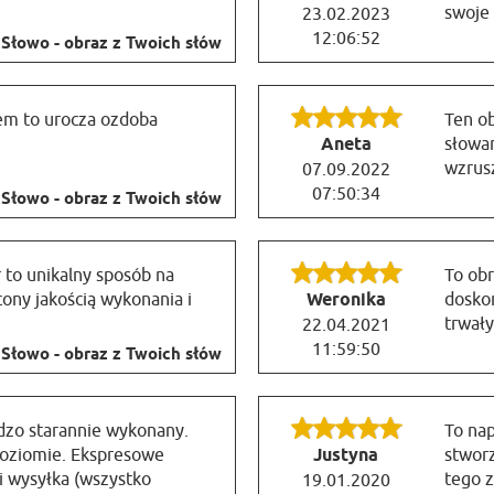
swoje
23.02.2023
12:06:52
Słowo - obraz z Twoich słów
em to urocza ozdoba
Ten ob
Aneta
słowam
wzrus
07.09.2022
07:50:34
Słowo - obraz z Twoich słów
 to unikalny sposób na
To obr
ony jakością wykonania i
Weronika
dosko
trwały
22.04.2021
11:59:50
Słowo - obraz z Twoich słów
rdzo starannie wykonany.
To na
poziomie. Ekspresowe
Justyna
stworz
 i wysyłka (wszystko
tego 
19.01.2020