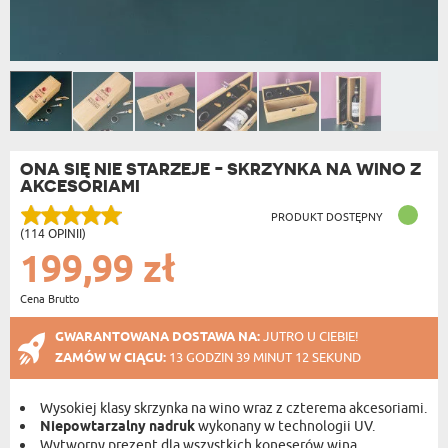
ONA SIĘ NIE STARZEJE - SKRZYNKA NA WINO Z
AKCESORIAMI
PRODUKT DOSTĘPNY
(114 OPINII)
199,99 zł
Cena Brutto
GWARANTOWANA DOSTAWA NA:
JUTRO U CIEBIE!
ZAMÓW W CIĄGU:
13 GODZIN 39 MINUT 12 SEKUND
Wysokiej klasy skrzynka na wino wraz z czterema akcesoriami.
Niepowtarzalny nadruk
wykonany w technologii UV.
Wytworny prezent dla wszystkich koneserów wina.