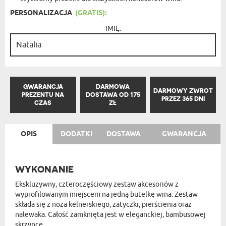
PERSONALIZACJA
(GRATIS):
IMIĘ:
GWARANCJA
DARMOWA
DARMOWY ZWROT
PREZENTU NA
DOSTAWA OD 175
PRZEZ 365 DNI
CZAS
ZŁ
OPIS
DODATKI
DOSTAWA
GWARANCJA
WYKONANIE
Ekskluzywny, czteroczęściowy zestaw akcesoriów z
wyprofilowanym miejscem na jedną butelkę wina. Zestaw
składa się z noża kelnerskiego, zatyczki, pierścienia oraz
nalewaka. Całość zamknięta jest w eleganckiej, bambusowej
skrzynce.