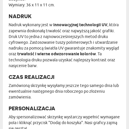
Wymiary: 36 x 11 x 11 cm.
NADRUK
Nadruk wykonany jest w
innowacyjnej technologii UV
, która
zapewnia doskonałą trwałość oraz najwyższą jakość grafiki.
Druk UV to jedna z najnowocześniejszych metod druku
cyfrowego. Zastosowanie tuszy polimerowych i utwardzanie
nadruku za pomocą światła UV gwarantuje znakomity wygląd
oraz
trwałość i wierne odwzorowanie kolorów
. Ta
technologia druku pozwala uzyskać najlepszy kontrast oraz
nasycenie barw.
CZAS REALIZACJI
Zamówioną skrzynkę wysyłamy jeszcze tego samego dnia lub
ewentualnie następnego dnia roboczego po złożeniu
zamówienia.
PERSONALIZACJA
Aby spersonalizować skrzynkę wystarczy wypełnić wymagane
pola i kliknąć przycisk "Dodaj do koszyka". Nasi graficy zajmą
się resztą!