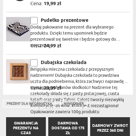
Cena:
19,99 zł
Pudełko prezentowe
Dodaj pakowanie na prezent dla wybranego
produktu. Dzięki temu upominek będzie
prezentował się świetnie i będzie gotowy do
wręczenia.
Cena:
24,99 zł
Dubajska czekolada
Belgijska mleczna czekolada z przepysznym
nadzieniem! Dubajska czekolada to prawdziwa
uczta dla podniebienia, która zachwyci naprawdę
wymagających fanów słodkości! Nadzienie tej
Cena:
39,99 zł
czekolady składa się z pasty pistacjowej, ciasta
kataifi oraz pasty Tahini. Całość tworzy niezwykłą
PREZENT DLA INFORMATYKA
MINISERWER
kompozycję smaków, która jest niezastąpiona!
Opakowanie zawiera 100g produktu
GWARANCJA
DARMOWA
DARMOWY ZWROT
PREZENTU NA
DOSTAWA OD 175
PRZEZ 365 DNI
CZAS
ZŁ