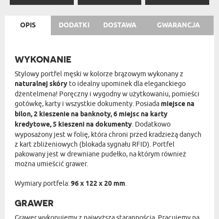
OPIS
DODATKI
DOSTAWA
GWARANCJA
WYKONANIE
Stylowy portfel męski w kolorze brązowym wykonany z
naturalnej skóry
to idealny upominek dla eleganckiego
dżentelmena! Poręczny i wygodny w użytkowaniu, pomieści
gotówkę, karty i wszystkie dokumenty. Posiada
miejsce na
bilon, 2 kieszenie na banknoty, 6 miejsc na karty
kredytowe, 5 kieszeni na dokumenty
. Dodatkowo
wyposażony jest w folię, która chroni przed kradzieżą danych
z kart zbliżeniowych (blokada sygnału RFID). Portfel
pakowany jest w drewniane pudełko, na którym również
można umieścić grawer.
Wymiary portfela:
96 x 122 x 20 mm
.
GRAWER
Grawer wykonujemy z najwyższą starannością. Pracujemy na