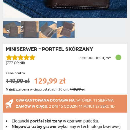
MINISERWER - PORTFEL SKÓRZANY
PRODUKT DOSTĘPNY
(777 OPINII)
Cena brutto
129,99 zł
149,99 zł
Najniższa cena w ciągu ostatnich 30 dni:
149,99 zł
GWARANTOWANA DOSTAWA NA:
WTOREK, 11 SIERPNIA
ZAMÓW W CIĄGU:
2 DNI 15 GODZIN 44 MINUT 26 SEKUND
Elegancki
portfel skórzany
w czarnym pudełku.
Niepowtarzalny grawer
wykonany w technologii laserowej.