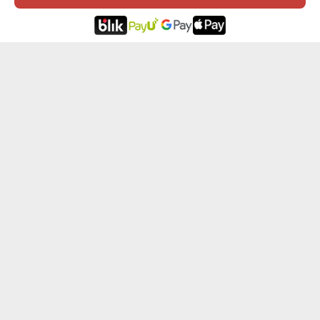
PROJEKT WŁASNY - PORTFEL SKÓRZANY
IMIĘ - PORTFEL SKÓRZANY
147,99 zł
129,99 zł
169,99 zł
149,99 zł
INICJAŁ IMIĘ - PORTFEL SKÓRZANY
NAJLEPSZY STRAŻAK - PORTFEL SKÓRZANY
129,99 zł
129,99 zł
149,99 zł
149,99 zł