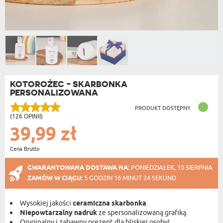
KOTOROŻEC - SKARBONKA
PERSONALIZOWANA
PRODUKT DOSTĘPNY
(126 OPINII)
39,99 zł
Cena Brutto
GWARANTOWANA DOSTAWA NA:
PONIEDZIAŁEK, 10 SIERPNIA
ZAMÓW W CIĄGU:
5 GODZIN 16 MINUT 24 SEKUND
Wysokiej jakości
ceramiczna skarbonka
.
Niepowtarzalny nadruk
ze spersonalizowaną grafiką.
Oryginalny i zabawny prezent dla bliskiej osoby!