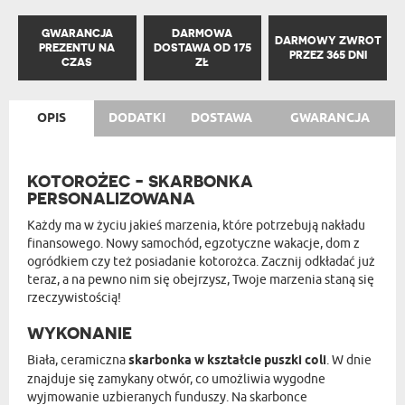
GWARANCJA
DARMOWA
DARMOWY ZWROT
PREZENTU NA
DOSTAWA OD 175
PRZEZ 365 DNI
CZAS
ZŁ
OPIS
DODATKI
DOSTAWA
GWARANCJA
KOTOROŻEC - SKARBONKA
PERSONALIZOWANA
Każdy ma w życiu jakieś marzenia, które potrzebują nakładu
finansowego. Nowy samochód, egzotyczne wakacje, dom z
ogródkiem czy też posiadanie kotorożca. Zacznij odkładać już
teraz, a na pewno nim się obejrzysz, Twoje marzenia staną się
rzeczywistością!
WYKONANIE
Biała, ceramiczna
skarbonka w kształcie puszki coli
. W dnie
znajduje się zamykany otwór, co umożliwia wygodne
wyjmowanie uzbieranych funduszy. Na skarbonce