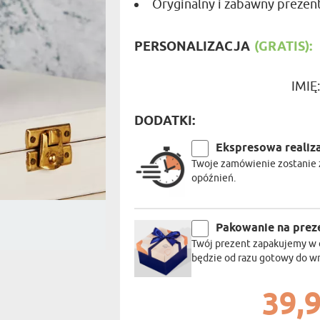
Oryginalny i zabawny prezent 
PODRÓŻ
SZKLANKI DO WHISKY
BESTSELLER
ROWERZ
Y SPOŻYWCZE
PREZENT DLA
FIRM
SENIORA
PERSONALIZACJA
(GRATIS):
SPORTO
ER PREZENTU
STRAŻA
SZEFA
IMIĘ
WĘDKAR
ŻARTOWN
DODATKI:
Ekspresowa realiz
Twoje zamówienie zostanie z
opóźnień.
Pakowanie na prez
Twój prezent zapakujemy w 
będzie od razu gotowy do w
39,9