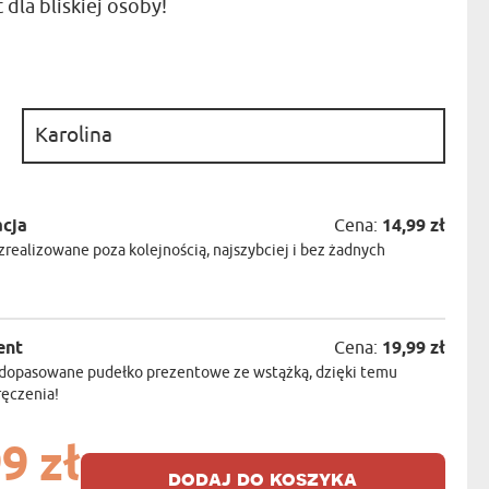
dla bliskiej osoby!
NIKA
YSTY
WCA
KA
:
ZA
ISIA
acja
Cena:
14,99 zł
realizowane poza kolejnością, najszybciej i bez żadnych
ent
Cena:
19,99 zł
dopasowane pudełko prezentowe ze wstążką, dzięki temu
ręczenia!
9 zł
dodaj do koszyka