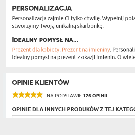
PERSONALIZACJA
Personalizacja zajmie Ci tylko chwilę. Wypełnij pol
stworzymy Twoją unikalną skarbonkę.
Idealny pomysł na…
Prezent dla kobiety
.
Prezent na imieniny
. Persona
idealny pomysł na prezent z okazji imienin. O wiele
OPINIE KLIENTÓW
NA PODSTAWIE
126 OPINII
OPINIE DLA INNYCH PRODUKÓW Z TEJ KATEGO
Bardzo szybka wysyłka. Jako
Peters
Jedynie do czego mogę się p