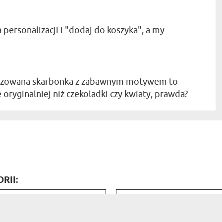
a personalizacji i "dodaj do koszyka", a my
lizowana skarbonka z zabawnym motywem to
 oryginalniej niż czekoladki czy kwiaty, prawda?
RII:
ś produktu bardzo dobra.
P
rzyczepić to nadruk na
Adem K.
w