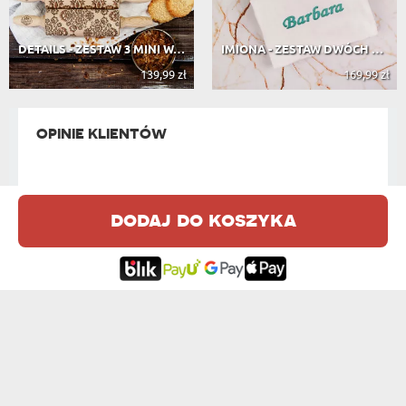
DETAILS - ZESTAW 3 MINI WAŁKI DO CI...
IMIONA - ZESTAW DWÓCH RĘCZNIKÓW Z H...
139,99 zł
169,99 zł
OPINIE KLIENTÓW
NA PODSTAWIE
60 OPINII
dodaj do koszyka
NAJBARDZIEJ PRZYDATNE OPINIE:
Wysoka jakość nie tylko produktu,
ale także haftu. Bardzo ładne
Peters
połaczenie kolorystyczne. Polecam
09.10.2018
12:51:41
Super. Bardzo ładnie i precyzyjnie