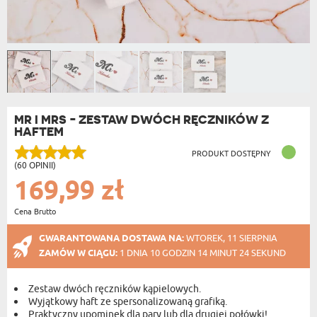
MR I MRS - ZESTAW DWÓCH RĘCZNIKÓW Z
HAFTEM
PRODUKT DOSTĘPNY
(60 OPINII)
169,99 zł
Cena Brutto
GWARANTOWANA DOSTAWA NA:
WTOREK, 11 SIERPNIA
ZAMÓW W CIĄGU:
1 DNIA 10 GODZIN 14 MINUT 23 SEKUND
Zestaw dwóch ręczników kąpielowych.
Wyjątkowy haft ze spersonalizowaną grafiką.
Praktyczny upominek dla pary lub dla drugiej połówki!