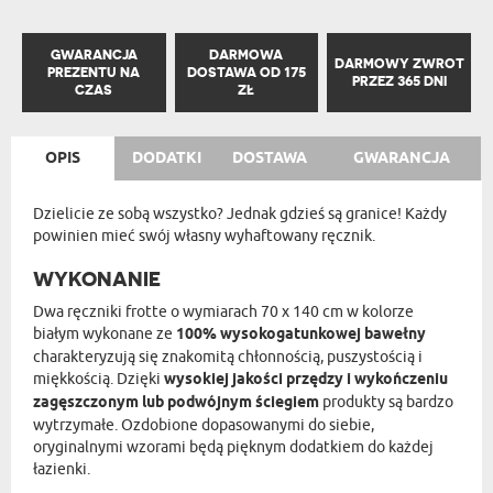
GWARANCJA
DARMOWA
DARMOWY ZWROT
PREZENTU NA
DOSTAWA OD 175
PRZEZ 365 DNI
CZAS
ZŁ
OPIS
DODATKI
DOSTAWA
GWARANCJA
Dzielicie ze sobą wszystko? Jednak gdzieś są granice! Każdy
powinien mieć swój własny wyhaftowany ręcznik.
WYKONANIE
Dwa ręczniki frotte o wymiarach 70 x 140 cm w kolorze
białym wykonane ze
100% wysokogatunkowej bawełny
charakteryzują się znakomitą chłonnością, puszystością i
miękkością. Dzięki
wysokiej jakości przędzy i wykończeniu
zagęszczonym lub podwójnym ściegiem
produkty są bardzo
wytrzymałe. Ozdobione dopasowanymi do siebie,
oryginalnymi wzorami będą pięknym dodatkiem do każdej
łazienki.