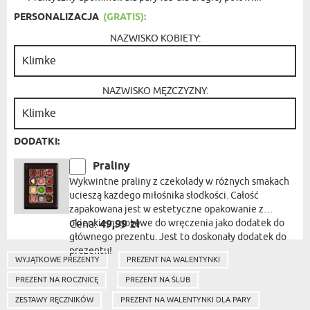
PERSONALIZACJA
(GRATIS):
NAZWISKO KOBIETY:
NAZWISKO MĘŻCZYZNY:
DODATKI:
Praliny
Wykwintne praliny z czekolady w różnych smakach
ucieszą każdego miłośnika słodkości. Całość
zapakowana jest w estetyczne opakowanie z
okienkiem, gotowe do wręczenia jako dodatek do
Cena:
49,99 zł
głównego prezentu. Jest to doskonały dodatek do
prezentu!
WYJĄTKOWE PREZENTY
PREZENT NA WALENTYNKI
PREZENT NA ROCZNICĘ
PREZENT NA ŚLUB
ZESTAWY RĘCZNIKÓW
PREZENT NA WALENTYNKI DLA PARY