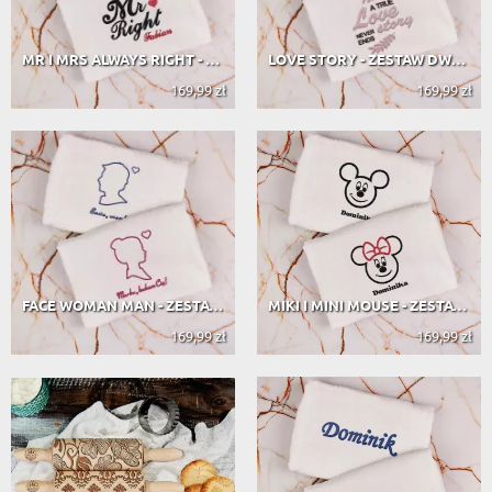
MR I MRS ALWAYS RIGHT - ZESTAW DWÓC...
LOVE STORY - ZESTAW DWÓCH RĘCZNIKÓW...
169,99 zł
169,99 zł
FACE WOMAN MAN - ZESTAW DWÓCH RĘCZN...
MIKI I MINI MOUSE - ZESTAW DWÓCH RĘ...
169,99 zł
169,99 zł