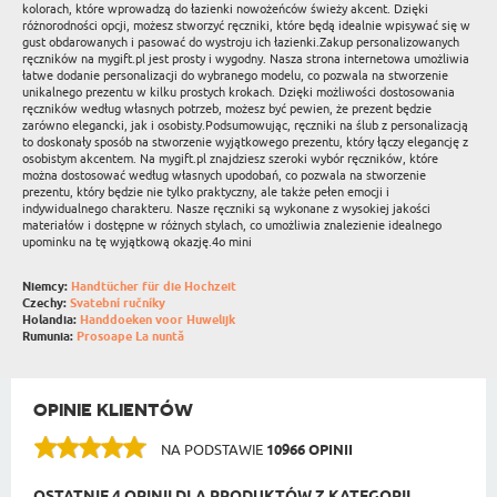
kolorach, które wprowadzą do łazienki nowożeńców świeży akcent. Dzięki
różnorodności opcji, możesz stworzyć ręczniki, które będą idealnie wpisywać się w
gust obdarowanych i pasować do wystroju ich łazienki.Zakup personalizowanych
ręczników na mygift.pl jest prosty i wygodny. Nasza strona internetowa umożliwia
łatwe dodanie personalizacji do wybranego modelu, co pozwala na stworzenie
unikalnego prezentu w kilku prostych krokach. Dzięki możliwości dostosowania
ręczników według własnych potrzeb, możesz być pewien, że prezent będzie
zarówno elegancki, jak i osobisty.Podsumowując, ręczniki na ślub z personalizacją
to doskonały sposób na stworzenie wyjątkowego prezentu, który łączy elegancję z
osobistym akcentem. Na mygift.pl znajdziesz szeroki wybór ręczników, które
można dostosować według własnych upodobań, co pozwala na stworzenie
prezentu, który będzie nie tylko praktyczny, ale także pełen emocji i
indywidualnego charakteru. Nasze ręczniki są wykonane z wysokiej jakości
materiałów i dostępne w różnych stylach, co umożliwia znalezienie idealnego
upominku na tę wyjątkową okazję.4o mini
Niemcy:
Handtücher für die Hochzeit
Czechy:
Svatební ručníky
Holandia:
Handdoeken voor Huwelijk
Rumunia:
Prosoape La nuntă
OPINIE KLIENTÓW
NA PODSTAWIE
10966 OPINII