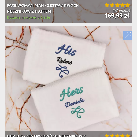
FACE WOMAN MAN - ZESTAW DWÓCH
(62 opinie)
RĘCZNIKÓW Z HAFTEM
169,99 zł
Dostawa na wtorek u Ciebie
HER HIS - ZESTAW DWÓCH RĘCZNIKÓW Z