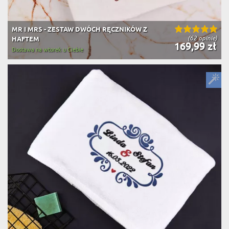
MR I MRS - ZESTAW DWÓCH RĘCZNIKÓW Z
(62 opinie)
HAFTEM
169,99 zł
Dostawa na wtorek u Ciebie