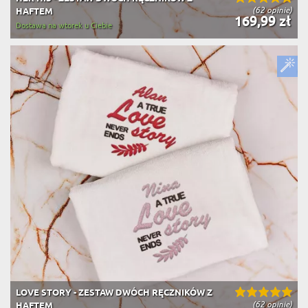
(62 opinie)
HAFTEM
169,99 zł
Dostawa na wtorek u Ciebie
LOVE STORY - ZESTAW DWÓCH RĘCZNIKÓW Z
(62 opinie)
HAFTEM