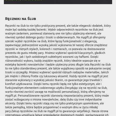
Ręczniki na Ślub
Ręczniki na ślub to nie tylko praktyczny prezent, ale także elegancki dodatek, który
może być ozdobą każdej łazienki. Wybór odpowiednich ręczników na ślub jest
ważnym zadaniem, ponieważ stanowią one nie tylko użyteczny element, ale
również symbol dobrego gustu i troski o obdarowanych. Na mygift.pl oferujemy
szeroki wybór ręczników na ślub, które łączą funkcjonalność z elegancją,
zapewniając jednocześnie wysoką jakość wykonania.W naszej ofercie znajdziesz
ręczniki w różnych stylach, kolorach i rozmiarach, co pozwala na dostosowanie
prezentu do gustu młodej pary. Możesz wybierać spośród klasycznych, gładkich
ręczników, jak i tych ozdobionych subtelnymi wzorami czy haftami. Dzięki
różnorodności wyboru, każdy znajdzie ręcznik, który idealnie wpasuje się w
estetykę łazienki nowożeńców i będzie użyteczny przez długie lata.Ręczniki na ślub
to nie tylko standardowy prezent, ale także wyjątkowy sposób na pokazanie swojej
troski o szczegóły. Możesz wybierać spośród różnych rodzajów materiałów, takich
jak miękki i chłonny frotte czy luksusowy aksamit. Każdy ręcznik na mygift.pl jest
starannie wykonany z wysokiej jakości tkanin, co gwarantuje jego trwałość i
komfort użytkowania. Dzięki temu ręczniki będą nie tylko estetycznym, ale i
funkcjonalnym elementem codziennego użytku.Decydując się na ręczniki na ślub,
warto również zwrócić uwagę na możliwość personalizacji, którą oferujemy na
mygift.pl. Personalizowane ręczniki stanowią niepowtarzalny prezent, który może
zostać wzbogacony o imiona nowożeńców, datę ślubu czy inne indywidualne
akcenty. Dzięki temu ręczniki stają się nie tylko praktycznym upominkiem, ale
także pamiątką, która będzie przypominać o ważnym dniu w życiu młodej
pary.Zakup ręczników na ślub na mygift.pl to gwarancja satysfakcji. Nasza strona
internetowa umożliwia łatwe przeglądanie dostępnych modeli, porównywanie ich