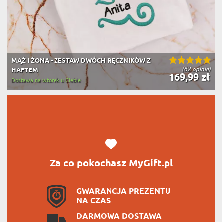
MĄŻ I ŻONA - ZESTAW DWÓCH RĘCZNIKÓW Z
(62 opinie)
HAFTEM
169,99 zł
Dostawa na wtorek u Ciebie
Za co pokochasz MyGift.pl
GWARANCJA PREZENTU
NA CZAS
DARMOWA DOSTAWA