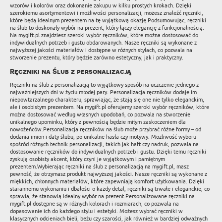
wzorów i kolorów oraz dokonanie zakupu w kilku prostych krokach. Dzięki
szerokiemu asortymentowi i możliwości personalizacji, możesz znaleźć ręczniki,
które będą idealnym prezentem na tę wyjątkową okazję.Podsumowując, ręczniki
na ślub to doskonały wybór na prezent, który łączy elegancję z funkcjonalnością.
Na mygift.pl znajdziesz szeroki wybór ręczników, które można dostosować do
indywidualnych potrzeb i gustu obdarowanych. Nasze ręczniki są wykonane z
najwyższej jakości materiałów i dostępne w różnych stylach, co pozwala na
stworzenie prezentu, który będzie zarówno estetyczny, jak i praktyczny.
Ręczniki na Ślub z personalizacją
Ręczniki na ślub z personalizacją to wyjątkowy sposób na uczczenie jednego z
najważniejszych dni w życiu młodej pary. Personalizacja ręczników dodaje im
niepowtarzalnego charakteru, sprawiając, że stają się one nie tylko eleganckim,
ale i osobistym prezentem. Na mygift.pl oferujemy szeroki wybór ręczników, które
można dostosować według własnych upodobań, co pozwala na stworzenie
unikalnego upominku, który z pewnością będzie miłym zaskoczeniem dla
nowożeńców.Personalizacja ręczników na ślub może przybrać różne formy – od
dodania imion i daty ślubu, po unikalne hasła czy motywy. Możliwość wyboru
spośród różnych technik personalizacji, takich jak haft czy nadruk, pozwala na
dostosowanie ręczników do indywidualnych potrzeb i gustu. Dzięki temu ręczniki
zyskują osobisty akcent, który czyni je wyjątkowym i pamiętnym
prezentem.Wybierając ręczniki na ślub z personalizacją na mygift.pl, masz
pewność, że otrzymasz produkt najwyższej jakości. Nasze ręczniki są wykonane z
miękkich, chłonnych materiałów, które zapewniają komfort użytkowania. Dzięki
starannemu wykonaniu i dbałości o każdy detal, ręczniki są trwałe i eleganckie, co
sprawia, że stanowią idealny wybór na prezent.Personalizowane ręczniki na
mygift.pl dostępne są w różnych kolorach i rozmiarach, co pozwala na
dopasowanie ich do każdego stylu i estetyki. Możesz wybrać ręczniki w
klasycznych odcieniach bieli, beżu czy szarości, jak również w bardziej odważnych