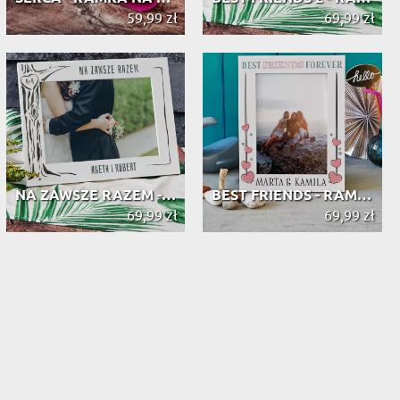
59,99 zł
69,99 zł
NA ZAWSZE RAZEM - RAMKA NA ZDJĘCIA ...
BEST FRIENDS - RAMKA NA ZDJĘCIA Z N...
69,99 zł
69,99 zł