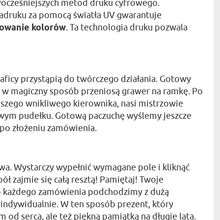
nowocześniejszych metod druku cyfrowego.
adruku za pomocą światła UV gwarantuje
rowanie kolorów
. Ta technologia druku pozwala
aficy przystąpią do twórczego działania. Gotowy
órzy w magiczny sposób przeniosą grawer na ramkę. Po
aszego wnikliwego kierownika, nasi mistrzowie
wym pudełku. Gotową paczuchę wyślemy jeszcze
po złożeniu zamówienia.
wa. Wystarczy wypełnić wymagane pole i kliknąć
ł zajmie się całą resztą! Pamiętaj! Twoje
 do każdego zamówienia podchodzimy z dużą
indywidualnie. W ten sposób prezent, który
od serca, ale też piękną pamiątką na długie lata.