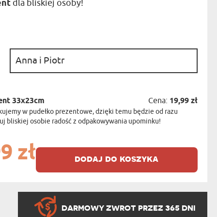
ent
dla bliskiej osoby!
NIKA
YSTY
WCA
KA
:
ZA
ISIA
ent 33x23cm
Cena:
19,99 zł
kujemy w pudełko prezentowe, dzięki temu będzie od razu
j bliskiej osobie radość z odpakowywania upominku!
9 zł
dodaj do koszyka
DARMOWY ZWROT PRZEZ 365 DNI