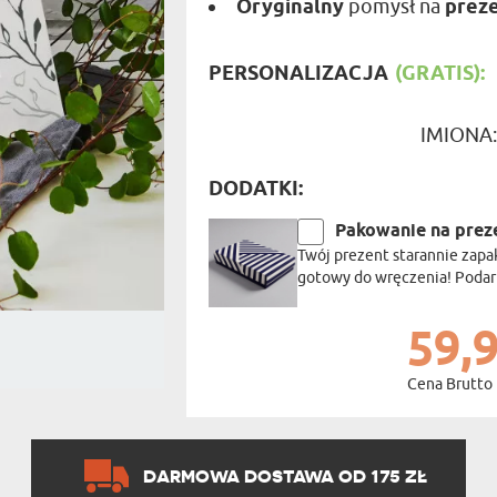
Oryginalny
pomysł na
prez
PODRÓŻ
SZKLANKI DO PIWA
ROWERZ
Y SPOŻYWCZE
PREZENT DLA
FIRM
SENIORA
SPORTO
PERSONALIZACJA
(GRATIS):
ER PREZENTU
STRAŻA
SZEFA
IMIONA
WĘDKAR
ŻARTOWN
DODATKI:
Pakowanie na prez
Twój prezent starannie zapa
gotowy do wręczenia! Podaru
59,9
Cena Brutto
DARMOWA DOSTAWA OD 175 ZŁ