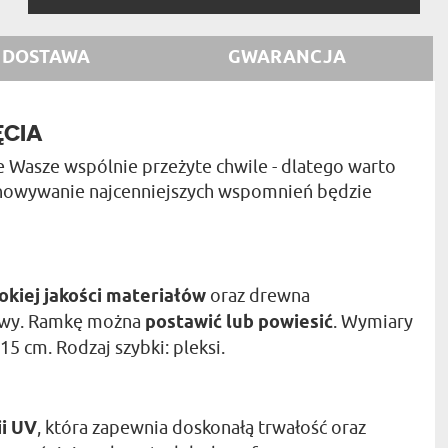
DOSTAWA
GWARANCJA
ĘCIA
e Wasze wspólnie przeżyte chwile - dlatego warto
howywanie najcenniejszych wspomnień będzie
okiej jakości materiałów
oraz drewna
zowy. Ramkę można
postawić lub powiesić
. Wymiary
15 cm. Rodzaj szybki: pleksi.
ii UV
, która zapewnia doskonałą trwałość oraz