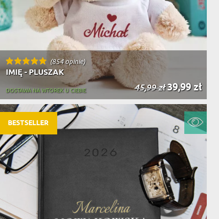
(854 opinie)
IMIĘ - PLUSZAK
39,99 zł
45,99 zł
DOSTAWA NA WTOREK U CIEBIE
BESTSELLER