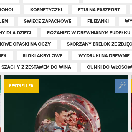
PODRÓŻ
SZKLANKI DO WHISKY
BESTSELLER
ROWERZ
KOHOL
Y SPOŻYWCZE
KOSMETYCZKI
ETUI NA PASZPORT
PREZENT DLA
FIRM
SENIORA
SPORTO
LEM
ŚWIECE ZAPACHOWE
FILIŻANKI
WY
ER PREZENTU
STRAŻA
SZEFA
Y DLA DZIECI
RÓŻANIEC W DREWNIANYM PUDEŁKU
WĘDKAR
ŻARTOWN
NOWE OPASKI NA OCZY
SKÓRZANY BRELOK ZE ZDJĘC
BEK
BLOKI AKRYLOWE
WYDRUKI NA DREWNIE
SZACHY Z ZESTAWEM DO WINA
GUMKI DO WŁOSÓ
BESTSELLER