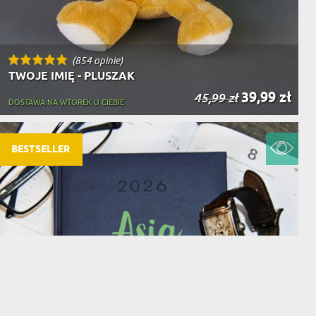
(854 opinie)
TWOJE IMIĘ - PLUSZAK
39,99 zł
45,99 zł
DOSTAWA NA WTOREK U CIEBIE
BESTSELLER