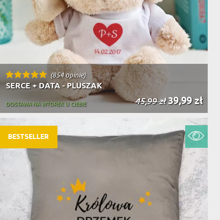
(854 opinie)
SERCE + DATA - PLUSZAK
39,99 zł
45,99 zł
DOSTAWA NA WTOREK U CIEBIE
BESTSELLER