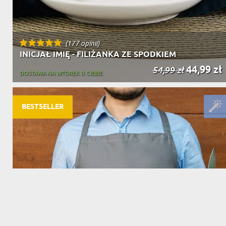
(177 opinii)
INICJAŁ IMIĘ - FILIŻANKA ZE SPODKIEM
44,99 zł
54,99 zł
DOSTAWA NA WTOREK U CIEBIE
BESTSELLER