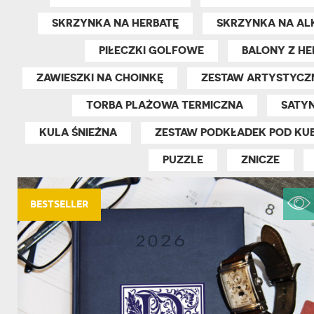
DZIADKA
SKRZYNKA NA HERBATĘ
SKRZYNKA NA AL
PRODUKT
PREZENT DLA
TEŚCIÓW
PIŁECZKI GOLFOWE
BALONY Z HE
CHARAKT
ZAWIESZKI NA CHOINKĘ
ZESTAW ARTYSTYCZN
TORBA PLAŻOWA TERMICZNA
SATY
KULA ŚNIEŻNA
ZESTAW PODKŁADEK POD KU
PUZZLE
ZNICZE
BESTSELLER