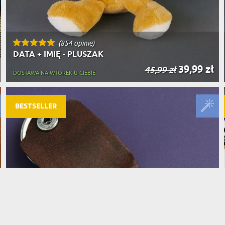
(854 opinie)
DATA + IMIĘ - PLUSZAK
39,99 zł
45,99 zł
DOSTAWA NA WTOREK U CIEBIE
BESTSELLER