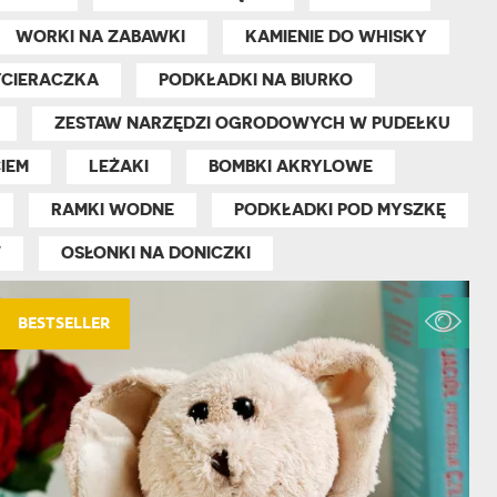
NIKA
YSTY
WORKI NA ZABAWKI
KAMIENIE DO WHISKY
WCA
CIERACZKA
PODKŁADKI NA BIURKO
KA
ZESTAW NARZĘDZI OGRODOWYCH W PUDEŁKU
ZA
ISIA
IEM
LEŻAKI
BOMBKI AKRYLOWE
RAMKI WODNE
PODKŁADKI POD MYSZKĘ
W
OSŁONKI NA DONICZKI
BESTSELLER