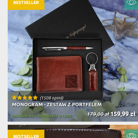
DZIADKA
BESTSELLER
PRODUKT
PREZENT DLA
TEŚCIÓW
CHARAKT
(1508 opinii)
MONOGRAM - ZESTAW Z PORTFELEM
159,99 zł
179,00 zł
DOSTAWA NA PONIEDZIAŁEK U CIEBIE
BESTSELLER