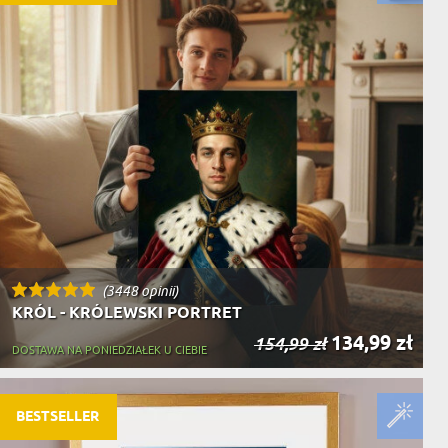
(3448 opinii)
KRÓL - KRÓLEWSKI PORTRET
134,99 zł
154,99 zł
DOSTAWA NA PONIEDZIAŁEK U CIEBIE
BESTSELLER