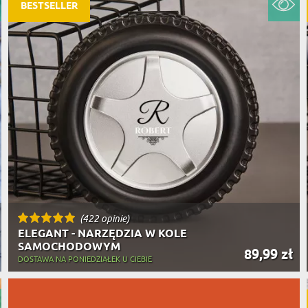
PODRÓŻ
BESTSELLER
SZKLANKI DO PIWA
ROWERZ
Y SPOŻYWCZE
PREZENT DLA
FIRM
SENIORA
SPORTO
ER PREZENTU
STRAŻA
SZEFA
WĘDKAR
ŻARTOWN
(422 opinie)
ELEGANT - NARZĘDZIA W KOLE
SAMOCHODOWYM
89,99 zł
DOSTAWA NA PONIEDZIAŁEK U CIEBIE