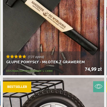
(131 opinii)
GŁUPIE POMYSŁY - MŁOTEK Z GRAWEREM
74,99 zł
DOSTAWA NA PONIEDZIAŁEK U CIEBIE
BESTSELLER