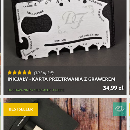
(101 opinii)
INICJAŁY - KARTA PRZETRWANIA Z GRAWEREM
34,99 zł
DOSTAWA NA PONIEDZIAŁEK U CIEBIE
BESTSELLER