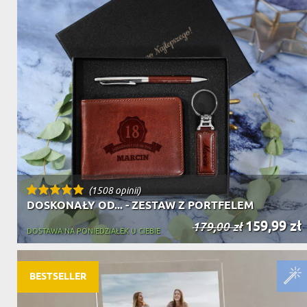
(1508 opinii)
DOSKONAŁY OD... - ZESTAW Z PORTFELEM
159,99 zł
179,00 zł
DOSTAWA NA PONIEDZIAŁEK U CIEBIE
BESTSELLER