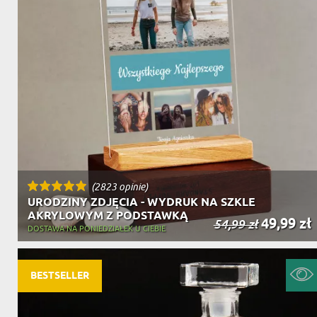
(2823 opinie)
URODZINY ZDJĘCIA - WYDRUK NA SZKLE
AKRYLOWYM Z PODSTAWKĄ
49,99 zł
54,99 zł
DOSTAWA NA PONIEDZIAŁEK U CIEBIE
BESTSELLER