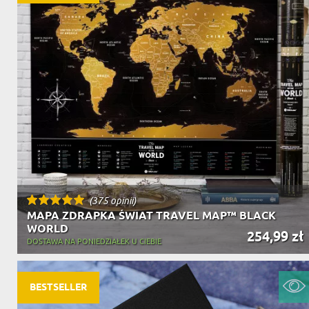
(375 opinii)
MAPA ZDRAPKA ŚWIAT TRAVEL MAP™ BLACK
WORLD
254,99 zł
DOSTAWA NA PONIEDZIAŁEK U CIEBIE
BESTSELLER