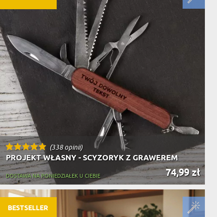
(338 opinii)
PROJEKT WŁASNY - SCYZORYK Z GRAWEREM
74,99 zł
DOSTAWA NA PONIEDZIAŁEK U CIEBIE
BESTSELLER