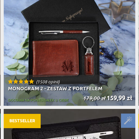
(1508 opinii)
MONOGRAM 2 - ZESTAW Z PORTFELEM
159,99 zł
179,00 zł
DOSTAWA NA PONIEDZIAŁEK U CIEBIE
BESTSELLER