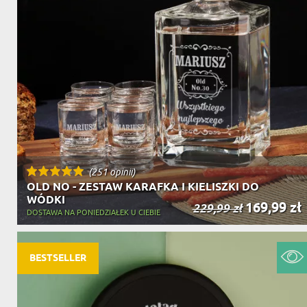
(251 opinii)
OLD NO - ZESTAW KARAFKA I KIELISZKI DO
WÓDKI
169,99 zł
229,99 zł
DOSTAWA NA PONIEDZIAŁEK U CIEBIE
BESTSELLER