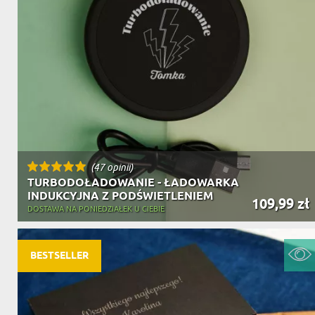
(47 opinii)
TURBODOŁADOWANIE - ŁADOWARKA
INDUKCYJNA Z PODŚWIETLENIEM
109,99 zł
DOSTAWA NA PONIEDZIAŁEK U CIEBIE
BESTSELLER