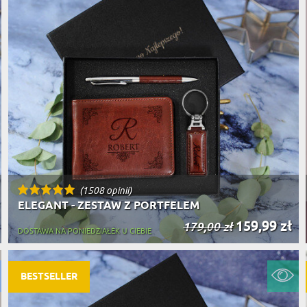
(1508 opinii)
ELEGANT - ZESTAW Z PORTFELEM
159,99 zł
179,00 zł
DOSTAWA NA PONIEDZIAŁEK U CIEBIE
BESTSELLER