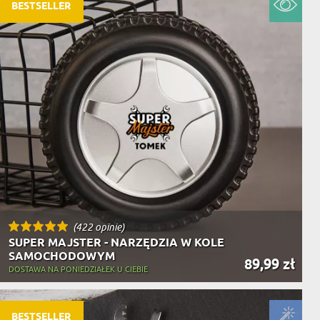
NIKA
BESTSELLER
YSTY
WCA
KA
ZA
ISIA
(422 opinie)
SUPER MAJSTER - NARZĘDZIA W KOLE
SAMOCHODOWYM
89,99 zł
DOSTAWA NA PONIEDZIAŁEK U CIEBIE
BESTSELLER