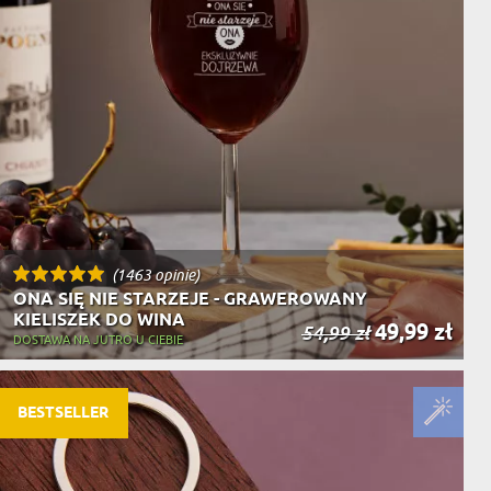
(1463 opinie)
ONA SIĘ NIE STARZEJE - GRAWEROWANY
KIELISZEK DO WINA
49,99 zł
54,99 zł
DOSTAWA NA JUTRO U CIEBIE
BESTSELLER