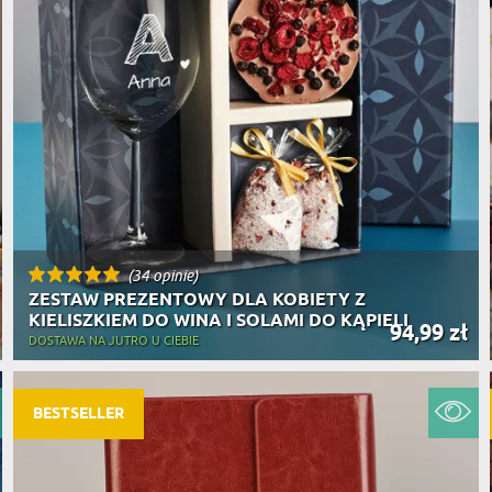
(34 opinie)
ZESTAW PREZENTOWY DLA KOBIETY Z
KIELISZKIEM DO WINA I SOLAMI DO KĄPIELI
94,99 zł
DOSTAWA NA JUTRO U CIEBIE
BESTSELLER