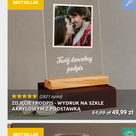
DZIADKA
BESTSELLER
PRODUKT
PREZENT DLA
TEŚCIÓW
CHARAKT
(2821 opinii)
ZDJĘCIE I PODPIS - WYDRUK NA SZKLE
AKRYLOWYM Z PODSTAWKĄ
49,99 zł
54,99 zł
DOSTAWA NA JUTRO U CIEBIE
BESTSELLER