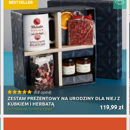
PODRÓŻ
BESTSELLER
SZKLANKI DO PIWA
ROWERZ
Y SPOŻYWCZE
PREZENT DLA
FIRM
SENIORA
SPORTO
ER PREZENTU
STRAŻA
SZEFA
WĘDKAR
ŻARTOWN
(68 opinii)
ZESTAW PREZENTOWY NA URODZINY DLA NIEJ Z
KUBKIEM I HERBATĄ
119,99 zł
DOSTAWA NA JUTRO U CIEBIE