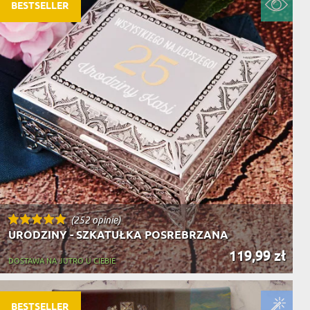
NIKA
BESTSELLER
YSTY
WCA
KA
ZA
ISIA
(252 opinie)
URODZINY - SZKATUŁKA POSREBRZANA
119,99 zł
DOSTAWA NA JUTRO U CIEBIE
BESTSELLER