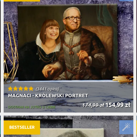
(3441 opinii)
MAGNACI - KRÓLEWSKI PORTRET
154,99 zł
174,99 zł
DOSTAWA NA JUTRO U CIEBIE
BESTSELLER