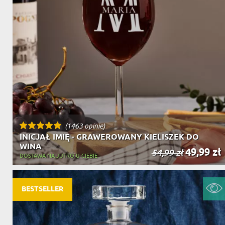
(1463 opinie)
INICJAŁ IMIĘ - GRAWEROWANY KIELISZEK DO
WINA
49,99 zł
54,99 zł
DOSTAWA NA JUTRO U CIEBIE
BESTSELLER