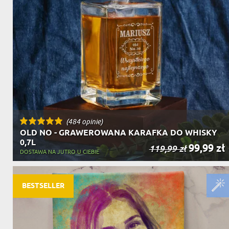
(484 opinie)
OLD NO - GRAWEROWANA KARAFKA DO WHISKY
0,7L
99,99 zł
119,99 zł
DOSTAWA NA JUTRO U CIEBIE
BESTSELLER