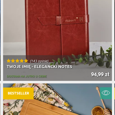
(143 opinie)
TWOJE IMIĘ - ELEGANCKI NOTES
94,99 zł
DOSTAWA NA JUTRO U CIEBIE
BESTSELLER