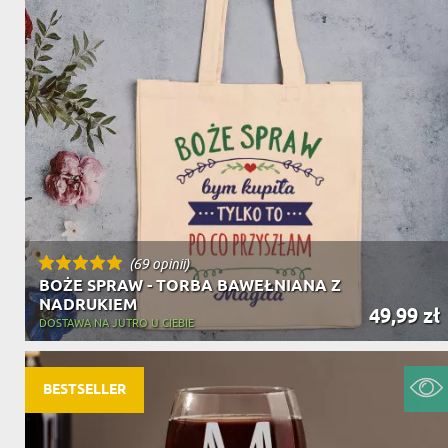
(69 opinii)
BOŻE SPRAW - TORBA BAWEŁNIANA Z
NADRUKIEM
49,99 zł
DOSTAWA NA JUTRO U CIEBIE
BESTSELLER