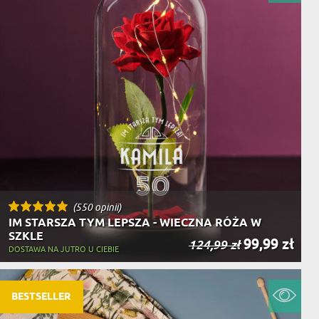
(550 opinii)
IM STARSZA TYM LEPSZA - WIECZNA RÓŻA W
SZKLE
99,99 zł
124,99 zł
DOSTAWA NA JUTRO U CIEBIE
BESTSELLER