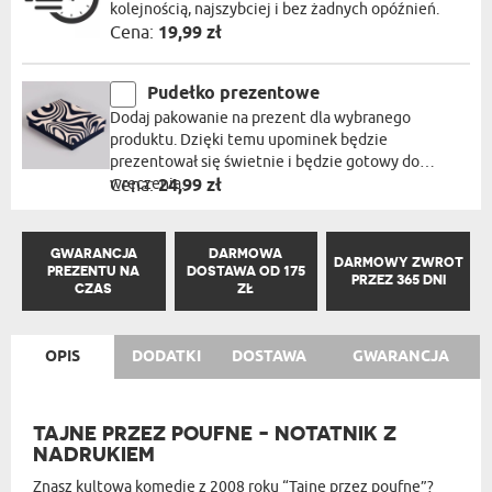
kolejnością, najszybciej i bez żadnych opóźnień.
Cena:
19,99 zł
Pudełko prezentowe
Dodaj pakowanie na prezent dla wybranego
produktu. Dzięki temu upominek będzie
prezentował się świetnie i będzie gotowy do
wręczenia.
Cena:
24,99 zł
GWARANCJA
DARMOWA
DARMOWY ZWROT
PREZENTU NA
DOSTAWA OD 175
PRZEZ 365 DNI
CZAS
ZŁ
OPIS
DODATKI
DOSTAWA
GWARANCJA
TAJNE PRZEZ POUFNE - NOTATNIK Z
NADRUKIEM
Znasz kultową komedię z 2008 roku “Tajne przez poufne”?