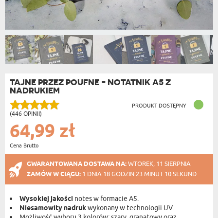
TAJNE PRZEZ POUFNE - NOTATNIK A5 Z
NADRUKIEM
PRODUKT DOSTĘPNY
(446 OPINII)
64,99 zł
Cena Brutto
GWARANTOWANA DOSTAWA NA:
WTOREK, 11 SIERPNIA
ZAMÓW W CIĄGU:
1 DNIA 18 GODZIN 23 MINUT 09 SEKUND
Wysokiej jakości
notes w formacie A5.
Niesamowity nadruk
wykonany w technologii UV.
Możliwość wyboru 3 kolorów: szary, granatowy oraz