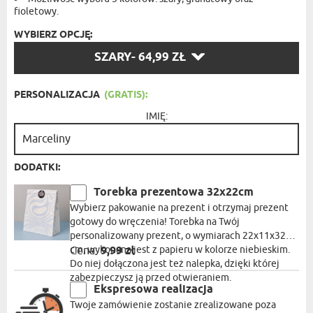
fioletowy.
WYBIERZ OPCJĘ:
WYBIERZ
SZARY
- 64,99 ZŁ
OPCJĘ:
PERSONALIZACJA
(GRATIS):
IMIĘ:
DODATKI:
Torebka prezentowa 32x22cm
Wybierz pakowanie na prezent i otrzymaj prezent
gotowy do wręczenia! Torebka na Twój
personalizowany prezent, o wymiarach 22x11x32
cm, wykonana jest z papieru w kolorze niebieskim.
Cena:
9,99 zł
Do niej dołączona jest też nalepka, dzięki której
zabezpieczysz ją przed otwieraniem.
Ekspresowa realizacja
Twoje zamówienie zostanie zrealizowane poza