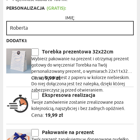
PERSONALIZACJA
(GRATIS):
IMIĘ:
DODATKI:
Torebka prezentowa 32x22cm
Wybierz pakowanie na prezent i otrzymaj prezent
gotowy do wręczenia! Torebka na Twój
personalizowany prezent, o wymiarach 22x11x32
cm, wykonana jest z papieru w kolorze niebieskim.
Cena:
9,99 zł
Do niej dołączona jest też nalepka, dzięki której
zabezpieczysz ją przed otwieraniem.
Ekspresowa realizacja
Twoje zamówienie zostanie zrealizowane poza
kolejnością, najszybciej i bez żadnych opóźnień.
Cena:
19,99 zł
Pakowanie na prezent
Twój prezent zapakujemy w dopasowane pudełko