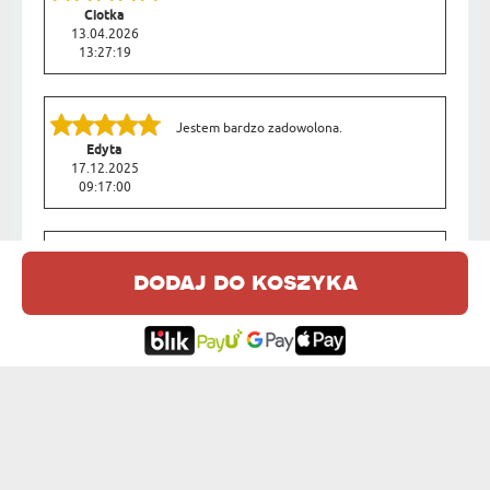
Ciotka
13.04.2026
13:27:19
Jestem bardzo zadowolona.
Edyta
17.12.2025
09:17:00
Kubek rewelacyjny, wykonanie
dodaj do koszyka
perfekcyjne. Dziekuję
Katarzyna
10.03.2025
08:25:00
Jestem pod wrażeniem tego kubka
termicznego. Trzyma kawę gorącą na
Katarzyna
tyle długo, że mogę delektować się nią
22.09.2023
przez całe przedpołudnie.
08:26:49