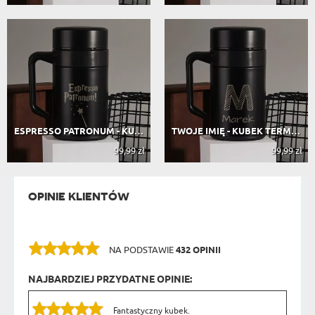
ESPRESSO PATRONUM - KUBEK TERMICZNY...
TWOJE IMIĘ - KUBEK TERMICZNY 400 ML
99,99 zł
99,99 zł
OPINIE KLIENTÓW
NA PODSTAWIE
432 OPINII
NAJBARDZIEJ PRZYDATNE OPINIE:
Fantastyczny kubek.