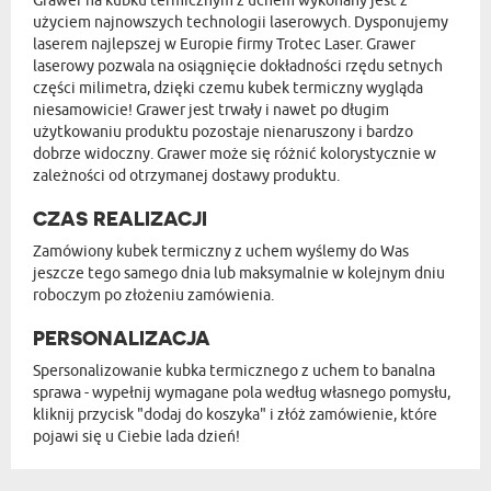
Grawer na kubku termicznym z uchem wykonany jest z
użyciem najnowszych technologii laserowych. Dysponujemy
laserem najlepszej w Europie firmy Trotec Laser. Grawer
laserowy pozwala na osiągnięcie dokładności rzędu setnych
części milimetra, dzięki czemu kubek termiczny wygląda
niesamowicie! Grawer jest trwały i nawet po długim
użytkowaniu produktu pozostaje nienaruszony i bardzo
dobrze widoczny. Grawer może się różnić kolorystycznie w
zależności od otrzymanej dostawy produktu.
CZAS REALIZACJI
Zamówiony kubek termiczny z uchem wyślemy do Was
jeszcze tego samego dnia lub maksymalnie w kolejnym dniu
roboczym po złożeniu zamówienia.
PERSONALIZACJA
Spersonalizowanie kubka termicznego z uchem to banalna
sprawa - wypełnij wymagane pola według własnego pomysłu,
kliknij przycisk "dodaj do koszyka" i złóż zamówienie, które
pojawi się u Ciebie lada dzień!