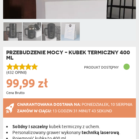
PRZEBUDZENIE MOCY - KUBEK TERMICZNY 400
ML
PRODUKT DOSTĘPNY
(432 OPINII)
99,99 zł
Cena Brutto
GWARANTOWANA DOSTAWA NA:
PONIEDZIAŁEK, 10 SIERPNIA
ZAMÓW W CIĄGU:
13 GODZIN 31 MINUT 42 SEKUND
Solidny i szczelny
kubek termiczny z uchem.
Personalizowany grawer wykonany
techniką laserową
.
Pojemność kubka to 400 ml.