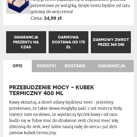
prezentowe ze wstążką, dzięki temu będzie od razu
gotowy do wręczenia!
Cena:
24,99 zł
GWARANCJA
DARMOWA
DARMOWY ZWROT
PREZENTU NA
DOSTAWA OD 175
PRZEZ 365 DNI
CZAS
ZŁ
OPIS
DODATKI
DOSTAWA
GWARANCJA
PRZEBUDZENIE MOCY - KUBEK
TERMICZNY 400 ML
Kawy skosztuj, a dzień udany będziesz mieć - jesteśmy
przekonani, że takie słowa mogłyby paść z ust mistrza Yody.
Uwierz nam na słowo, że wystarczy łyczek kawy i od razu
budzi się w Tobie moc do działania! Jeśli chcesz mieć siłę
zbliżoną do Jedi, weź sobie naszą radę do serca i już dziś
zamów kubek termiczny.