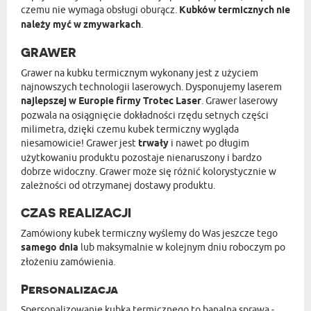
czemu nie wymaga obsługi oburącz.
Kubków termicznych nie
należy myć w zmywarkach
.
GRAWER
Grawer na kubku termicznym wykonany jest z użyciem
najnowszych technologii laserowych. Dysponujemy laserem
najlepszej w Europie firmy Trotec Laser
. Grawer laserowy
pozwala na osiągnięcie dokładności rzędu setnych części
milimetra, dzięki czemu kubek termiczny wygląda
niesamowicie! Grawer jest
trwały
i nawet po długim
użytkowaniu produktu pozostaje nienaruszony i bardzo
dobrze widoczny. Grawer może się różnić kolorystycznie w
zależności od otrzymanej dostawy produktu.
CZAS REALIZACJI
Zamówiony kubek termiczny wyślemy do Was jeszcze tego
samego dnia
lub maksymalnie w kolejnym dniu roboczym po
złożeniu zamówienia.
Personalizacja
Spersonalizowanie kubka termicznego to banalna sprawa -