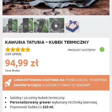
KAWUSIA TATUSIA - KUBEK TERMICZNY
PRODUKT DOSTĘPNY
(399 OPINII)
94,99 zł
Cena Brutto
GWARANTOWANA DOSTAWA NA:
PONIEDZIAŁEK, 10 SIERPNIA
ZAMÓW W CIĄGU:
4 GODZIN 17 MINUT 00 SEKUND
Solidny i szczelny kubek termiczny.
Personalizowany grawer
wykonany techniką laserową.
Pojemność kubka to
320 ml
.