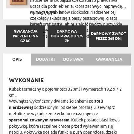
nadzieniem! Dubajska czekolada to prawdziwa
uczta dla podniebienia, która zachwyci naprawdę
wymagających fanów słodkości! Nadzienie tej
Cena:
39,99 zł
czekolady składa się z pasty pistacjowej, ciasta
kataifi oraz pasty Tahini. Całość tworzy niezwykłą
kompozycję smaków, która jest niezastąpiona!
GWARANCJA
DARMOWA
DARMOWY ZWROT
PREZENTU NA
Opakowanie zawiera 100g produktu
DOSTAWA OD 175
PRZEZ 365 DNI
CZAS
ZŁ
OPIS
DODATKI
DOSTAWA
GWARANCJA
WYKONANIE
Kubek termiczny o pojemności 320ml i wymiarach 19,2 x 7,2
cm.
Wewnątrz wykończony dwiema ściankami ze
stali
nierdzewnej
oddzielonymi od siebie próżnią. Z zewnątrz
metaliczne wykończenie w kolorze
czarnym
ze
spersonalizowanym grawerem
. Kubek posiada plastikową
pokrywkę, która szczelnie chroni przed wylewaniem się
napoju. Pokrywka posiada funkcje push open/close, dzięki