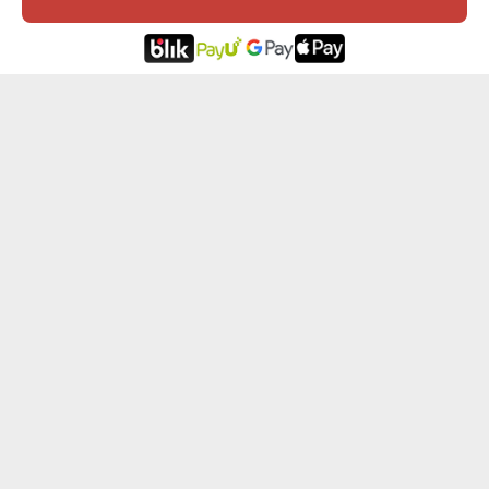
INICJAŁ IMIĘ - KUBEK TERMICZNY
PROJEKT WŁASNY - KUBEK TERMICZNY
94,99 zł
114,99 zł
ZNAKOMITY MYŚLIWY - KUBEK TERMICZNY...
PRZEBUDZENIE MOCY - KUBEK TERMICZNY...
99,99 zł
99,99 zł
OPINIE KLIENTÓW