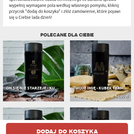
wypełnij wymagane pola według własnego pomysłu, kliknij
przycisk "dodaj do koszyka" i złóż zamówienie, które pojawi
się u Ciebie lada dzień!
POLECANE DLA CIEBIE
ON SIĘ NIE STARZEJE - KUBEK TERMICZNY
TWOJE IMIĘ - KUBEK TERMICZNY
94,99 zł
94,99 zł
dodaj do koszyka