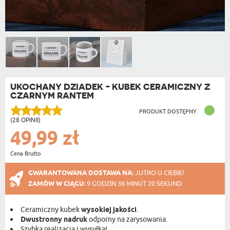
UKOCHANY DZIADEK - KUBEK CERAMICZNY Z
CZARNYM RANTEM
PRODUKT DOSTĘPNY
(28 OPINII)
49,99 zł
Cena Brutto
GWARANTOWANA DOSTAWA NA:
JUTRO U CIEBIE!
ZAMÓW W CIĄGU:
9 GODZIN 36 MINUT 20 SEKUND
Ceramiczny kubek
wysokiej jakości
.
Dwustronny nadruk
odporny na zarysowania.
Szybka realizacja i wysyłka!