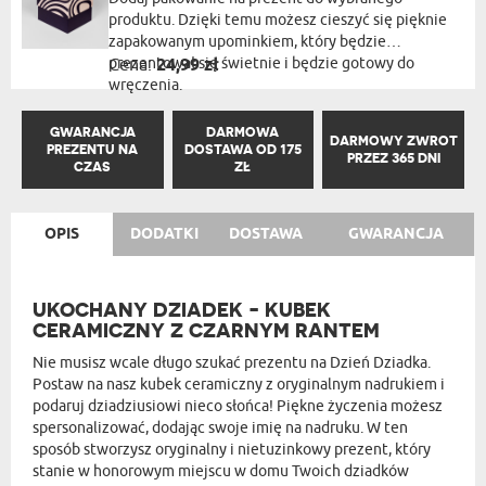
produktu. Dzięki temu możesz cieszyć się pięknie
zapakowanym upominkiem, który będzie
prezentował się świetnie i będzie gotowy do
Cena:
24,99 zł
wręczenia.
GWARANCJA
DARMOWA
DARMOWY ZWROT
PREZENTU NA
DOSTAWA OD 175
PRZEZ 365 DNI
CZAS
ZŁ
OPIS
DODATKI
DOSTAWA
GWARANCJA
UKOCHANY DZIADEK - KUBEK
CERAMICZNY Z CZARNYM RANTEM
Nie musisz wcale długo szukać prezentu na Dzień Dziadka.
Postaw na nasz kubek ceramiczny z oryginalnym nadrukiem i
podaruj dziadziusiowi nieco słońca! Piękne życzenia możesz
spersonalizować, dodając swoje imię na nadruku. W ten
sposób stworzysz oryginalny i nietuzinkowy prezent, który
stanie w honorowym miejscu w domu Twoich dziadków