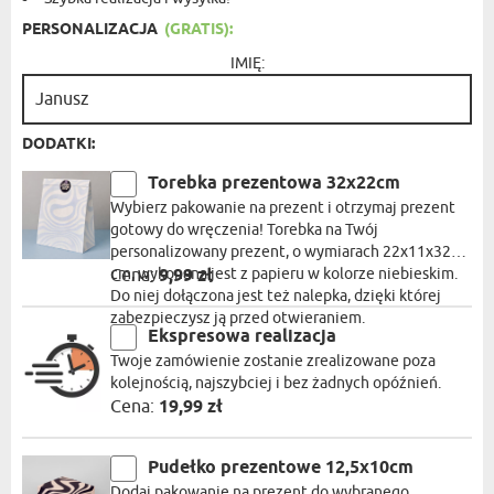
PERSONALIZACJA
(GRATIS):
IMIĘ:
DODATKI:
Torebka prezentowa 32x22cm
Wybierz pakowanie na prezent i otrzymaj prezent
gotowy do wręczenia! Torebka na Twój
personalizowany prezent, o wymiarach 22x11x32
cm, wykonana jest z papieru w kolorze niebieskim.
Cena:
9,99 zł
Do niej dołączona jest też nalepka, dzięki której
zabezpieczysz ją przed otwieraniem.
Ekspresowa realizacja
Twoje zamówienie zostanie zrealizowane poza
kolejnością, najszybciej i bez żadnych opóźnień.
Cena:
19,99 zł
Pudełko prezentowe 12,5x10cm
Dodaj pakowanie na prezent do wybranego