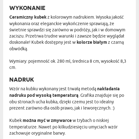
WYKONANIE
Ceramiczny kubek
z kolorowym nadrukiem. Wysoka jakość
wykonania oraz eleganckie wykończenie sprawiają, że
świetnie sprawdzi się zarówno w podróży, jak i w domowym
zaciszu. Przetrwa trudne warunki i zawsze będzie wyglądał
doskonale! Kubek dostępny jest w
kolorze białym
z czarną
obwódką.
Wymiary: pojemność ok. 280 ml, średnica 8 cm, wysokość 8,3
cm.
NADRUK
Wzór na kubku wykonany jest trwałą metodą
nakładania
nadruku pod wysoką temperaturą
. Grafika znajduje się po
obu stronach ucha kubka, dzięki czemu jest to idealny
prezent zarówno dla osób prawo, jak i leworęcznych. :)
Kubek
można myć w zmywarce
w trybach o niskiej
temperaturze. Nawet po kilkudziesięciu umyciach wzór
zachowuje oryginalne barwy.