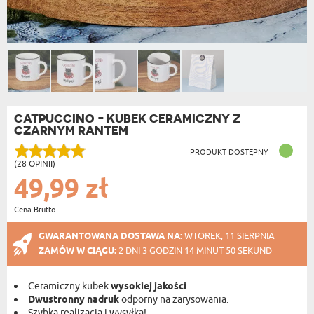
CATPUCCINO - KUBEK CERAMICZNY Z
CZARNYM RANTEM
PRODUKT DOSTĘPNY
(28 OPINII)
49,99 zł
Cena Brutto
GWARANTOWANA DOSTAWA NA:
WTOREK, 11 SIERPNIA
ZAMÓW W CIĄGU:
2 DNI 3 GODZIN 14 MINUT 49 SEKUND
Ceramiczny kubek
wysokiej jakości
.
Dwustronny nadruk
odporny na zarysowania.
Szybka realizacja i wysyłka!