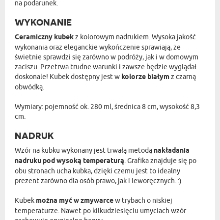
na podarunek.
WYKONANIE
Ceramiczny kubek
z kolorowym nadrukiem. Wysoka jakość
wykonania oraz eleganckie wykończenie sprawiają, że
świetnie sprawdzi się zarówno w podróży, jak i w domowym
zaciszu. Przetrwa trudne warunki i zawsze będzie wyglądał
doskonale! Kubek dostępny jest w
kolorze białym
z czarną
obwódką.
Wymiary: pojemność ok. 280 ml, średnica 8 cm, wysokość 8,3
cm.
NADRUK
Wzór na kubku wykonany jest trwałą metodą
nakładania
nadruku pod wysoką temperaturą
. Grafika znajduje się po
obu stronach ucha kubka, dzięki czemu jest to idealny
prezent zarówno dla osób prawo, jak i leworęcznych. :)
Kubek
można myć w zmywarce
w trybach o niskiej
temperaturze. Nawet po kilkudziesięciu umyciach wzór