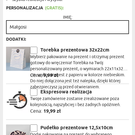
PERSONALIZACJA
(GRATIS):
IMIĘ:
DODATKI:
Torebka prezentowa 32x22cm
Wybierz pakowanie na prezent i otrzymaj prezent
gotowy do wręczenia! Torebka na Twój
personalizowany prezent, o wymiarach 22x11x32
cm, wykonana jest z papieru w kolorze niebieskim.
Cena:
9,99 zł
Do niej dołączona jest też nalepka, dzięki której
zabezpieczysz ją przed otwieraniem.
Ekspresowa realizacja
Twoje zamówienie zostanie zrealizowane poza
kolejnością, najszybciej i bez żadnych opóźnień.
Cena:
19,99 zł
Pudełko prezentowe 12,5x10cm
Dodaj pakowanie na prezent do wybranego