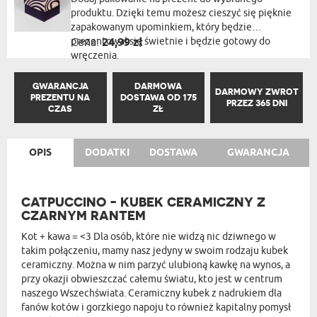
produktu. Dzięki temu możesz cieszyć się pięknie
zapakowanym upominkiem, który będzie
prezentował się świetnie i będzie gotowy do
Cena:
24,99 zł
wręczenia.
GWARANCJA
DARMOWA
DARMOWY ZWROT
PREZENTU NA
DOSTAWA OD 175
PRZEZ 365 DNI
CZAS
ZŁ
OPIS
DODATKI
DOSTAWA
GWARANCJA
CATPUCCINO - KUBEK CERAMICZNY Z
CZARNYM RANTEM
Kot + kawa = <3 Dla osób, które nie widzą nic dziwnego w
takim połączeniu, mamy nasz jedyny w swoim rodzaju kubek
ceramiczny. Można w nim parzyć ulubioną kawkę na wynos, a
przy okazji obwieszczać całemu światu, kto jest w centrum
naszego Wszechświata. Ceramiczny kubek z nadrukiem dla
fanów kotów i gorzkiego napoju to również kapitalny pomysł