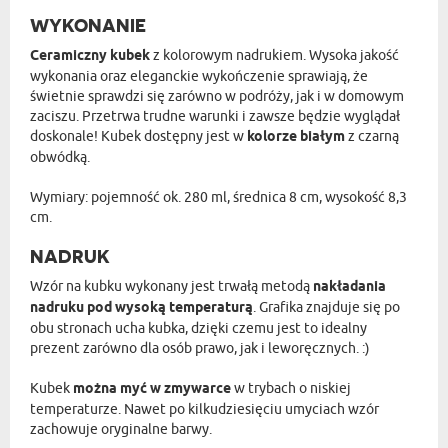
WYKONANIE
Ceramiczny kubek
z kolorowym nadrukiem. Wysoka jakość
wykonania oraz eleganckie wykończenie sprawiają, że
świetnie sprawdzi się zarówno w podróży, jak i w domowym
zaciszu. Przetrwa trudne warunki i zawsze będzie wyglądał
doskonale! Kubek dostępny jest w
kolorze białym
z czarną
obwódką.
Wymiary: pojemność ok. 280 ml, średnica 8 cm, wysokość 8,3
cm.
NADRUK
Wzór na kubku wykonany jest trwałą metodą
nakładania
nadruku pod wysoką temperaturą
. Grafika znajduje się po
obu stronach ucha kubka, dzięki czemu jest to idealny
prezent zarówno dla osób prawo, jak i leworęcznych. :)
Kubek
można myć w zmywarce
w trybach o niskiej
temperaturze. Nawet po kilkudziesięciu umyciach wzór
zachowuje oryginalne barwy.