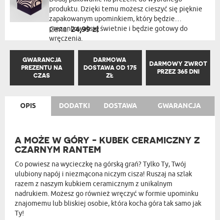
produktu. Dzięki temu możesz cieszyć się pięknie
zapakowanym upominkiem, który będzie
prezentował się świetnie i będzie gotowy do
Cena:
24,99 zł
wręczenia.
GWARANCJA
DARMOWA
DARMOWY ZWROT
PREZENTU NA
DOSTAWA OD 175
PRZEZ 365 DNI
CZAS
ZŁ
OPIS
DODATKI
DOSTAWA
GWARANCJA
A MOŻE W GÓRY - KUBEK CERAMICZNY Z
CZARNYM RANTEM
Co powiesz na wycieczkę na górską grań? Tylko Ty, Twój
ulubiony napój i niezmącona niczym cisza! Ruszaj na szlak
razem z naszym kubkiem ceramicznym z unikalnym
nadrukiem. Możesz go również wręczyć w formie upominku
znajomemu lub bliskiej osobie, która kocha góra tak samo jak
Ty!