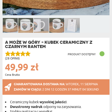
A MOŻE W GÓRY - KUBEK CERAMICZNY Z
CZARNYM RANTEM
PRODUKT DOSTĘPNY
(28 OPINII)
49,99 zł
Cena Brutto
GWARANTOWANA DOSTAWA NA:
WTOREK, 11 SIERPNIA
ZAMÓW W CIĄGU:
2 DNI 12 GODZIN 37 MINUT 03 SEKUND
Ceramiczny kubek
wysokiej jakości
.
Dwustronny nadruk
odporny na zarysowania.
Szybka realizacja i wysyłka!