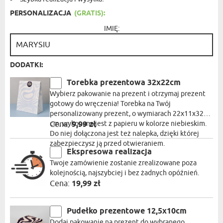
PERSONALIZACJA
(GRATIS):
IMIĘ:
DODATKI:
Torebka prezentowa 32x22cm
Wybierz pakowanie na prezent i otrzymaj prezent
gotowy do wręczenia! Torebka na Twój
personalizowany prezent, o wymiarach 22x11x32
cm, wykonana jest z papieru w kolorze niebieskim.
Cena:
9,99 zł
Do niej dołączona jest też nalepka, dzięki której
zabezpieczysz ją przed otwieraniem.
Ekspresowa realizacja
Twoje zamówienie zostanie zrealizowane poza
kolejnością, najszybciej i bez żadnych opóźnień.
Cena:
19,99 zł
Pudełko prezentowe 12,5x10cm
Dodaj pakowanie na prezent do wybranego