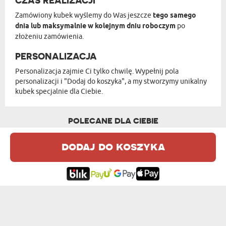
CZAS REALIZACJI
Zamówiony kubek wyślemy do Was jeszcze
tego samego
dnia lub maksymalnie w kolejnym dniu roboczym
po
złożeniu zamówienia.
PERSONALIZACJA
Personalizacja zajmie Ci tylko chwilę. Wypełnij pola
personalizacji i "Dodaj do koszyka", a my stworzymy unikalny
kubek specjalnie dla Ciebie.
POLECANE DLA CIEBIE
dodaj do koszyka
ZDJĘCIE I PODPIS - KUBEK CERAMICZNY...
JESTEŚ NAJLEPSZĄ MAMĄ NA ŚWIECIE - ...
od 49,99 zł
od 49,99 zł