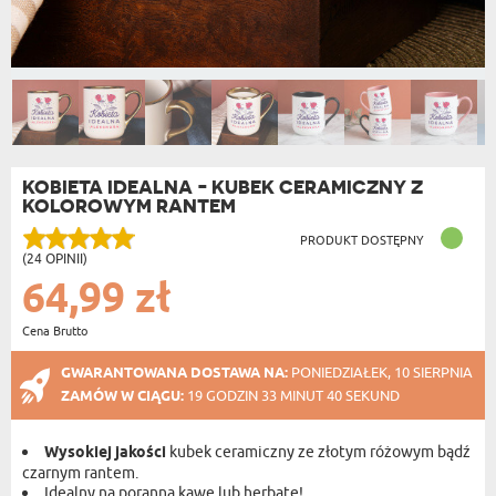
KOBIETA IDEALNA - KUBEK CERAMICZNY Z
KOLOROWYM RANTEM
PRODUKT DOSTĘPNY
(24 OPINII)
64,99 zł
Cena Brutto
GWARANTOWANA DOSTAWA NA:
PONIEDZIAŁEK, 10 SIERPNIA
ZAMÓW W CIĄGU:
19 GODZIN 33 MINUT 40 SEKUND
Wysokiej jakości
kubek ceramiczny ze złotym różowym bądź
czarnym rantem.
Idealny na poranną kawę lub herbatę!