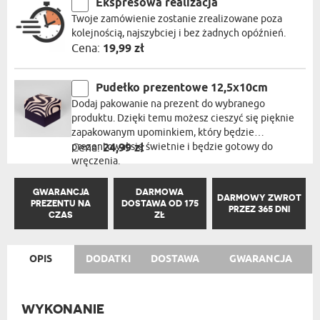
Ekspresowa realizacja
Twoje zamówienie zostanie zrealizowane poza
kolejnością, najszybciej i bez żadnych opóźnień.
Cena:
19,99 zł
Pudełko prezentowe 12,5x10cm
Dodaj pakowanie na prezent do wybranego
produktu. Dzięki temu możesz cieszyć się pięknie
zapakowanym upominkiem, który będzie
prezentował się świetnie i będzie gotowy do
Cena:
24,99 zł
wręczenia.
GWARANCJA
DARMOWA
DARMOWY ZWROT
PREZENTU NA
DOSTAWA OD 175
PRZEZ 365 DNI
CZAS
ZŁ
OPIS
DODATKI
DOSTAWA
GWARANCJA
WYKONANIE