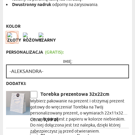
Dwustronny nadruk
odporny na zarysowania.
KUBEK ZE ZŁOTYM RANTEM
- 64,99 ZŁ
KOLOR
PERSONALIZACJA
(GRATIS):
IMIĘ:
DODATKI:
Torebka prezentowa 32x22cm
Wybierz pakowanie na prezent i otrzymaj prezent
gotowy do wręczenia! Torebka na Twój
personalizowany prezent, o wymiarach 22x11x32
cm, wykonana jest z papieru w kolorze niebieskim.
Cena:
9,99 zł
Do niej dołączona jest też nalepka, dzięki której
zabezpieczysz ją przed otwieraniem.