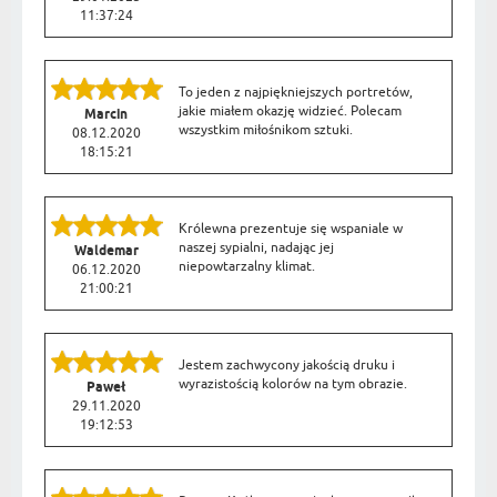
11:37:24
To jeden z najpiękniejszych portretów,
jakie miałem okazję widzieć. Polecam
Marcin
wszystkim miłośnikom sztuki.
08.12.2020
18:15:21
Królewna prezentuje się wspaniale w
naszej sypialni, nadając jej
Waldemar
niepowtarzalny klimat.
06.12.2020
21:00:21
Jestem zachwycony jakością druku i
wyrazistością kolorów na tym obrazie.
Paweł
29.11.2020
19:12:53