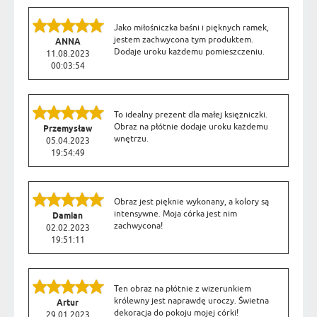
Jako miłośniczka baśni i pięknych ramek,
jestem zachwycona tym produktem.
ANNA
Dodaje uroku każdemu pomieszczeniu.
11.08.2023
00:03:54
To idealny prezent dla małej księżniczki.
Obraz na płótnie dodaje uroku każdemu
Przemysław
wnętrzu.
05.04.2023
19:54:49
Obraz jest pięknie wykonany, a kolory są
intensywne. Moja córka jest nim
Damian
zachwycona!
02.02.2023
19:51:11
Ten obraz na płótnie z wizerunkiem
królewny jest naprawdę uroczy. Świetna
Artur
dekoracja do pokoju mojej córki!
29.01.2023