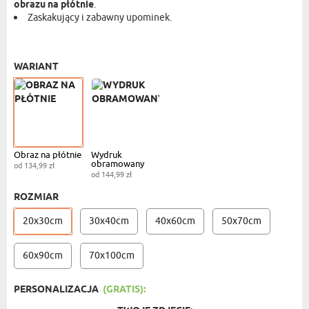
obrazu na płótnie
.
Zaskakujący i zabawny upominek.
OBRAZ NA PŁÓTNIE - 20X30 CM
- 134,99 ZŁ
WARIANT
Obraz na płótnie
Wydruk
obramowany
od 134,99 zł
od 144,99 zł
ROZMIAR
20x30cm
30x40cm
40x60cm
50x70cm
60x90cm
70x100cm
PERSONALIZACJA
(GRATIS):