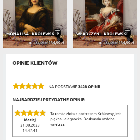
MONA LISA - KRÓLEWSKI PORTRET
WŁADCZYNI - KRÓLEWSKI PORTRET
od
134,99 zł
od
134,99 zł
154,99 zł
154,99 zł
OPINIE KLIENTÓW
NA PODSTAWIE
3428 OPINII
NAJBARDZIEJ PRZYDATNE OPINIE:
Ta ramka złota z portretem Królewny jest
piękna i elegancka. Doskonała ozdoba
Maciej
wnętrza.
21.08.2023
14:47:41