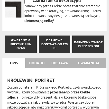
Czarna ramka dekoracyjna
Zamówiony przez Ciebie obraz zostanie starannie
oprawiony w dekoracyjną, drewnianą ramę. Czarny
kolor i nowoczesny design z pewnością zachwycą
obdarowaną osobę!
Cena:
74,99 zł
GWARANCJA
DARMOWA
DARMOWY ZWROT
PREZENTU NA
DOSTAWA OD 175
PRZEZ 365 DNI
CZAS
ZŁ
OPIS
DODATKI
DOSTAWA
GWARANCJA
KRÓLEWSKI PORTRET
Zostań bohaterem Królewskiego Portretu, czyli wyjątkowego
wydruku, który powstanie z
przesłanego przez Ciebie
zdjęcia
. To niezwykły prezent, dzięki któremu bliska osoba
może poczuć się jak prawdziwy władca! Wystarczy dobrej
jakości zdjęcie, aby nasz grafik wykonał portret w wybranym