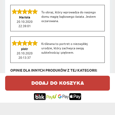
To obraz, który wprowadza do naszego
domu magię bajkowego świata. Jestem
Mariola
oczarowana.
20.10.2020
22:39:01
Królewna to portret o niezwykłej
urodzie, który zachwyca swoją
piotr
subtelnością i pięknem.
20.10.2020
20:13:37
OPINIE DLA INNYCH PRODUKÓW Z TEJ KATEGORII:
dodaj do koszyka
Portret bardzo starannie
wykonany,. Jedyny minus nie
Anna
można edytować szablonu co
29.06.2026
czasem może czasem utrudnić
12:04:08
dostosowanie do indywidualnych
potrzeb. Ogólnie efekt jest bardzo ładny.
Magnaci - Królewski portret