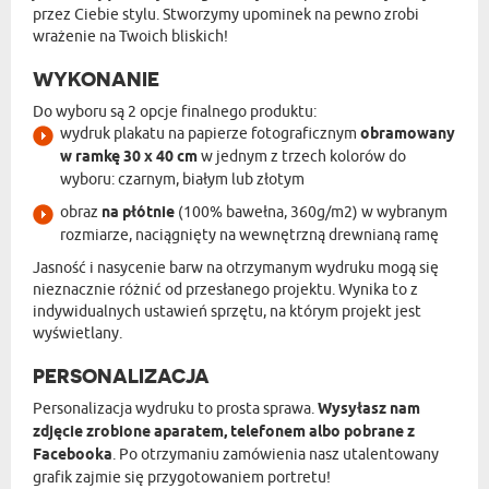
przez Ciebie stylu. Stworzymy upominek na pewno zrobi
wrażenie na Twoich bliskich!
WYKONANIE
Do wyboru są 2 opcje finalnego produktu:
wydruk plakatu na papierze fotograficznym
obramowany
w ramkę 30 x 40 cm
w jednym z trzech kolorów do
wyboru: czarnym, białym lub złotym
obraz
na płótnie
(100% bawełna, 360g/m2) w wybranym
rozmiarze, naciągnięty na wewnętrzną drewnianą ramę
Jasność i nasycenie barw na otrzymanym wydruku mogą się
nieznacznie różnić od przesłanego projektu. Wynika to z
indywidualnych ustawień sprzętu, na którym projekt jest
wyświetlany.
PERSONALIZACJA
Personalizacja wydruku to prosta sprawa.
Wysyłasz nam
zdjęcie zrobione aparatem, telefonem albo pobrane z
Facebooka
. Po otrzymaniu zamówienia nasz utalentowany
grafik zajmie się przygotowaniem portretu!