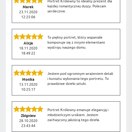
Portret Królewny to idealny prezent dla
każdej romantycznej duszy. Polecam
Marek
serdecznie.
23.11.2020
12:25:06
To piękny portret, który wspaniale
komponuje się z innymi elementami
Alicja
wystroju naszego domu.
18.11.2020
18:49:22
Jestem pod ogromnym wrażeniem detali
i kunsztu wykonania tego portretu. To
Monika
prawdziwe dzieło sztuki.
13.11.2020
10:25:17
Portret Królewny emanuje elegancją i
młodzieńczym urokiem. Jestem
Zbigniew
zachwycony jakością tego dzieła.
28.10.2020
23:43:44