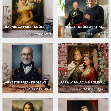
BAŚNIOWA PARA - KRÓLEWSKI PORTRET
GENERAŁ - KRÓLEWSKI PORTRET
od
154,99 zł
od
134,99 zł
174,99 zł
154,99 zł
ARYSTOKRATA - KRÓLEWSKI PORTRET
PARA W PAŁACU - KRÓLEWSKI PORTRET
od
134,99 zł
od
154,99 zł
154,99 zł
174,99 zł