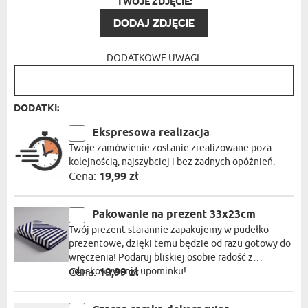
TWOJE ZDJĘCIE:
DODAJ ZDJĘCIE
DODATKOWE UWAGI:
DODATKI:
Ekspresowa realizacja
Twoje zamówienie zostanie zrealizowane poza
kolejnością, najszybciej i bez żadnych opóźnień.
Cena:
19,99 zł
Pakowanie na prezent 33x23cm
Twój prezent starannie zapakujemy w pudełko
prezentowe, dzięki temu będzie od razu gotowy do
wręczenia! Podaruj bliskiej osobie radość z
odpakowywania upominku!
Cena:
19,99 zł