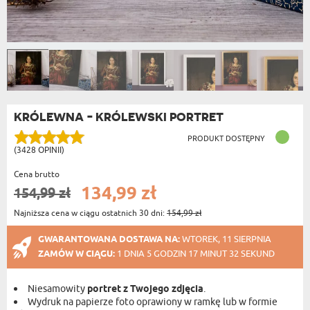
KRÓLEWNA - KRÓLEWSKI PORTRET
PRODUKT DOSTĘPNY
(3428 OPINII)
Cena brutto
134,99 zł
154,99 zł
Najniższa cena w ciągu ostatnich 30 dni:
154,99 zł
GWARANTOWANA DOSTAWA NA:
WTOREK, 11 SIERPNIA
ZAMÓW W CIĄGU:
1 DNIA 5 GODZIN 17 MINUT 31 SEKUND
Niesamowity
portret z Twojego zdjęcia
.
Wydruk na papierze foto oprawiony w ramkę lub w formie