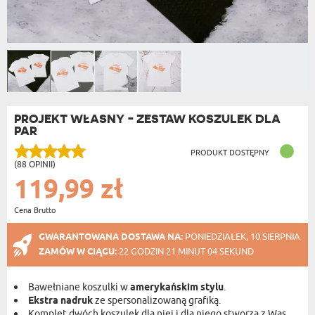
PROJEKT WŁASNY - ZESTAW KOSZULEK DLA
PAR
PRODUKT DOSTĘPNY
(88 OPINII)
119,99 zł
Cena Brutto
GWARANTOWANA DOSTAWA NA:
PONIEDZIAŁEK, 10 SIERPNIA
ZAMÓW W CIĄGU:
22 GODZIN 21 MINUT 04 SEKUND
Bawełniane koszulki w
amerykańskim stylu
.
Ekstra nadruk
ze spersonalizowaną grafiką.
Komplet dwóch koszulek dla niej i dla niego stworzą z Was