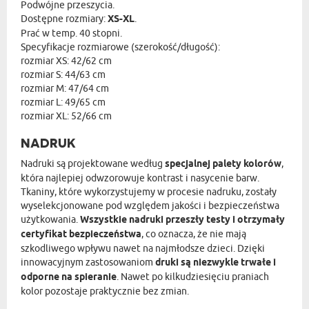
Podwójne przeszycia.
Dostępne rozmiary:
XS-XL
.
Prać w temp. 40 stopni.
Specyfikacje rozmiarowe (szerokość/długość):
rozmiar XS: 42/62 cm
rozmiar S: 44/63 cm
rozmiar M: 47/64 cm
rozmiar L: 49/65 cm
rozmiar XL: 52/66 cm
NADRUK
Nadruki są projektowane według
specjalnej palety kolorów
,
która najlepiej odwzorowuje kontrast i nasycenie barw.
Tkaniny, które wykorzystujemy w procesie nadruku, zostały
wyselekcjonowane pod względem jakości i bezpieczeństwa
użytkowania.
Wszystkie nadruki przeszły testy i otrzymały
certyfikat bezpieczeństwa
, co oznacza, że nie mają
szkodliwego wpływu nawet na najmłodsze dzieci. Dzięki
innowacyjnym zastosowaniom
druki są niezwykle trwałe i
odporne na spieranie
. Nawet po kilkudziesięciu praniach
kolor pozostaje praktycznie bez zmian.