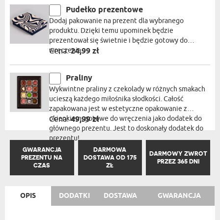
Pudełko prezentowe
Dodaj pakowanie na prezent dla wybranego
produktu. Dzięki temu upominek będzie
prezentował się świetnie i będzie gotowy do
wręczenia.
Cena:
24,99 zł
Praliny
Wykwintne praliny z czekolady w różnych smakach
ucieszą każdego miłośnika słodkości. Całość
zapakowana jest w estetyczne opakowanie z
okienkiem, gotowe do wręczenia jako dodatek do
Cena:
49,99 zł
głównego prezentu. Jest to doskonały dodatek do
prezentu!
GWARANCJA
DARMOWA
DARMOWY ZWROT
PREZENTU NA
DOSTAWA OD 175
PRZEZ 365 DNI
CZAS
ZŁ
OPIS
DODATKI
DOSTAWA
GWARANCJA