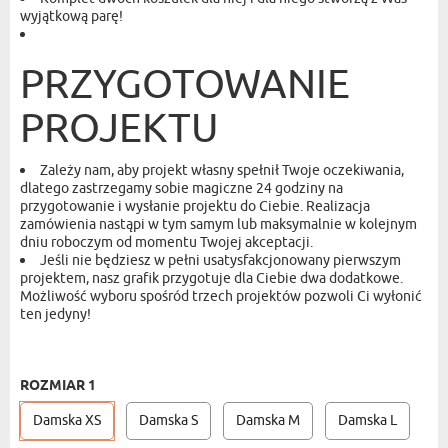
wyjątkową parę!
PRZYGOTOWANIE
PROJEKTU
Zależy nam, aby projekt własny spełnił Twoje oczekiwania,
dlatego zastrzegamy sobie magiczne 24 godziny na
przygotowanie i wysłanie projektu do Ciebie. Realizacja
zamówienia nastąpi w tym samym lub maksymalnie w kolejnym
dniu roboczym od momentu Twojej akceptacji.
Jeśli nie będziesz w pełni usatysfakcjonowany pierwszym
projektem, nasz grafik przygotuje dla Ciebie dwa dodatkowe.
Możliwość wyboru spośród trzech projektów pozwoli Ci wyłonić
ten jedyny!
DAMSKA XS + MĘSKA S
- 119,99 ZŁ
ROZMIAR 1
Damska XS
Damska S
Damska M
Damska L