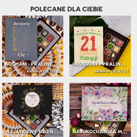
POLECANE DLA CIEBIE
KOCHAM - PRALINY Z BELGIJSKIEJ CZEK...
URODZINY - PRALINY Z BELGIJSKIEJ CZ...
64,99 zł
64,99 zł
69,99 zł
69,99 zł
WYJĄTKOWY DZIEŃ - PRALINY Z BELGIJS...
NAJUKOCHAŃSZA MAMA - PRALINY Z BELG...