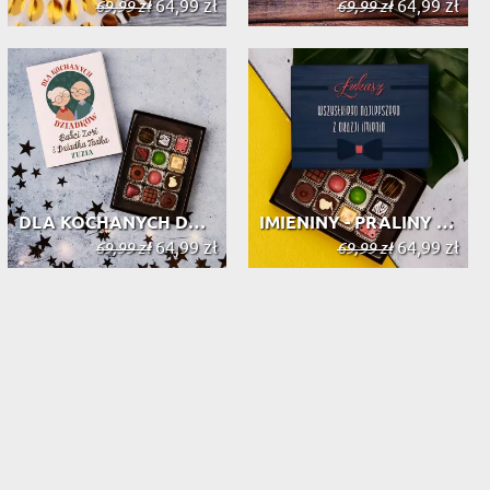
64,99 zł
64,99 zł
69,99 zł
69,99 zł
DLA KOCHANYCH DZIADKÓW - PRALINY Z ...
IMIENINY - PRALINY Z BELGIJSKIEJ CZ...
64,99 zł
64,99 zł
69,99 zł
69,99 zł