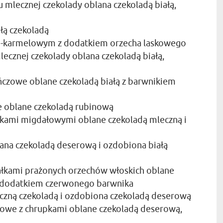
u mlecznej czekolady oblana czekoladą białą,
łą czekoladą
wo-karmelowym z dodatkiem orzecha laskowego
lecznej czekolady oblana czekoladą białą,
ńczowe oblane czekoladą białą z barwnikiem
e oblane czekoladą rubinową
tkami migdałowymi oblane czekoladą mleczną i
ana czekoladą deserową i ozdobiona białą
ałkami prażonych orzechów włoskich oblane
z dodatkiem czerwonego barwnika
czną czekoladą i ozdobiona czekoladą deserową
howe z chrupkami oblane czekoladą deserową,