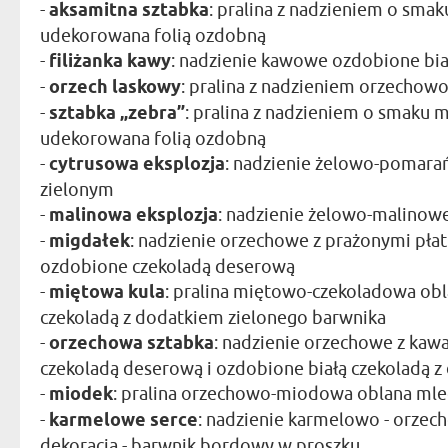
-
aksamitna sztabka
: pralina z nadzieniem o smak
udekorowana folią ozdobną
-
filiżanka kawy
: nadzienie kawowe ozdobione bia
-
orzech laskowy
: pralina z nadzieniem orzecho
-
sztabka „zebra”
: pralina z nadzieniem o smaku m
udekorowana folią ozdobną
-
cytrusowa eksplozja
: nadzienie żelowo-pomara
zielonym
-
malinowa eksplozja
: nadzienie żelowo-malinow
-
migdałek
: nadzienie orzechowe z prażonymi pła
ozdobione czekoladą deserową
-
miętowa kula
: pralina miętowo-czekoladowa obl
czekoladą z dodatkiem zielonego barwnika
-
orzechowa sztabka
: nadzienie orzechowe z kaw
czekoladą deserową i ozdobione białą czekoladą 
-
miodek
: pralina orzechowo-miodowa oblana mle
-
karmelowe serce
: nadzienie karmelowo - orzec
dekoracja - barwnik bordowy w proszku