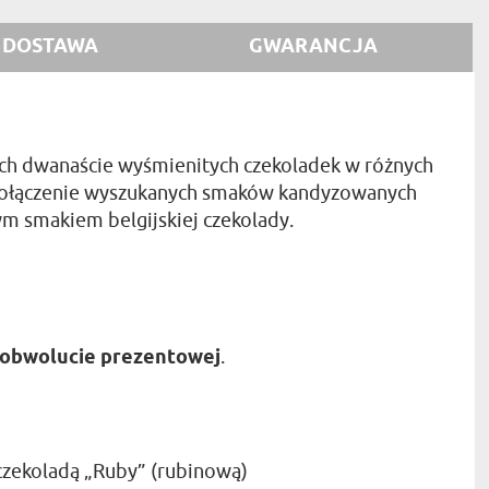
DOSTAWA
GWARANCJA
ch dwanaście wyśmienitych czekoladek w różnych
e połączenie wyszukanych smaków kandyzowanych
m smakiem belgijskiej czekolady.
obwolucie prezentowej
.
czekoladą „Ruby” (rubinową)