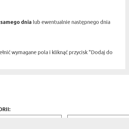
 samego dnia
lub ewentualnie następnego dnia
nić wymagane pola i kliknąć przycisk "Dodaj do
RII:
rdzo zadowolona z szybkiej
P