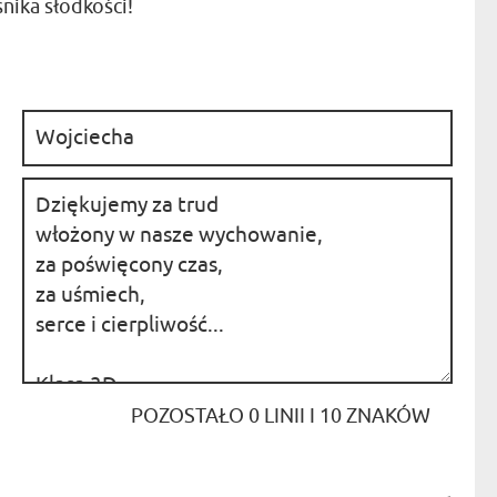
ika słodkości!
NIKA
YSTY
WCA
KA
:
ZA
ISIA
:
POZOSTAŁO
0
LINII I
10
ZNAKÓW