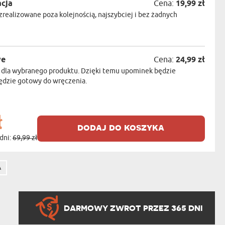
acja
Cena:
19,99 zł
realizowane poza kolejnością, najszybciej i bez żadnych
we
Cena:
24,99 zł
 dla wybranego produktu. Dzięki temu upominek będzie
będzie gotowy do wręczenia.
ł
dodaj do koszyka
dni:
69,99 zł
A
DARMOWY ZWROT PRZEZ 365 DNI