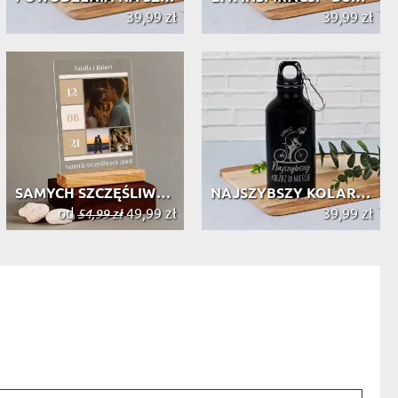
39,99 zł
39,99 zł
SAMYCH SZCZĘŚLIWYCH CHWIL - WYDRUK ...
NAJSZYBSZY KOLARZ W MIEŚCIE - BUTEL...
od
49,99 zł
39,99 zł
54,99 zł