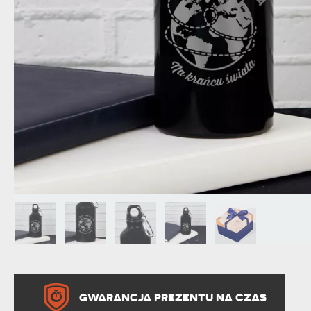
DZIADKA
PRODUKT
PREZENT DLA
TEŚCIÓW
CHARAKT
GWARANCJA PREZENTU NA CZAS