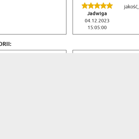
jakość
Jadwiga
04.12.2023
15:05:00
RII:
wa
Bardzo
Piotr
Może w
jaką b
25.05.2026
14:21:07
ra aktywna - Butelka na w...
 błyskawiczna wysyłka
Czas r
olecam!
Rafał
Person
12.04.2025
22:49:00
łasny - Butelka na wodę 0,...