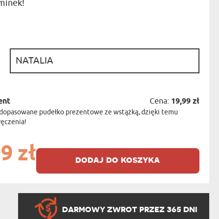
minek!
NIKA
YSTY
WCA
KA
:
ZA
ISIA
ent
Cena:
19,99 zł
dopasowane pudełko prezentowe ze wstążką, dzięki temu
ręczenia!
9 zł
dodaj do koszyka
DARMOWY ZWROT PRZEZ 365 DNI