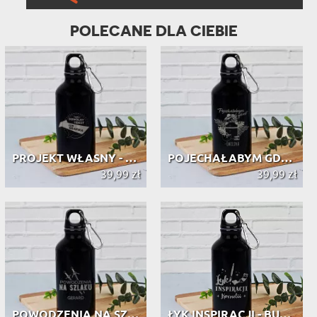
POLECANE DLA CIEBIE
PROJEKT WŁASNY - BUTELKA NA WODĘ 0,...
POJECHAŁABYM GDZIEŚ - BUTELKA NA WO...
39,99 zł
39,99 zł
POWODZENIA NA SZLAKU - BUTELKA NA W...
ŁYK INSPIRACJI - BUTELKA NA WODĘ 0,...