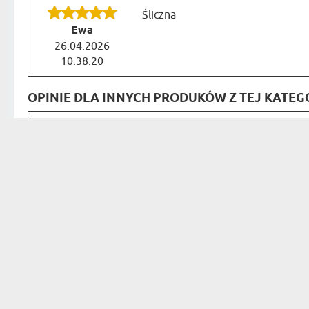
Śliczna
Ewa
26.04.2026
10:38:20
OPINIE DLA INNYCH PRODUKÓW Z TEJ KATEGO
Butelka Super, ekspresowa dosta
Małgorzata
25.07.2026
07:03:32
Piękna mąd
Bardzo szybka obsługa, kontakt i
Ewa
zamówionego produktu. Gorąco p
18.12.2025
12:14:00
Projekt w