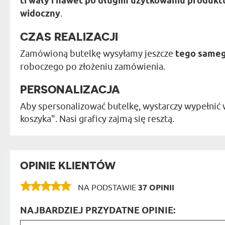
trwały i nawet po długim użytkowaniu produkt
widoczny
.
CZAS REALIZACJI
Zamówioną butelkę wysyłamy jeszcze
tego sameg
roboczego po złożeniu zamówienia.
PERSONALIZACJA
Aby spersonalizować butelkę, wystarczy wypełnić 
koszyka". Nasi graficy zajmą się resztą.
OPINIE KLIENTÓW
NA PODSTAWIE
37 OPINII
NAJBARDZIEJ PRZYDATNE OPINIE: