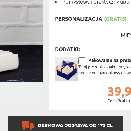
Pomysłowy i praktyczny upo
PODRÓŻ
SZKLANKI DO PIWA
ROWERZ
Y SPOŻYWCZE
PREZENT DLA
FIRM
SENIORA
PERSONALIZACJA
(GRATIS):
SPORTO
ER PREZENTU
STRAŻA
SZEFA
IMIĘ
WĘDKAR
ŻARTOWN
DODATKI:
Pakowanie na prez
Twój prezent zapakujemy w 
będzie od razu gotowy do w
39,9
Cena Brutto
DARMOWA DOSTAWA OD 175 ZŁ