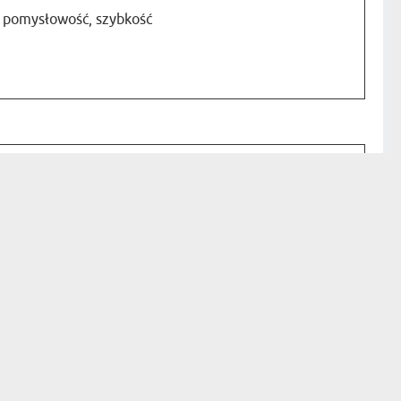
, pomysłowość, szybkość
 podoba mi się produkt i własny projekt graweru.
arto podać wymiary butelki w ofercie ,jedyna uwaga
ym miał.Polecam.
Projekt własny - Butelka na wodę 0,...
ealizacji zamówienia jest niesamowity.
alizowane zamówienie z dnia na dzień. Dziekuję
Projekt własny - Butelka na wodę 0,...