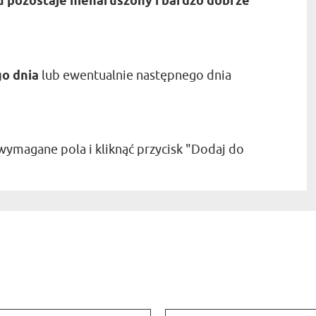
u pozostaje nienaruszony i bardzo dobrze
o dnia
lub ewentualnie następnego dnia
wymagane pola i kliknąć przycisk "Dodaj do