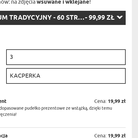
ów: na zdjęcia
wsuwane i wklejane
!
NIKA
YSTY
RZ
ALBUM TRADYCYJNY - 60 STRON
- 99,99 ZŁ
WCA
:
KA
ZA
ISIA
:
:
ent
Cena:
19,99 zł
dopasowane pudełko prezentowe ze wstążką, dzięki temu
ręczenia!
acja
Cena:
19,99 zł