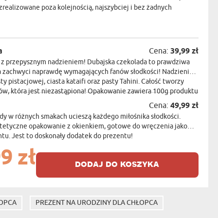
realizowane poza kolejnością, najszybciej i bez żadnych
a
Cena:
39,99 zł
a z przepysznym nadzieniem! Dubajska czekolada to prawdziwa
ra zachwyci naprawdę wymagających fanów słodkości! Nadzienie
ty pistacjowej, ciasta kataifi oraz pasty Tahini. Całość tworzy
w, która jest niezastąpiona! Opakowanie zawiera 100g produktu
Cena:
49,99 zł
dy w różnych smakach ucieszą każdego miłośnika słodkości.
stetyczne opakowanie z okienkiem, gotowe do wręczenia jako
u. Jest to doskonały dodatek do prezentu!
9 zł
dodaj do koszyka
ŁOPCA
PREZENT NA URODZINY DLA CHŁOPCA