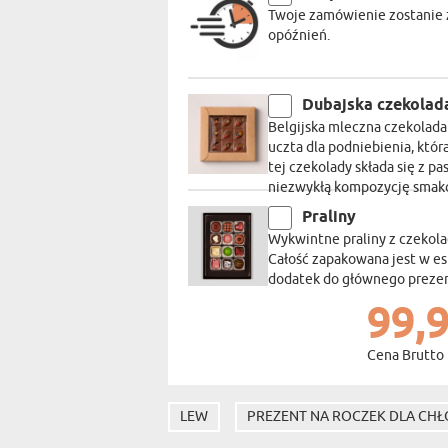
Twoje zamówienie zostanie z
opóźnień.
Dubajska czekolad
Belgijska mleczna czekolad
uczta dla podniebienia, któ
tej czekolady składa się z pas
niezwykłą kompozycję smakó
Praliny
Wykwintne praliny z czekola
Całość zapakowana jest w e
dodatek do głównego prezent
99,9
Cena Brutto
LEW
PREZENT NA ROCZEK DLA CH