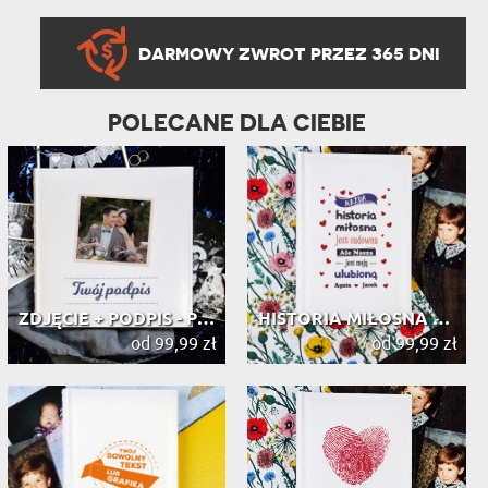
DARMOWY ZWROT PRZEZ 365 DNI
POLECANE DLA CIEBIE
ZDJĘCIE + PODPIS - PERSONALIZOWANY ...
HISTORIA MIŁOSNA - PERSONALIZOWANY ...
od 99,99 zł
od 99,99 zł