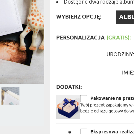
Dostępne dwa rodzaje album
PODRÓŻ
SZKLANKI DO PIWA
ROWERZ
Y SPOŻYWCZE
PREZENT DLA
FIRM
WYBIE
SENIORA
WYBIERZ OPCJĘ:
SPORTO
OPCJĘ
ER PREZENTU
STRAŻA
SZEFA
WĘDKAR
PERSONALIZACJA
(GRATIS):
ŻARTOWN
URODZINY
IMIĘ
DODATKI:
Pakowanie na prez
Twój prezent zapakujemy w 
będzie od razu gotowy do w
Ekspresowa realiz