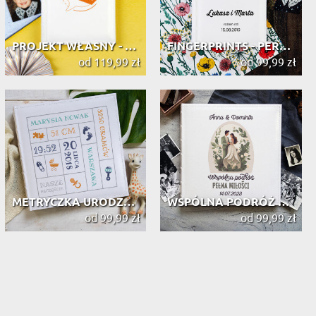
PROJEKT WŁASNY - PERSONALIZOWANY AL...
FINGERPRINTS - PERSONALIZOWANY ALBU...
od 119,99 zł
od 99,99 zł
METRYCZKA URODZENIA - PERSONALIZOWA...
WSPÓLNA PODRÓŻ PEŁNA MIŁOŚCI - PERS...
od 99,99 zł
od 99,99 zł