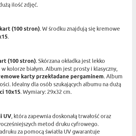
użą ilość zdjęć.
 kart (100 stron)
. W środku znajdują się kremowe
x15
.
art (100 stron)
. Skórzana okładka jest lekko
 w kolorze białym. Album jest prosty i klasyczny,
 kremowe karty przekładane pergaminem
. Album
ści. Idealny dla osób szukających albumu na dużą
ci 10x15
. Wymiary: 29x32 cm.
ii UV
, która zapewnia doskonałą trwałość oraz
nowocześniejszych metod druku cyfrowego.
adruku za pomocą światła UV gwarantuje