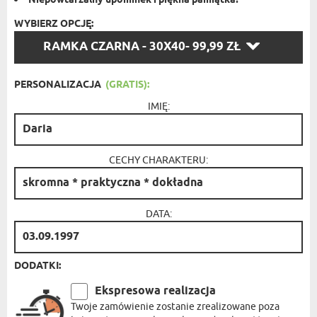
Niepowtarzalny upominek i piękna pamiątka!
WYBIERZ OPCJĘ:
WYBIERZ
RAMKA CZARNA - 30X40
- 99,99 ZŁ
OPCJĘ:
PERSONALIZACJA
(GRATIS):
IMIĘ:
CECHY CHARAKTERU:
DATA:
DODATKI:
Ekspresowa realizacja
Twoje zamówienie zostanie zrealizowane poza