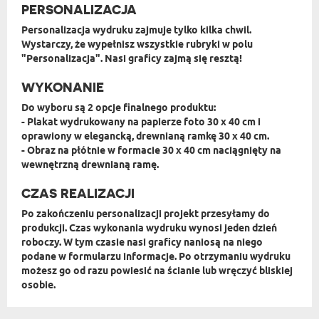
PERSONALIZACJA
Personalizacja wydruku zajmuje tylko kilka chwil.
Wystarczy, że wypełnisz wszystkie rubryki w polu
"Personalizacja". Nasi graficy zajmą się resztą!
WYKONANIE
Do wyboru są 2 opcje finalnego produktu:
- Plakat wydrukowany na
papierze foto 30 x 40 cm
i
oprawiony w elegancką, drewnianą ramkę 30 x 40 cm.
-
Obraz na płótnie w formacie 30 x 40 cm
naciągnięty na
wewnętrzną drewnianą ramę.
CZAS REALIZACJI
Po zakończeniu personalizacji projekt przesyłamy do
produkcji.
Czas wykonania wydruku wynosi jeden dzień
roboczy
. W tym czasie nasi graficy naniosą na niego
podane w formularzu informacje. Po otrzymaniu wydruku
możesz go od razu powiesić na ścianie lub wręczyć bliskiej
osobie.