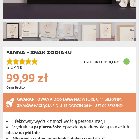
PANNA - ZNAK ZODIAKU
PRODUKT DOSTĘPNY
(2 OPINII)
99,99 zł
Cena Brutto
GWARANTOWANA DOSTAWA NA:
WTOREK, 11 SIERPNIA
ZAMÓW W CIĄGU:
2 DNI 15 GODZIN 05 MINUT 59 SEKUND
Efektowny wydruk z możliwością personalizacji.
Wydruk na
papierze foto
oprawiony w drewnianą ramkę lub
obraz na płótnie
.