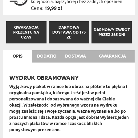
kolejnością, najszybciej i bez żadnych opóźnień.
Cena:
19,99 zł
GWARANCJA
DARMOWA
DARMOWY ZWROT
PREZENTU NA
DOSTAWA OD 175
PRZEZ 365 DNI
CZAS
ZŁ
OPIS
DODATKI
DOSTAWA
GWARANCJA
WYDRUK OBRAMOWANY
Wyjątkowy plakat w ramce lub obraz na płótnie to piękna i
oryginalna pamiątka, którego
treść jest w pełni
personalizowana
i dopasowana do ważnej dla Ciebie
okazji. W zależności od wybranego wzoru na wydruku
mogą znaleźć się Twoje życzenia, ważne wyznanie albo po
prostu imiona i data. Każda opcja jest dobra! Wybierz jeden
z naszych plakatów w ramce i zaskocz bliskich
pomysłowym prezentem.