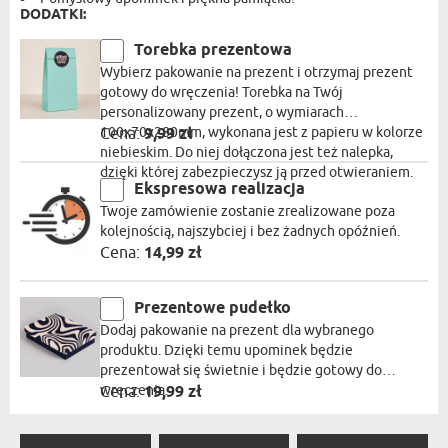
DODATKI:
Torebka prezentowa
Wybierz pakowanie na prezent i otrzymaj prezent
gotowy do wręczenia! Torebka na Twój
personalizowany prezent, o wymiarach
100x70x280mm, wykonana jest z papieru w kolorze
Cena:
9,99 zł
niebieskim. Do niej dołączona jest też nalepka,
dzięki której zabezpieczysz ją przed otwieraniem.
Ekspresowa realizacja
Twoje zamówienie zostanie zrealizowane poza
kolejnością, najszybciej i bez żadnych opóźnień.
Cena:
14,99 zł
Prezentowe pudełko
Dodaj pakowanie na prezent dla wybranego
produktu. Dzięki temu upominek będzie
prezentował się świetnie i będzie gotowy do
wręczenia.
Cena:
19,99 zł