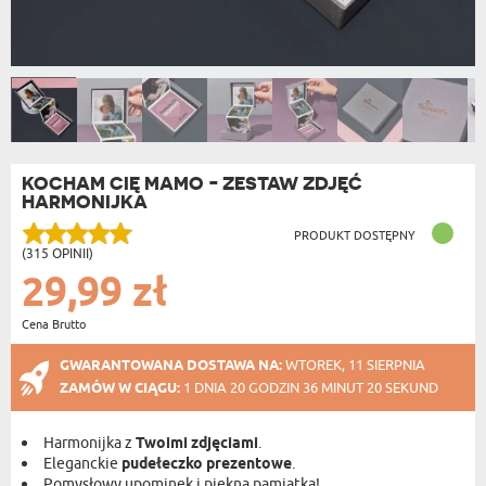
KOCHAM CIĘ MAMO - ZESTAW ZDJĘĆ
HARMONIJKA
PRODUKT DOSTĘPNY
(315 OPINII)
29,99 zł
Cena Brutto
GWARANTOWANA DOSTAWA NA:
WTOREK, 11 SIERPNIA
ZAMÓW W CIĄGU:
1 DNIA 20 GODZIN 36 MINUT 19 SEKUND
Harmonijka z
Twoimi zdjęciami
.
Eleganckie
pudełeczko prezentowe
.
Pomysłowy upominek i piękna pamiątka!