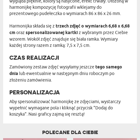
wygląda pięknie, kolory są nasycone, efekt trwały. Ułożoną w
harmonijkę kompozycję fotografii wklejamy do
prezentowego pudełeczka o wymiarach 86 x 86 x 26 mm.
Harmonijka składa się z
trzech zdjęć o wymiarach 6,68 x 6,68
cm
oraz
spersonalizowanej kartki
z wybranym przez Ciebie
wzorem. Wokół zdjęć znajduje się biała ramka. Wymiary
każdej strony razem z ramką: 7,5 x 7,5 cm.
CZAS REALIZACJI
Zamówiony zestaw zdjęć wysyłamy jeszcze
tego samego
dnia
lub ewentualnie w następnym dniu roboczym po
złożeniu zamówienia.
PERSONALIZACJA
Aby spersonalizować harmonijkę ze zdjęciami, wystarczy
wypełnić wymagane pola i kliknąć przycisk "Dodaj do
koszyka". Nasi graficy zajmą się resztą!
POLECANE DLA CIEBIE