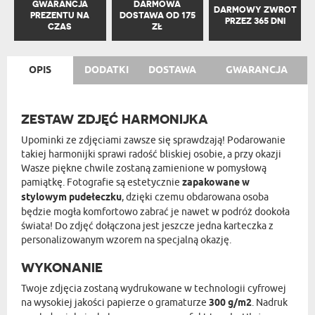
GWARANCJA
DARMOWA
DARMOWY ZWROT
PREZENTU NA
DOSTAWA OD 175
PRZEZ 365 DNI
CZAS
ZŁ
OPIS
DODATKI
DOSTAWA
GWARANCJA
ZESTAW ZDJĘĆ HARMONIJKA
Upominki ze zdjęciami zawsze się sprawdzają! Podarowanie
takiej harmonijki sprawi radość bliskiej osobie, a przy okazji
Wasze piękne chwile zostaną zamienione w pomysłową
pamiątkę. Fotografie są estetycznie
zapakowane w
stylowym pudełeczku
, dzięki czemu obdarowana osoba
będzie mogła komfortowo zabrać je nawet w podróż dookoła
świata! Do zdjęć dołączona jest jeszcze jedna karteczka z
personalizowanym wzorem na specjalną okazję.
WYKONANIE
Twoje zdjęcia zostaną wydrukowane w technologii cyfrowej
na wysokiej jakości papierze o gramaturze
300 g/m2
. Nadruk