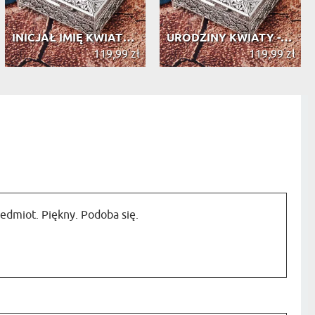
INICJAŁ IMIĘ KWIATY - SZKATUŁKA POS...
URODZINY KWIATY - SZKATUŁKA POSREBR...
119,99 zł
119,99 zł
edmiot. Piękny. Podoba się.