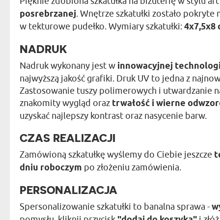
Pięknie zdobiona szkatułka na biżuterię w stylu ar
posrebrzanej
. Wnętrze szkatułki zostało pokryt
w tekturowe pudełko. Wymiary szkatułki:
4x7,5x8
NADRUK
Nadruk wykonany jest w
innowacyjnej technolog
najwyższą jakość grafiki. Druk UV to jedna z naj
Zastosowanie tuszy polimerowych i utwardzanie n
znakomity wygląd oraz
trwałość i wierne odwzo
uzyskać najlepszy kontrast oraz nasycenie barw.
CZAS REALIZACJI
Zamówioną szkatułkę wyślemy do Ciebie jeszcze
t
dniu roboczym
po złożeniu zamówienia.
PERSONALIZACJA
Spersonalizowanie szkatułki to banalna sprawa -
w
pomysłu, kliknij przycisk
"dodaj do koszyka"
i złó