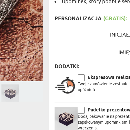
Upominek, który podbije serce
PODRÓŻ
SZKLANKI DO WHISKY
BESTSELLER
ROWERZ
Y SPOŻYWCZE
PREZENT DLA
FIRM
SENIORA
PERSONALIZACJA
(GRATIS):
SPORTO
ER PREZENTU
STRAŻA
SZEFA
INICJAŁ
WĘDKAR
ŻARTOWN
IMIĘ
DODATKI:
Ekspresowa realiz
Twoje zamówienie zostanie z
opóźnień.
Pudełko prezento
Dodaj pakowanie na prezent 
zapakowanym upominkiem, kt
wręczenia.