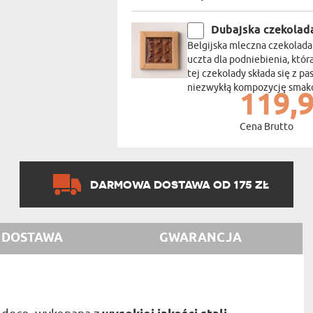
Dubajska czekolad
Belgijska mleczna czekolad
uczta dla podniebienia, któ
tej czekolady składa się z pas
niezwykłą kompozycję smakó
119,9
Cena Brutto
DARMOWA DOSTAWA OD 175 ZŁ
DOSTAWA
GWARANCJA