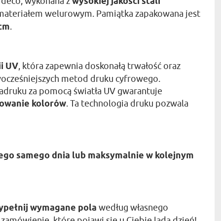
t deco, wykonana z
wysokiej jakości stali
e materiałem welurowym. Pamiątka zapakowana jest
 cm
.
ii UV
, która zapewnia doskonałą trwałość oraz
nowocześniejszych metod druku cyfrowego.
adruku za pomocą światła UV gwarantuje
rowanie kolorów
. Ta technologia druku pozwala
ego samego dnia lub maksymalnie w kolejnym
ypełnij wymagane pola
według własnego
ż zamówienie, które pojawi się u Ciebie lada dzień!