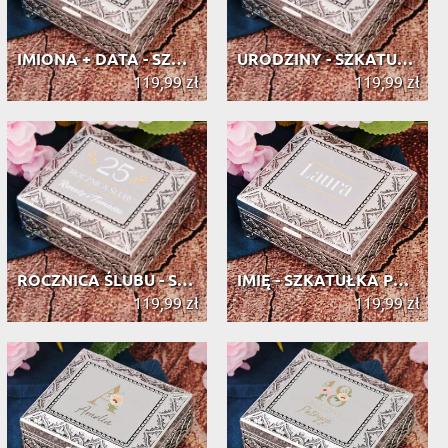
IMIONA + DATA - SZKATUŁKA POSREBRZANA
URODZINY - SZKATUŁKA POSREBRZANA
119,99 zł
119,99 zł
ROCZNICA ŚLUBU - SZKATUŁKA POSREBRZANA
IMIĘ - SZKATUŁKA POSREBRZANA
119,99 zł
119,99 zł