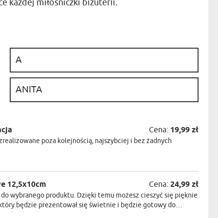
 każdej miłośniczki biżuterii.
NIKA
YSTY
WCA
KA
:
ZA
ISIA
:
acja
Cena:
19,99 zł
realizowane poza kolejnością, najszybciej i bez żadnych
we 12,5x10cm
Cena:
24,99 zł
do wybranego produktu. Dzięki temu możesz cieszyć się pięknie
óry będzie prezentował się świetnie i będzie gotowy do