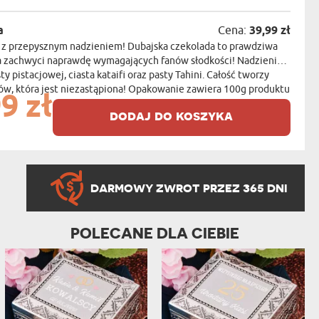
a
Cena:
39,99 zł
a z przepysznym nadzieniem! Dubajska czekolada to prawdziwa
ra zachwyci naprawdę wymagających fanów słodkości! Nadzienie
ty pistacjowej, ciasta kataifi oraz pasty Tahini. Całość tworzy
w, która jest niezastąpiona! Opakowanie zawiera 100g produktu
9 zł
dodaj do koszyka
DARMOWY ZWROT PRZEZ 365 DNI
POLECANE DLA CIEBIE