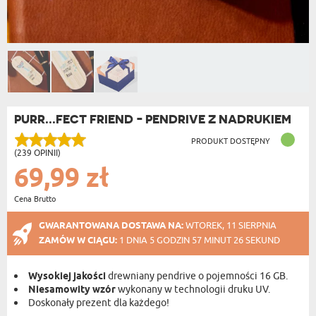
PURR...FECT FRIEND - PENDRIVE Z NADRUKIEM
PRODUKT DOSTĘPNY
(239 OPINII)
69,99 zł
Cena Brutto
GWARANTOWANA DOSTAWA NA:
WTOREK, 11 SIERPNIA
ZAMÓW W CIĄGU:
1 DNIA 5 GODZIN 57 MINUT 25 SEKUND
Wysokiej jakości
drewniany pendrive o pojemności 16 GB.
Niesamowity wzór
wykonany w technologii druku UV.
Doskonały prezent dla każdego!