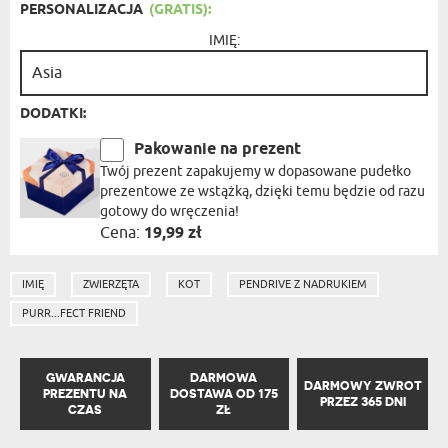
PERSONALIZACJA
(GRATIS):
IMIĘ:
DODATKI:
Pakowanie na prezent
Twój prezent zapakujemy w dopasowane pudełko
prezentowe ze wstążką, dzięki temu będzie od razu
gotowy do wręczenia!
Cena:
19,99 zł
IMIĘ
ZWIERZĘTA
KOT
PENDRIVE Z NADRUKIEM
PURR...FECT FRIEND
GWARANCJA
DARMOWA
DARMOWY ZWROT
PREZENTU NA
DOSTAWA OD 175
PRZEZ 365 DNI
CZAS
ZŁ