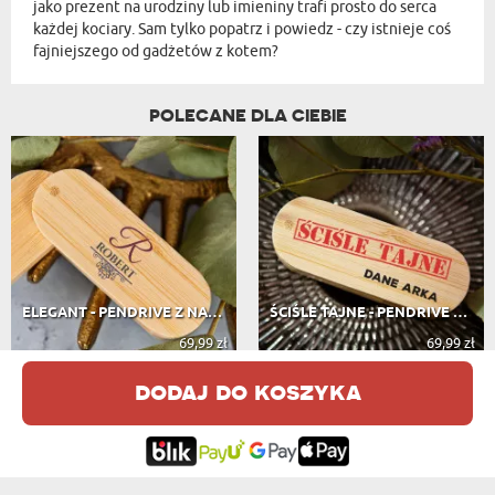
jako prezent na urodziny lub imieniny trafi prosto do serca
każdej kociary. Sam tylko popatrz i powiedz - czy istnieje coś
fajniejszego od gadżetów z kotem?
POLECANE DLA CIEBIE
ELEGANT - PENDRIVE Z NADRUKIEM
ŚCIŚLE TAJNE - PENDRIVE Z NADRUKIEM
69,99 zł
69,99 zł
dodaj do koszyka