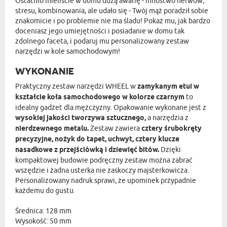
Ostatnio mieliście w domu dużą awarię - mnóstwo nerwów,
stresu, kombinowania, ale udało się - Twój mąż poradził sobie
znakomicie i po problemie nie ma śladu! Pokaż mu, jak bardzo
doceniasz jego umiejętności i posiadanie w domu tak
zdolnego faceta, i podaruj mu personalizowany zestaw
narzędzi w kole samochodowym!
WYKONANIE
Praktyczny zestaw narzędzi WHEEL w
zamykanym etui w
kształcie koła samochodowego w kolorze czarnym
to
idealny gadżet dla mężczyzny. Opakowanie wykonane jest z
wysokiej jakości tworzywa sztucznego,
a narzędzia z
nierdzewnego metalu.
Zestaw zawiera
cztery śrubokręty
precyzyjne, nożyk do tapet, uchwyt, cztery klucze
nasadkowe z przejściówką i dziewięć bitów.
Dzięki
kompaktowej budowie podręczny zestaw można zabrać
wszędzie i żadna usterka nie zaskoczy majsterkowicza.
Personalizowany nadruk sprawi, że upominek przypadnie
każdemu do gustu.
Średnica: 128 mm
Wysokość: 50 mm