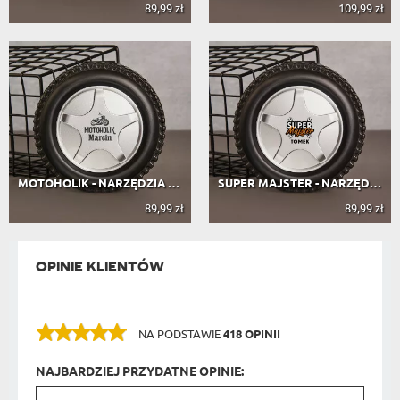
89,99 zł
109,99 zł
MOTOHOLIK - NARZĘDZIA W KOLE SAMOCH...
SUPER MAJSTER - NARZĘDZIA W KOLE SA...
89,99 zł
89,99 zł
OPINIE KLIENTÓW
NA PODSTAWIE
418 OPINII
NAJBARDZIEJ PRZYDATNE OPINIE: