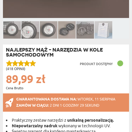
NAJLEPSZY MĄŻ - NARZĘDZIA W KOLE
SAMOCHODOWYM
PRODUKT DOSTĘPNY
(418 OPINII)
89,99 zł
Cena Brutto
GWARANTOWANA DOSTAWA NA:
WTOREK, 11 SIERPNIA
ZAMÓW W CIĄGU:
2 DNI 1 GODZINY 29 SEKUND
Praktyczny zestaw narzędzi z
unikalną personalizacją.
Niepowtarzalny nadruk
wykonany w technologii UV.
Świetny prezent dla każdego majsterkowicza.