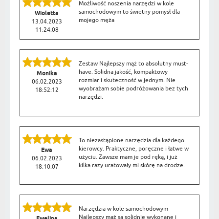
Możliwość noszenia narzędzi w kole
samochodowym to świetny pomysł dla
Wioletta
mojego męża
13.04.2023
11:24:08
Zestaw Najlepszy mąż to absolutny must-
have. Solidna jakość, kompaktowy
Monika
rozmiar i skuteczność w jednym. Nie
06.02.2023
wyobrażam sobie podróżowania bez tych
18:52:12
narzędzi.
To niezastąpione narzędzia dla każdego
kierowcy. Praktyczne, poręczne i łatwe w
Ewa
użyciu. Zawsze mam je pod ręką, i już
06.02.2023
kilka razy uratowały mi skórę na drodze.
18:10:07
Narzędzia w kole samochodowym
Najlepszy mąż są solidnie wykonane i
Ewelina