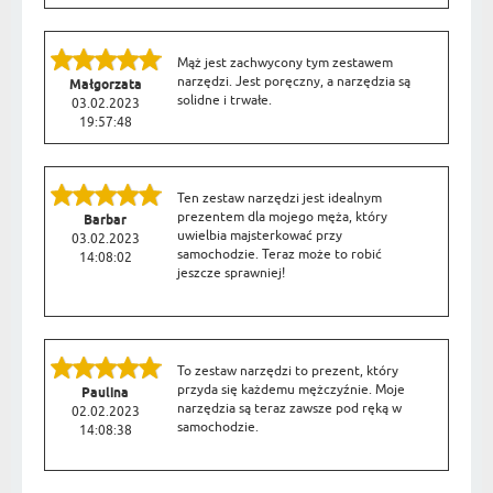
Mąż jest zachwycony tym zestawem
narzędzi. Jest poręczny, a narzędzia są
Małgorzata
solidne i trwałe.
03.02.2023
19:57:48
Ten zestaw narzędzi jest idealnym
prezentem dla mojego męża, który
Barbar
uwielbia majsterkować przy
03.02.2023
samochodzie. Teraz może to robić
14:08:02
jeszcze sprawniej!
To zestaw narzędzi to prezent, który
przyda się każdemu mężczyźnie. Moje
Paulina
narzędzia są teraz zawsze pod ręką w
02.02.2023
samochodzie.
14:08:38