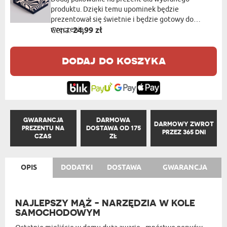
produktu. Dzięki temu upominek będzie
prezentował się świetnie i będzie gotowy do
wręczenia.
Cena:
24,99 zł
dodaj do koszyka
GWARANCJA
DARMOWA
DARMOWY ZWROT
PREZENTU NA
DOSTAWA OD 175
PRZEZ 365 DNI
CZAS
ZŁ
OPIS
DODATKI
DOSTAWA
GWARANCJA
NAJLEPSZY MĄŻ - NARZĘDZIA W KOLE
SAMOCHODOWYM