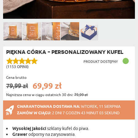
PIĘKNA CÓRKA - PERSONALIZOWANY KUFEL
PRODUKT DOSTĘPNY
(1153 OPINII)
Cena brutto
69,99 zł
79,99 zł
Najniższa cena w ciągu ostatnich 30 dni:
79,99 zł
GWARANTOWANA DOSTAWA NA:
WTOREK, 11 SIERPNIA
ZAMÓW W CIĄGU:
2 DNI 7 GODZIN 43 MINUT 03 SEKUND
Wysokiej jakości
szklany kufel do piwa.
Grawer
odporny na zarysowania.