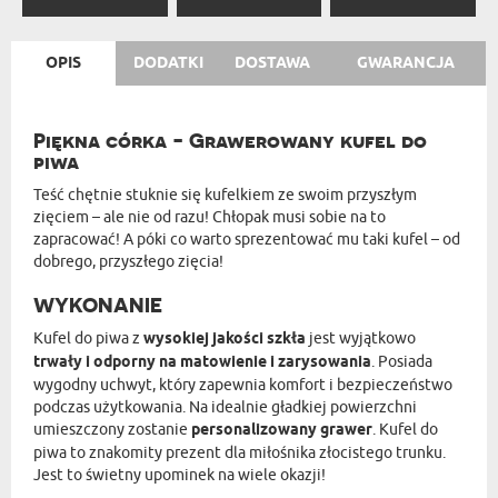
OPIS
DODATKI
DOSTAWA
GWARANCJA
Piękna córka - Grawerowany kufel do
piwa
Teść chętnie stuknie się kufelkiem ze swoim przyszłym
zięciem – ale nie od razu! Chłopak musi sobie na to
zapracować! A póki co warto sprezentować mu taki kufel – od
dobrego, przyszłego zięcia!
WYKONANIE
Kufel do piwa z
wysokiej jakości szkła
jest wyjątkowo
trwały i odporny na matowienie i zarysowania
. Posiada
wygodny uchwyt, który zapewnia komfort i bezpieczeństwo
podczas użytkowania. Na idealnie gładkiej powierzchni
umieszczony zostanie
personalizowany grawer
. Kufel do
piwa to znakomity prezent dla miłośnika złocistego trunku.
Jest to świetny upominek na wiele okazji!