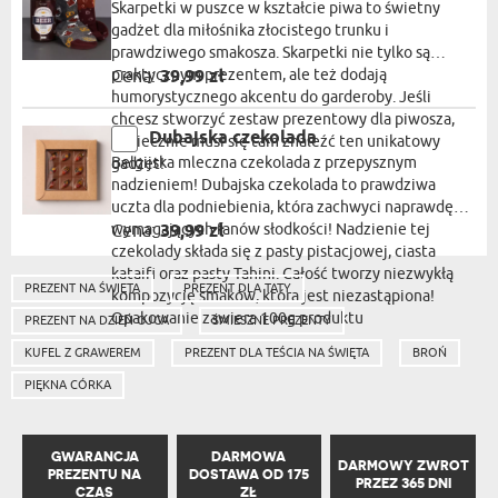
Skarpetki w puszce w kształcie piwa to świetny
gadżet dla miłośnika złocistego trunku i
prawdziwego smakosza. Skarpetki nie tylko są
praktycznym prezentem, ale też dodają
Cena:
39,99 zł
humorystycznego akcentu do garderoby. Jeśli
chcesz stworzyć zestaw prezentowy dla piwosza,
Dubajska czekolada
koniecznie musi się tam znaleźć ten unikatowy
Belgijska mleczna czekolada z przepysznym
gadżet!
nadzieniem! Dubajska czekolada to prawdziwa
uczta dla podniebienia, która zachwyci naprawdę
wymagających fanów słodkości! Nadzienie tej
Cena:
39,99 zł
czekolady składa się z pasty pistacjowej, ciasta
kataifi oraz pasty Tahini. Całość tworzy niezwykłą
PREZENT NA ŚWIĘTA
PREZENT DLA TATY
kompozycję smaków, która jest niezastąpiona!
Opakowanie zawiera 100g produktu
PREZENT NA DZIEŃ OJCA
ŚMIESZNE PREZENTY
KUFEL Z GRAWEREM
PREZENT DLA TEŚCIA NA ŚWIĘTA
BROŃ
PIĘKNA CÓRKA
GWARANCJA
DARMOWA
DARMOWY ZWROT
PREZENTU NA
DOSTAWA OD 175
PRZEZ 365 DNI
CZAS
ZŁ