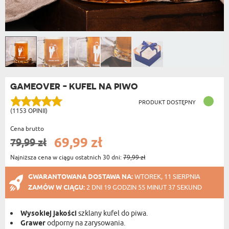
GAMEOVER - KUFEL NA PIWO
PRODUKT DOSTĘPNY
(1153 OPINII)
Cena brutto
69,99 zł
79,99 zł
Najniższa cena w ciągu ostatnich 30 dni:
79,99 zł
GWARANTOWANA DOSTAWA NA:
WTOREK, 11 SIERPNIA
ZAMÓW W CIĄGU:
2 DNI 19 GODZIN 55 MINUT 37 SEKUND
Wysokiej jakości
szklany kufel do piwa.
Grawer
odporny na zarysowania.