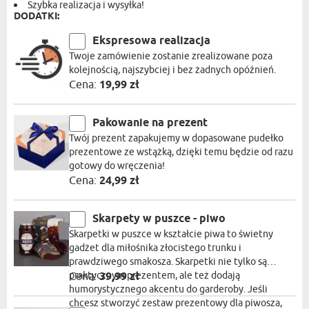
Szybka realizacja i wysyłka!
DODATKI:
Ekspresowa realizacja
Twoje zamówienie zostanie zrealizowane poza
kolejnością, najszybciej i bez żadnych opóźnień.
Cena:
19,99 zł
Pakowanie na prezent
Twój prezent zapakujemy w dopasowane pudełko
prezentowe ze wstążką, dzięki temu będzie od razu
gotowy do wręczenia!
Cena:
24,99 zł
Skarpety w puszce - piwo
Skarpetki w puszce w kształcie piwa to świetny
gadżet dla miłośnika złocistego trunku i
prawdziwego smakosza. Skarpetki nie tylko są
praktycznym prezentem, ale też dodają
Cena:
39,99 zł
humorystycznego akcentu do garderoby. Jeśli
chcesz stworzyć zestaw prezentowy dla piwosza,