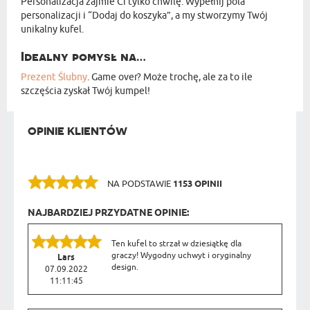
Personalizacja zajmie Ci tylko chwilę. Wypełnij pola
personalizacji i “Dodaj do koszyka”, a my stworzymy Twój
unikalny kufel.
Idealny pomysł na…
Prezent Ślubny
. Game over? Może trochę, ale za to ile
szczęścia zyskał Twój kumpel!
OPINIE KLIENTÓW
NA PODSTAWIE
1153 OPINII
NAJBARDZIEJ PRZYDATNE OPINIE:
Ten kufel to strzał w dziesiątkę dla
graczy! Wygodny uchwyt i oryginalny
Lars
design.
07.09.2022
11:11:45