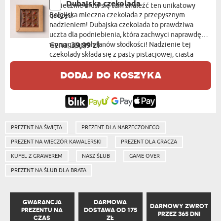
Dubajska czekolada
koniecznie musi się tam znaleźć ten unikatowy
Belgijska mleczna czekolada z przepysznym
gadżet!
nadzieniem! Dubajska czekolada to prawdziwa
uczta dla podniebienia, która zachwyci naprawdę
wymagających fanów słodkości! Nadzienie tej
Cena:
39,99 zł
czekolady składa się z pasty pistacjowej, ciasta
kataifi oraz pasty Tahini. Całość tworzy niezwykłą
dodaj do koszyka
kompozycję smaków, która jest niezastąpiona!
Opakowanie zawiera 100g produktu
PREZENT NA ŚWIĘTA
PREZENT DLA NARZECZONEGO
PREZENT NA WIECZÓR KAWALERSKI
PREZENT DLA GRACZA
KUFEL Z GRAWEREM
NASZ ŚLUB
GAME OVER
PREZENT NA ŚLUB DLA BRATA
GWARANCJA
DARMOWA
DARMOWY ZWROT
PREZENTU NA
DOSTAWA OD 175
PRZEZ 365 DNI
CZAS
ZŁ