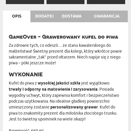
OPIS
DODATKI
DOSTAWA
GWARANCJA
GameOver - Grawerowany kufel do piwa
Za zdrowie tych, co odeszli.... ze stanu kawalerskiego do
małżeństwa! Świetny prezent dla kolegi, który wkrótce powie
sakramentalne „tak” przed ołtarzem. Niech napije się z niego
piwa – póki jeszcze może!
WYKONANIE
Kufel do piwa z
wysokiej jakości szkła
jest wyjątkowo
trwały i odporny na matowienie i zarysowania
. Posiada
wygodny uchwyt, który zapewnia komfort i bezpieczeństwo
podczas użytkowania. Na idealnie gładkiej powierzchni
umieszczony zostanie
personalizowany grawer
. Kufel do
piwa to znakomity prezent dla miłośnika złocistego trunku.
Jest to świetny upominek na wiele okazji!
Pojemność: 660 ml