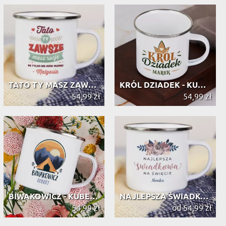
TATO TY MASZ ZAWSZE RACJĘ - KUBEK E...
KRÓL DZIADEK - KUBEK EMALIOWANY
54,99 zł
54,99 zł
BIWAKOWICZ - KUBEK EMALIOWANY
NAJLEPSZA ŚWIADKOWA - KUBEK EMALIOWANY
54,99 zł
od 54,99 zł