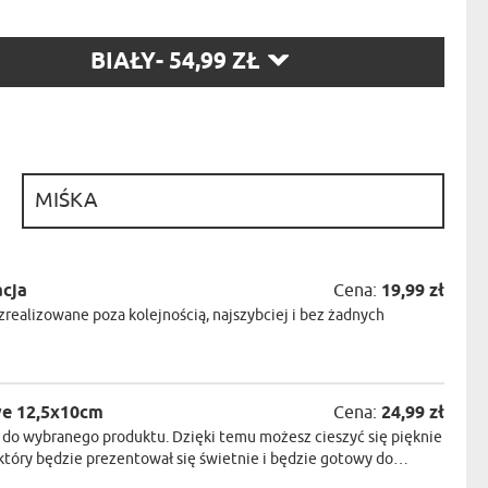
NIKA
YSTY
RZ
BIAŁY
- 54,99 ZŁ
WCA
:
KA
ZA
ISIA
:
acja
Cena:
19,99 zł
realizowane poza kolejnością, najszybciej i bez żadnych
we 12,5x10cm
Cena:
24,99 zł
do wybranego produktu. Dzięki temu możesz cieszyć się pięknie
óry będzie prezentował się świetnie i będzie gotowy do