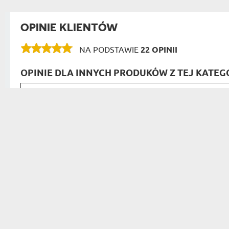
OPINIE KLIENTÓW
NA PODSTAWIE
22 OPINII
OPINIE DLA INNYCH PRODUKÓW Z TEJ KATEGO
Ten kubek emaliowany z gwiazdką 
Monika
must-have dla fanów serialu. Pięk
27.09.2023
22:35:47
Gwiazdka ze
Kubek emaliowany z własnym proj
Sara
na wyrażenie swojej kreatywności
12.08.2023
10:46:09
Projek