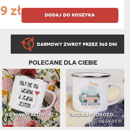
9 zł
dodaj do koszyka
DARMOWY ZWROT PRZEZ 365 DNI
POLECANE DLA CIEBIE
NIE MA IDEAŁÓW - KUBEK EMALIOWANY
ZACZNIJ PODRÓŻOWAĆ - KUBEK EMALIOWANY
od 54,99 zł
od 54,99 zł