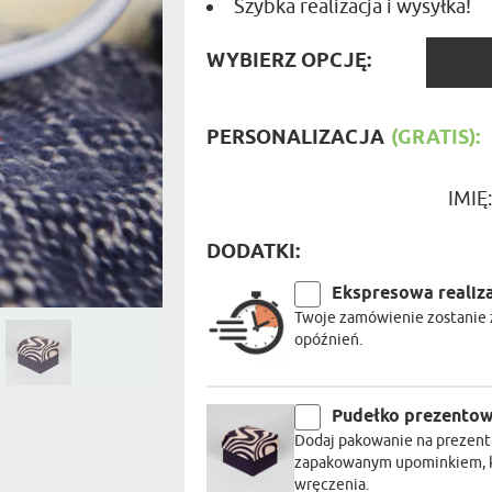
Szybka realizacja i wysyłka!
PODRÓŻ
SZKLANKI DO WHISKY
BESTSELLER
ROWERZ
Y SPOŻYWCZE
PREZENT DLA
FIRM
WYBIE
SENIORA
WYBIERZ OPCJĘ:
SPORTO
OPCJĘ
ER PREZENTU
STRAŻA
SZEFA
WĘDKAR
PERSONALIZACJA
(GRATIS):
ŻARTOWN
IMIĘ
DODATKI:
Ekspresowa realiz
Twoje zamówienie zostanie z
opóźnień.
Pudełko prezento
Dodaj pakowanie na prezent 
zapakowanym upominkiem, kt
wręczenia.