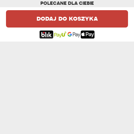
POLECANE DLA CIEBIE
dodaj do koszyka
ZAKŁAD PRACY - KUBEK EMALIOWANY
NIE MA IDEAŁÓW - KUBEK EMALIOWANY
54,99 zł
od 54,99 zł
ONA SIĘ NIE STARZEJE - KUBEK EMALIO...
NAJLEPIEJ SMAKUJE NA SZLAKU - KUBEK...
64,99 zł
od 54,99 zł