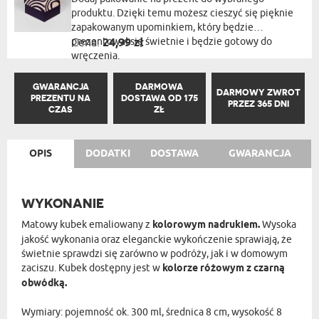
produktu. Dzięki temu możesz cieszyć się pięknie
zapakowanym upominkiem, który będzie
prezentował się świetnie i będzie gotowy do
Cena:
24,99 zł
wręczenia.
GWARANCJA
DARMOWA
DARMOWY ZWROT
PREZENTU NA
DOSTAWA OD 175
PRZEZ 365 DNI
CZAS
ZŁ
OPIS
DODATKI
DOSTAWA
GWARANCJA
WYKONANIE
Matowy kubek emaliowany z
kolorowym nadrukiem.
Wysoka
jakość wykonania oraz eleganckie wykończenie sprawiają, że
świetnie sprawdzi się zarówno w podróży, jak i w domowym
zaciszu. Kubek dostępny jest w
kolorze różowym z czarną
obwódką.
Wymiary: pojemność ok. 300 ml, średnica 8 cm, wysokość 8