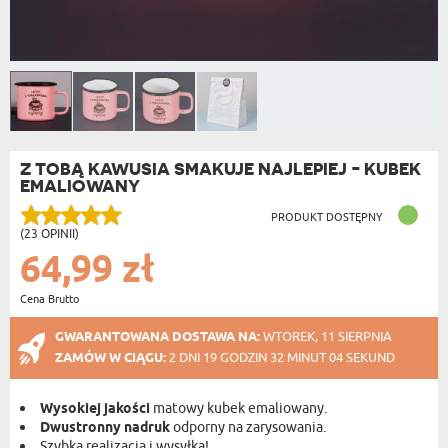
Z TOBĄ KAWUSIA SMAKUJE NAJLEPIEJ - KUBEK
EMALIOWANY
PRODUKT DOSTĘPNY
(23 OPINII)
64,99 zł
Cena Brutto
GWARANTOWANA DOSTAWA NA:
WTOREK, 11 SIERPNIA
ZAMÓW W CIĄGU:
2 DNI 19 GODZIN 32 MINUT 04 SEKUND
Wysokiej jakości
matowy kubek emaliowany.
Dwustronny nadruk
odporny na zarysowania.
Szybka realizacja i wysyłka!