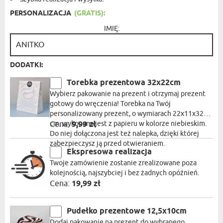
PERSONALIZACJA
(GRATIS):
IMIĘ:
DODATKI:
Torebka prezentowa 32x22cm
Wybierz pakowanie na prezent i otrzymaj prezent
gotowy do wręczenia! Torebka na Twój
personalizowany prezent, o wymiarach 22x11x32
cm, wykonana jest z papieru w kolorze niebieskim.
Cena:
9,99 zł
Do niej dołączona jest też nalepka, dzięki której
zabezpieczysz ją przed otwieraniem.
Ekspresowa realizacja
Twoje zamówienie zostanie zrealizowane poza
kolejnością, najszybciej i bez żadnych opóźnień.
Cena:
19,99 zł
Pudełko prezentowe 12,5x10cm
Dodaj pakowanie na prezent do wybranego