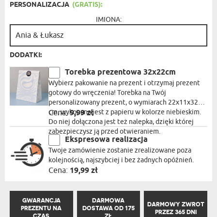
PERSONALIZACJA
(GRATIS):
IMIONA:
DODATKI:
Torebka prezentowa 32x22cm
Wybierz pakowanie na prezent i otrzymaj prezent
gotowy do wręczenia! Torebka na Twój
personalizowany prezent, o wymiarach 22x11x32
cm, wykonana jest z papieru w kolorze niebieskim.
Cena:
9,99 zł
Do niej dołączona jest też nalepka, dzięki której
zabezpieczysz ją przed otwieraniem.
Ekspresowa realizacja
Twoje zamówienie zostanie zrealizowane poza
kolejnością, najszybciej i bez żadnych opóźnień.
Cena:
19,99 zł
GWARANCJA
DARMOWA
DARMOWY ZWROT
PREZENTU NA
DOSTAWA OD 175
PRZEZ 365 DNI
CZAS
ZŁ