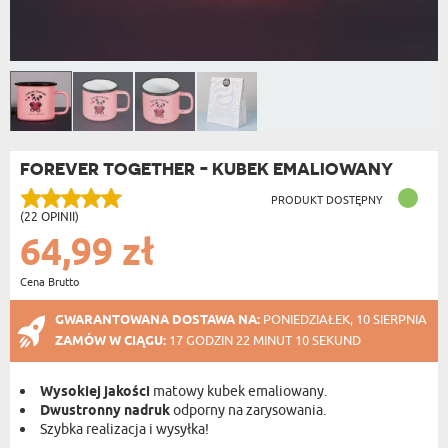
FOREVER TOGETHER - KUBEK EMALIOWANY
PRODUKT DOSTĘPNY
(22 OPINII)
64,99 zł
Cena Brutto
GWARANTOWANA DOSTAWA NA:
PONIEDZIAŁEK, 10 SIERPNIA
ZAMÓW W CIĄGU:
17 GODZIN 22 MINUT 10 SEKUND
Wysokiej jakości
matowy kubek emaliowany.
Dwustronny nadruk
odporny na zarysowania.
Szybka realizacja i wysyłka!