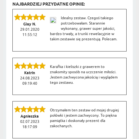
NAJBARDZIEJ PRZYDATNE OPINIE:
Idealny zestaw. Czegoś takiego
potrzebowałam. Starannie
Glay N.
wykonany, grawer super jakości,
29.01.2020
bardzo trwały, a trunki rewelacyjnie w
11:55:12
takim zestawie się prezentują. Polecam.
Karafka i kieliszki z grawerem to
znakomity sposób na uczczenie miłości.
Katrin
Jestem zachwycona jakością i wyglądem
24.08.2023
tego zestawu.
09:19:40
Otrzymałem ten zestaw od mojej drugiej
połówki i jestem zachwycony. To piękna
Agnieszka
pamiątka i doskonały prezent dla
02.07.2023
zakochanych.
18:17:09