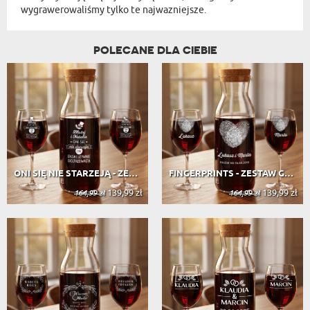
wygrawerowaliśmy tylko te najwazniejsze.
POLECANE DLA CIEBIE
ONI SIĘ NIE STARZEJĄ - ZESTAW GRAWE...
FINGERPRINTS - ZESTAW GRAWEROWANA K...
139,99 zł
139,99 zł
164,99 zł
164,99 zł