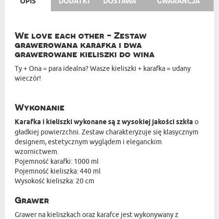
OPIS
DODATKI
DOSTAWA
GWARANCJA
We love each other - Zestaw
grawerowana karafka i dwa
grawerowane kieliszki do wina
Ty + Ona = para idealna? Wasze kieliszki + karafka = udany
wieczór!
Wykonanie
Karafka i kieliszki wykonane są z wysokiej jakości szkła
o
gładkiej powierzchni. Zestaw charakteryzuje się klasycznym
designem, estetycznym wyglądem i eleganckim
wzornictwem.
Pojemność karafki: 1000 ml
Pojemność kieliszka: 440 ml
Wysokość kieliszka: 20 cm
Grawer
Grawer na kieliszkach oraz karafce jest wykonywany z