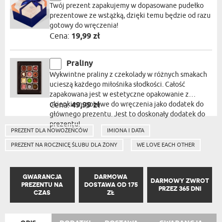
Twój prezent zapakujemy w dopasowane pudełko
prezentowe ze wstążką, dzięki temu będzie od razu
gotowy do wręczenia!
Cena:
19,99 zł
Praliny
Wykwintne praliny z czekolady w różnych smakach
ucieszą każdego miłośnika słodkości. Całość
zapakowana jest w estetyczne opakowanie z
okienkiem, gotowe do wręczenia jako dodatek do
Cena:
49,99 zł
głównego prezentu. Jest to doskonały dodatek do
prezentu!
PREZENT DLA NOWOŻEŃCÓW
IMIONA I DATA
PREZENT NA ROCZNICĘ ŚLUBU DLA ŻONY
WE LOVE EACH OTHER
GWARANCJA
DARMOWA
DARMOWY ZWROT
PREZENTU NA
DOSTAWA OD 175
PRZEZ 365 DNI
CZAS
ZŁ