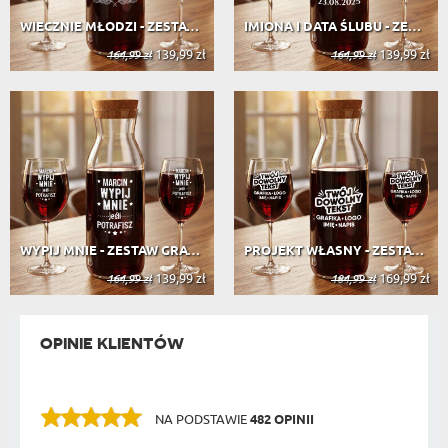
WIECZNIE MŁODZI - ZESTAW GRAWEROWAN...
IMIONA I DATA ŚLUBU - ZESTAW GRAWER...
139,99 zł
139,99 zł
164,99 zł
164,99 zł
WYPIJ MNIE - ZESTAW GRAWEROWANA KAR...
PROJEKT WŁASNY - ZESTAW GRAWEROWANA...
139,99 zł
169,99 zł
164,99 zł
184,99 zł
OPINIE KLIENTÓW
NA PODSTAWIE
482 OPINII