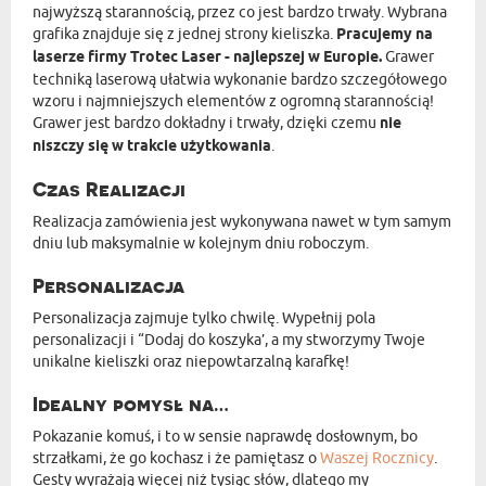
najwyższą starannością, przez co jest bardzo trwały. Wybrana
grafika znajduje się z jednej strony kieliszka.
Pracujemy na
laserze firmy Trotec Laser - najlepszej w Europie.
Grawer
techniką laserową ułatwia wykonanie bardzo szczegółowego
wzoru i najmniejszych elementów z ogromną starannością!
Grawer jest bardzo dokładny i trwały, dzięki czemu
nie
niszczy się w trakcie użytkowania
.
Czas Realizacji
Realizacja zamówienia jest wykonywana nawet w tym samym
dniu lub maksymalnie w kolejnym dniu roboczym.
Personalizacja
Personalizacja zajmuje tylko chwilę. Wypełnij pola
personalizacji i “Dodaj do koszyka’, a my stworzymy Twoje
unikalne kieliszki oraz niepowtarzalną karafkę!
Idealny pomysł na…
Pokazanie komuś, i to w sensie naprawdę dosłownym, bo
strzałkami, że go kochasz i że pamiętasz o
Waszej Rocznicy
.
Gesty wyrażają więcej niż tysiąc słów, dlatego my