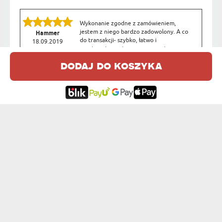
Wykonanie zgodne z zamówieniem,
jestem z niego bardzo zadowolony. A co
Hammer
do transakcji- szybko, łatwo i
18.09.2019
przyjemnie..może poza momentem
10:35:44
płacenia :P Tak czy inaczej polecam!
dodaj do koszyka
Przebieg transakcji jak zwykle szybko i
bez problemu. Polecam.
Felix
16.04.2019
13:14:48
Wszystko super. Moje pierwsze zakupy,
ale na pewno nie ostatnie. Polecam w
Josef
100 %
19.03.2019
12:59:11