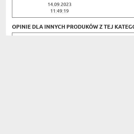
14.09.2023
11:49:19
OPINIE DLA INNYCH PRODUKÓW Z TEJ KATEGO
Bardzo szybka realizacja, po
Justyna
27.11.2024
09:20:00
Proj
Kalendarz wygląda identyczni
Neuhaus
podczas tworzenia. Prezentuj
zewnątrz jak i wewnątrz. Skóra m
16.01.2020
19:35:50