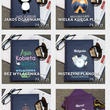
JAKOŚ OGARNIAM - KALENDARZ 2026
WIELKA KSIĘGA PLANÓW - KALENDARZ 2026
79,99 zł
79,99 zł
BEZ WYŁĄCZNIKA - KALENDARZ 2026
MISTRZYNI PLANOWANIA - KALENDARZ 2026
79,99 zł
79,99 zł