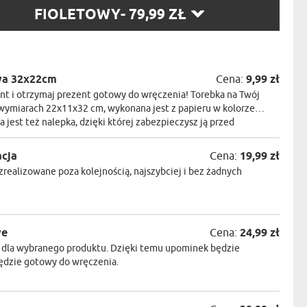
NIKA
RZ
FIOLETOWY
- 79,99 ZŁ
YSTY
:
WCA
KA
wa 32x22cm
Cena:
9,99 zł
ZA
t i otrzymaj prezent gotowy do wręczenia! Torebka na Twój
ISIA
wymiarach 22x11x32 cm, wykonana jest z papieru w kolorze
a jest też nalepka, dzięki której zabezpieczysz ją przed
acja
Cena:
19,99 zł
realizowane poza kolejnością, najszybciej i bez żadnych
we
Cena:
24,99 zł
 dla wybranego produktu. Dzięki temu upominek będzie
będzie gotowy do wręczenia.