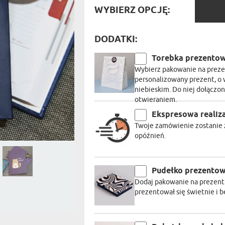
PODRÓŻ
WYBIE
SZKLANKI DO WHISKY
BESTSELLER
WYBIERZ OPCJĘ:
ROWERZ
OPCJĘ
Y SPOŻYWCZE
PREZENT DLA
FIRM
SENIORA
SPORTO
DODATKI:
ER PREZENTU
STRAŻA
SZEFA
Torebka prezento
WĘDKAR
Wybierz pakowanie na prezen
ŻARTOWN
personalizowany prezent, o 
niebieskim. Do niej dołączon
otwieraniem.
Ekspresowa realiz
Twoje zamówienie zostanie z
opóźnień.
Pudełko prezento
Dodaj pakowanie na prezent
prezentował się świetnie i 