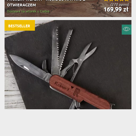
(270 opinii)
OTWIERACZEM
169,99 zł
Dostawa na wtorek u Ciebie
BESTSELLER
TWOJE IMIĘ - SCYZORYK Z GRAWEREM
(336 opinii)