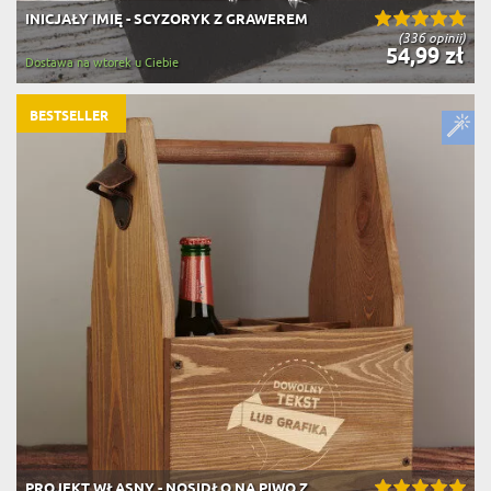
INICJAŁY IMIĘ - SCYZORYK Z GRAWEREM
(336 opinii)
54,99 zł
Dostawa na wtorek u Ciebie
BESTSELLER
PROJEKT WŁASNY - NOSIDŁO NA PIWO Z