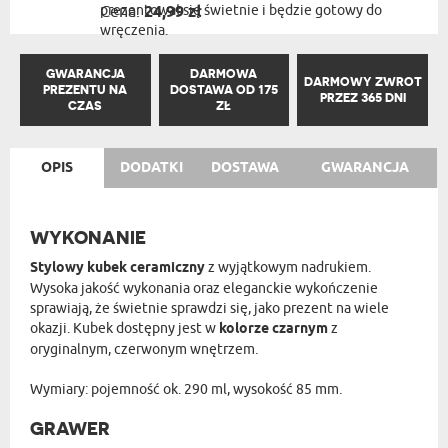
prezentował się świetnie i będzie gotowy do
Cena:
24,99 zł
wręczenia.
GWARANCJA
DARMOWA
DARMOWY ZWROT
PREZENTU NA
DOSTAWA OD 175
PRZEZ 365 DNI
CZAS
ZŁ
OPIS
DODATKI
DOSTAWA
GWARANCJA
WYKONANIE
Stylowy kubek ceramiczny
z wyjątkowym nadrukiem.
Wysoka jakość wykonania oraz eleganckie wykończenie
sprawiają, że świetnie sprawdzi się, jako prezent na wiele
okazji. Kubek dostępny jest w
kolorze czarnym
z
oryginalnym, czerwonym wnętrzem.
Wymiary: pojemność ok. 290 ml, wysokość 85 mm.
GRAWER