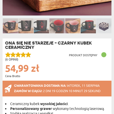
ONA SIĘ NIE STARZEJE - CZARNY KUBEK
CERAMICZNY
PRODUKT DOSTĘPNY
(6 OPINII)
54,99 zł
Cena Brutto
GWARANTOWANA DOSTAWA NA:
WTOREK, 11 SIERPNIA
ZAMÓW W CIĄGU:
2 DNI 19 GODZIN 10 MINUT 29 SEKUND
Ceramiczny kubek
wysokiej jakości
.
Personalizowany grawer
wykonany technologią laserową.
Szybka realizacja i wysyłka!