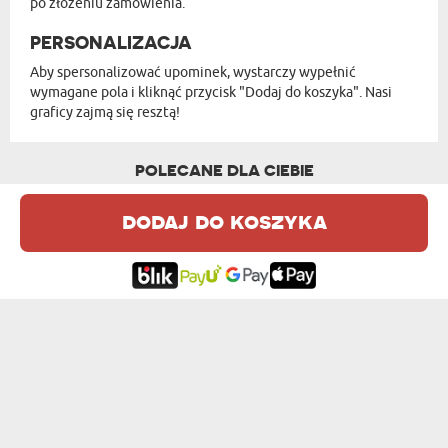
po złożeniu zamówienia.
PERSONALIZACJA
Aby spersonalizować upominek, wystarczy wypełnić
wymagane pola i kliknąć przycisk "Dodaj do koszyka". Nasi
graficy zajmą się resztą!
POLECANE DLA CIEBIE
dodaj do koszyka
ŻYCIA JAK W BAJCE - BAŚNIE ANDERSEN...
ULUBIONE HISTORIE MAŁEGO KSIĘCIA - ...
109,99 zł
109,99 zł