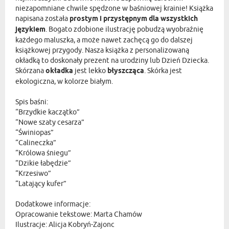
niezapomniane chwile spędzone w baśniowej krainie! Książka
napisana została
prostym i przystępnym dla wszystkich
językiem
. Bogato zdobione ilustrację pobudzą wyobraźnię
każdego maluszka, a może nawet zachęcą go do dalszej
książkowej przygody. Nasza książka z personalizowaną
okładką to doskonały prezent na urodziny lub Dzień Dziecka.
Skórzana
okładka
jest lekko
błyszcząca
. Skórka jest
ekologiczna, w kolorze białym.
Spis baśni:
“Brzydkie kaczątko”
“Nowe szaty cesarza”
“Świniopas”
“Calineczka”
“Królowa śniegu”
“Dzikie łabędzie”
“Krzesiwo”
“Latający kufer”
Dodatkowe informacje:
Opracowanie tekstowe: Marta Chamów
Ilustracje: Alicja Kobryń-Zajonc