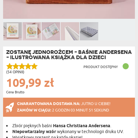
ZOSTANĘ JEDNOROŻCEM - BAŚNIE ANDERSENA
- ILUSTROWANA KSIĄŻKA DLA DZIECI
PRODUKT DOSTĘPNY
(54 OPINII)
109,99 zł
Cena Brutto
GWARANTOWANA DOSTAWA NA:
JUTRO U CIEBIE!
ZAMÓW W CIĄGU:
2 GODZIN 03 MINUT 51 SEKUND
Zbiór pięknych baśni
Hansa Christiana Andersena
.
Niepowtarzalny wzór
wykonany w technologii druku UV.
Wyjątkowy prezent na każdą okazję!