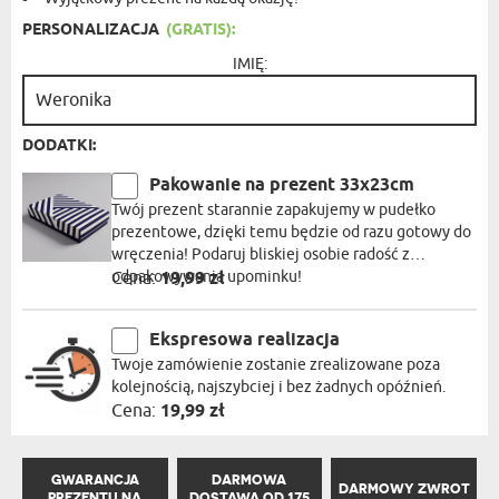
PERSONALIZACJA
(GRATIS):
IMIĘ:
DODATKI:
Pakowanie na prezent 33x23cm
Twój prezent starannie zapakujemy w pudełko
prezentowe, dzięki temu będzie od razu gotowy do
wręczenia! Podaruj bliskiej osobie radość z
odpakowywania upominku!
Cena:
19,99 zł
Ekspresowa realizacja
Twoje zamówienie zostanie zrealizowane poza
kolejnością, najszybciej i bez żadnych opóźnień.
Cena:
19,99 zł
GWARANCJA
DARMOWA
DARMOWY ZWROT
PREZENTU NA
DOSTAWA OD 175