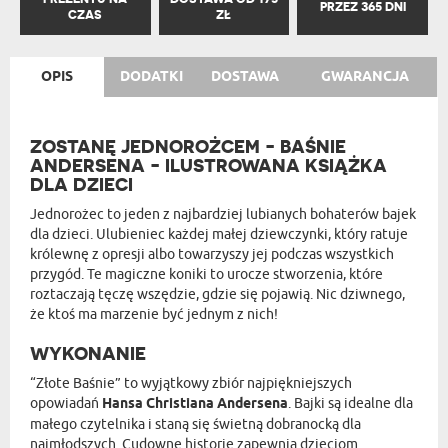
PRZEZ 365 DNI
CZAS
ZŁ
OPIS
DODATKI
DOSTAWA
GWARANCJA
ZOSTANĘ JEDNOROŻCEM - BAŚNIE
ANDERSENA - ILUSTROWANA KSIĄŻKA
DLA DZIECI
Jednorożec to jeden z najbardziej lubianych bohaterów bajek
dla dzieci. Ulubieniec każdej małej dziewczynki, który ratuje
królewnę z opresji albo towarzyszy jej podczas wszystkich
przygód. Te magiczne koniki to urocze stworzenia, które
roztaczają tęczę wszędzie, gdzie się pojawią. Nic dziwnego,
że ktoś ma marzenie być jednym z nich!
WYKONANIE
“Złote Baśnie” to wyjątkowy zbiór najpiękniejszych
opowiadań
Hansa Christiana Andersena
. Bajki są idealne dla
małego czytelnika i staną się świetną dobranocką dla
najmłodszych. Cudowne historie zapewnią dzieciom