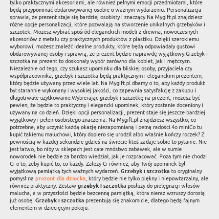
tylko praktycznymi akcesoriami, ale również pełnymi emocji przedmiotami, które
będą przypominać obdarowywanej osobie o ważnym wydarzeniu. Personalizacja
sprawia, że prezent staje się bardziej osobisty i znaczący.Na Mygift.pl znajdziesz
różne opcje personalizacji, które pozwalają na stworzenie unikalnych grzebyków i
szczotek. Możesz wybrać spośród eleganckich modeli z drewna, nowoczesnych
akcesoriów z metalu czy praktycznych produktów z plastiku. Dzięki szerokiemu
wyborowi, możesz znaleźć idealne produkty, które będą odpowiadały gustowi
obdarowywanej osoby i sprawią, że prezent będzie naprawdę wyjątkowy.Grzebyk i
szczotka na prezent to doskonały wybór zarówno dla kobiet, jak i mężczyzn.
Niezależnie od tego, czy szukasz upominku dla bliskiej osoby, przyjaciela czy
współpracownika, grzebyk i szczotka będą praktycznym i eleganckim prezentem,
który będzie używany przez wiele lat. Na Mygift.pl dbamy o to, aby każdy produkt
był starannie wykonany i wysokiej jakości, co zapewnia satysfakcję z zakupu i
długotrwałe użytkowanie.Wybierając grzebyk i szczotkę na prezent, możesz być
pewien, że będzie to praktyczny i elegancki upominek, który zostanie doceniony i
używany na co dzień. Dzięki opcji personalizacji, prezent staje się jeszcze bardziej
wyjątkowy i pełen osobistego znaczenia. Na Mygift.pl znajdziesz wszystko, co
potrzebne, aby uczynić każdą okazję niezapomnianą i pełną radości.4o miniCo tu
kupić takiemu maluchowi, który dopiero się urodził albo właśnie kończy roczek? Z
pewnością w każdej sekundzie gdzieś na świecie ktoś zadaje sobie to pytanie. Nie
jest łatwo, bo niby w sklepach jest całe mnóstwo zabawek, ale w sumie
noworodek nie będzie za bardzo wiedział, jak je rozpracować. Poza tym nie chodzi
Ci o to, żeby kupić to, co każdy. Zależy Ci również, aby Twój upominek był
wyjątkową pamiątką tych ważnych wydarzeń.
Grzebyk i szczotka
to oryginalny
pomysł na
prezent dla dziecka
, który będzie nie tylko piękny i niepowtarzalny, ale
również praktyczny. Zestaw
grzebyk i szczotka
posłuży do pielęgnacji włosów
malucha, a w przyszłości będzie bezcenną pamiątką, która nieraz wzruszy dorosłą
już osobę.
Grzebyk i szczotka
prezentują się znakomicie, dlatego będą fajnym
elementem w dziecięcym pokoju.