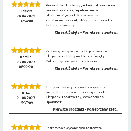
Prezent bardzo ładny ,jednak pakowanie na
prezent -porażka,zupełnie nie ta
Elzbieta
okoliczność ,a pudełko za małe na
28.04.2025
zamówiony prezent, który juz sam w sobie
10:54:00
ładnie opakowany
Chrzest Święty - Posrebrzany zestaw...
Zestaw grzebyka i szczotki jest bardzo
elegancki i idealny na Chrzest Święty.
Kamila
Polecam go wszystkim rodzicom.
23.08.2023
08:22:20
Chrzest Święty - Posrebrzany zestaw...
Ten posrebrzany zestaw to wspaniały
prezent na pierwsze urodziny dziecka.
RITA
Elegancki i praktyczny, doskonały na
21.08.2023
upominek.
15:37:09
Pierwsze urodzinki - Posrebrzany zest...
Jestem zachwycony tym zestawem.