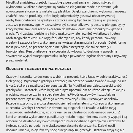
Mygift.pl znajdziesz grzebyk i szczotkę z personalizacją w różnych stylach i
wykonaniu. W ofercie dostępne są zarówno eleganckie modele z drewna, jak i
nowoczesne akcesoria z metalu czy plastiku. Dzięki szerokiemu wyborowi, możesz
znaleźć idealne produkty, które będą odpowiadały gustowi obdarowywanej
osoby.Personalizowane grzebyk i szczotka mogą być także częścią większego
zestawu prezentowego. Możesz stworzyć spersonalizowany zestaw pielęgnacyjny,
który będzie zawierał różne akcesoria do włosów oraz inne produkty związane z
urodą. Taki zestaw będzie nie tylko praktyczny, ale również wyjątkowy i pełen
osobistego charakteru.Na Mygift.pl dbamy o to, aby każdy personalizowany
grzebyk i szczotka były wykonane z najwyższą starannością i precyzją. Dzięki temu
masz pewność, że prezent będzie nie tylko estetyczny, ale także trwały i
funkcjonalny. Personalizowane akcesoria do włosów to doskonały sposób na
stworzenie wyjątkowego upominku, który z pewnością będzie doceniony i używany
przez wiele lat.
Grzebyk i szczotka na prezent
Grzebyk i szczotka to doskonały wybór na prezent, który łączy w sobie praktyczność
z elegancją. Wybierając grzebyk i szczotkę na prezent, warto zwrócić uwagę na ich
jakość, styl oraz możliwość personalizacji. Na Mygift.pl znajdziesz szeroki wybór
grzebyków i szczotek, które będą idealnym upominkiem na różne okazje, takie jak
urodziny, rocznice czy inne specjalne chwile.Wybór grzebyków i szczotek na
prezent może być trudny, dlatego warto rozważyć kilka kluczowych aspektów.
Przede wszystkim, warto zastanowić się nad materiałem, z którego wykonane są
akcesoria. Grzebyk i szczotka z drewna są eleganckie i trwałe, a także mają
właściwości antystatyczne, co sprawia, że są idealne do codziennego użytku. Z
kolei akcesoria wykonane z plastiku czy metalu mogą mieć nowoczesny wygląd i są
odporne na działanie wysokich temperatur.Personalizacja grzebyków i szczotek to
świetny sposób na dodanie wyjątkowego akcentu do prezentu. Dzięki opcji
dodania imienia, inicjałów czy specjalnego napisu, grzebyk i szczotka stają się nie