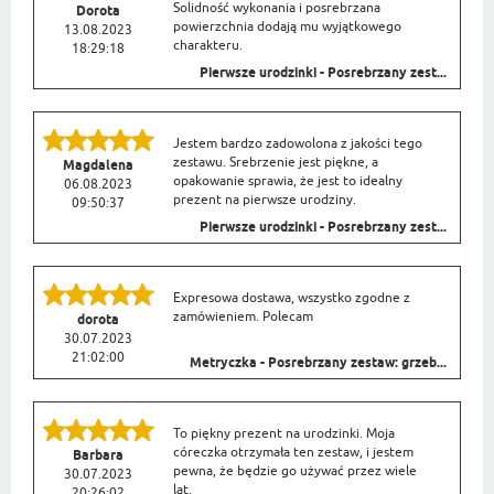
Solidność wykonania i posrebrzana
Dorota
powierzchnia dodają mu wyjątkowego
13.08.2023
charakteru.
18:29:18
Pierwsze urodzinki - Posrebrzany zest...
Jestem bardzo zadowolona z jakości tego
zestawu. Srebrzenie jest piękne, a
Magdalena
opakowanie sprawia, że jest to idealny
06.08.2023
prezent na pierwsze urodziny.
09:50:37
Pierwsze urodzinki - Posrebrzany zest...
Expresowa dostawa, wszystko zgodne z
zamówieniem. Polecam
dorota
30.07.2023
21:02:00
Metryczka - Posrebrzany zestaw: grzeb...
To piękny prezent na urodzinki. Moja
córeczka otrzymała ten zestaw, i jestem
Barbara
pewna, że będzie go używać przez wiele
30.07.2023
lat.
20:26:02