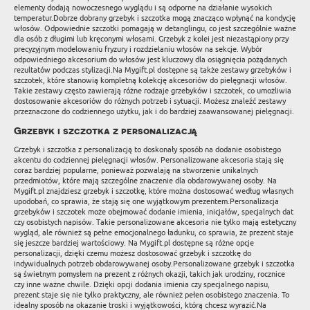
elementy dodają nowoczesnego wyglądu i są odporne na działanie wysokich
temperatur.Dobrze dobrany grzebyk i szczotka mogą znacząco wpłynąć na kondycję
włosów. Odpowiednie szczotki pomagają w detanglingu, co jest szczególnie ważne
dla osób z długimi lub kręconymi włosami. Grzebyk z kolei jest niezastąpiony przy
precyzyjnym modelowaniu fryzury i rozdzielaniu włosów na sekcje. Wybór
odpowiedniego akcesorium do włosów jest kluczowy dla osiągnięcia pożądanych
rezultatów podczas stylizacji.Na Mygift.pl dostępne są także zestawy grzebyków i
szczotek, które stanowią kompletną kolekcję akcesoriów do pielęgnacji włosów.
Takie zestawy często zawierają różne rodzaje grzebyków i szczotek, co umożliwia
dostosowanie akcesoriów do różnych potrzeb i sytuacji. Możesz znaleźć zestawy
przeznaczone do codziennego użytku, jak i do bardziej zaawansowanej pielęgnacji.
Grzebyk i szczotka z personalizacją
Grzebyk i szczotka z personalizacją to doskonały sposób na dodanie osobistego
akcentu do codziennej pielęgnacji włosów. Personalizowane akcesoria stają się
coraz bardziej popularne, ponieważ pozwalają na stworzenie unikalnych
przedmiotów, które mają szczególne znaczenie dla obdarowywanej osoby. Na
Mygift.pl znajdziesz grzebyk i szczotkę, które można dostosować według własnych
upodobań, co sprawia, że stają się one wyjątkowym prezentem.Personalizacja
grzebyków i szczotek może obejmować dodanie imienia, inicjałów, specjalnych dat
czy osobistych napisów. Takie personalizowane akcesoria nie tylko mają estetyczny
wygląd, ale również są pełne emocjonalnego ładunku, co sprawia, że prezent staje
się jeszcze bardziej wartościowy. Na Mygift.pl dostępne są różne opcje
personalizacji, dzięki czemu możesz dostosować grzebyk i szczotkę do
indywidualnych potrzeb obdarowywanej osoby.Personalizowane grzebyk i szczotka
są świetnym pomysłem na prezent z różnych okazji, takich jak urodziny, rocznice
czy inne ważne chwile. Dzięki opcji dodania imienia czy specjalnego napisu,
prezent staje się nie tylko praktyczny, ale również pełen osobistego znaczenia. To
idealny sposób na okazanie troski i wyjątkowości, którą chcesz wyrazić.Na