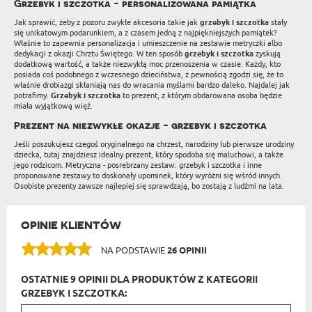
Grzebyk i szczotka - personalizowana pamiątka
Jak sprawić, żeby z pozoru zwykłe akcesoria takie jak
grzebyk i szczotka
stały
się unikatowym podarunkiem, a z czasem jedną z najpiękniejszych pamiątek?
Właśnie to zapewnia personalizacja i umieszczenie na zestawie metryczki albo
dedykacji z okazji Chrztu Świętego. W ten sposób
grzebyk i szczotka
zyskują
dodatkową wartość, a także niezwykłą moc przenoszenia w czasie. Każdy, kto
posiada coś podobnego z wczesnego dzieciństwa, z pewnością zgodzi się, że to
właśnie drobiazgi skłaniają nas do wracania myślami bardzo daleko. Najdalej jak
potrafimy.
Grzebyk i szczotka
to prezent, z którym obdarowana osoba będzie
miała wyjątkową więź.
Prezent na niezwykłe okazje - grzebyk i szczotka
Jeśli poszukujesz czegoś oryginalnego na chrzest, narodziny lub pierwsze urodziny
dziecka, tutaj znajdziesz idealny prezent, który spodoba się maluchowi, a także
jego rodzicom. Metryczna - posrebrzany zestaw: grzebyk i szczotka i inne
proponowane zestawy to doskonały upominek, który wyróżni się wśród innych.
Osobiste prezenty zawsze najlepiej się sprawdzają, bo zostają z ludźmi na lata.
OPINIE KLIENTÓW
NA PODSTAWIE
26 OPINII
OSTATNIE 9 OPINII DLA PRODUKTÓW Z KATEGORII
GRZEBYK I SZCZOTKA: