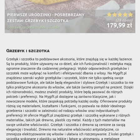
PIERWSZE URODZINKI - POSREBRZANY
(28 opinii)
ZESTAW: GRZEBYK I SZCZOTKA
179,99 zł
Dostawa na poniedziałek u Ciebie
Grzebyk i szczotka
Grzebyk i szczotka to podstawowe akcesoria, które znajdują się w każdej łazience.
Są to produkty, które używamy na co dzień, ale ich funkcjonalność i estetyka mają
ogromne znaczenie dla codziennej pielęgnacji. Wybór odpowiednich grzebyków i
szczotek może wpłynąć na komfort i efektywność dbania o włosy. Na Mygift.pl
znajdziesz szeroki wybór grzebyków i szczotek, które nie tylko spełnią swoje
podstawowe funkcje, ale także będą eleganckie i stylowe.Grzebyk i szczotka to nie
tylko praktyczne akcesoria do włosów, ale także świetny pomysł na prezent. Dzięki
ich różnorodności, możesz znaleźć produkty, które będą pasować do różnych
potrzeb i preferencji. Na Mygift.pl dostępne są zarówno klasyczne, jak i
nowoczesne modele, które zaspokoją potrzeby każdej osoby. Oferowane produkty
różnią się materiałami, kształtami i funkcjami, co pozwala na dobór idealnego
grzebienia i szczotki w zależności od rodzaju włosów oraz indywidualnych
preferencji.W ofercie Mygift.pl znajdziesz grzebyk i szczotkę wykonane z różnych
materiałów, takich jak drewno, plastik czy metal. Każdy z tych materiałów ma
swoje unikalne właściwości. Grzebyk i szczotka z drewna są cenione za swoją
elegancję i trwałość. Drewno ma naturalne właściwości antystatyczne, co
zmniejsza elektryzowanie się włosów i ułatwia ich rozczesywanie. Z kolei grzebyk i
szczotka wykonane z plastiku są lekkie i łatwe w utrzymaniu, a metalowe