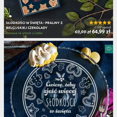
SŁODKOŚCI W ŚWIĘTA - PRALINY Z
(339 opinii)
BELGIJSKIEJ CZEKOLADY
64,99 zł
69,99 zł
Dostawa na wtorek u Ciebie