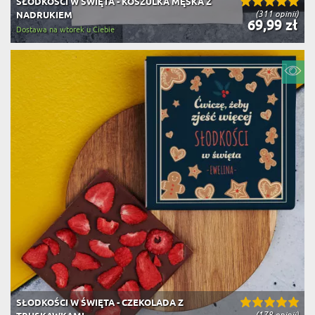
SŁODKOŚCI W ŚWIĘTA - KOSZULKA MĘSKA Z
(311 opinii)
NADRUKIEM
69,99 zł
Dostawa na wtorek u Ciebie
SŁODKOŚCI W ŚWIĘTA - CZEKOLADA Z
(178 opinii)