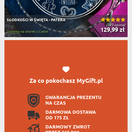
SŁODKOŚCI W ŚWIĘTA - PATERA
(393 opinie)
129,99 zł
Dostawa na wtorek u Ciebie
Za co pokochasz MyGift.pl
GWARANCJA PREZENTU
NA CZAS
DARMOWA DOSTAWA
OD 175 ZŁ
DARMOWY ZWROT