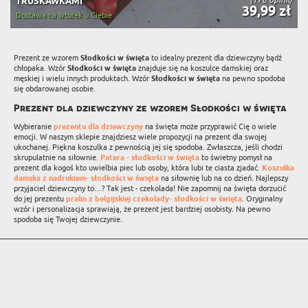
TRUSKAWKAMI
39,99 zł
Dostawa na wtorek u Ciebie
Prezent ze wzorem
Słodkości w święta
to idealny prezent dla dziewczyny bądź
chłopaka. Wzór
Słodkości w święta
znajduje się na koszulce damskiej oraz
męskiej i wielu innych produktach. Wzór
Słodkości w święta
na pewno spodoba
się obdarowanej osobie.
Prezent dla dziewczyny ze wzorem Słodkości w święta
Wybieranie
prezentu dla dziewczyny
na święta może przyprawić Cię o wiele
emocji. W naszym sklepie znajdziesz wiele propozycji na prezent dla swojej
ukochanej. Piękna koszulka z pewnością jej się spodoba. Zwłaszcza, jeśli chodzi
skrupulatnie na siłownie.
Patera - słodkości w święta
to świetny pomysł na
prezent dla kogoś kto uwielbia piec lub osoby, która lubi te ciasta zjadać.
Koszulka
damska z nadrukiem- słodkości w święta
na siłownię lub na co dzień. Najlepszy
przyjaciel dziewczyny to…? Tak jest - czekolada! Nie zapomnij na święta dorzucić
do jej prezentu
pralin z belgijskiej czekolady- słodkości w święta
. Oryginalny
wzór i personalizacja sprawiają, że prezent jest bardziej osobisty. Na pewno
spodoba się Twojej dziewczynie.
ZAPISZ SIĘ DO NASZEGO NEWSLETTERA Z
NAJLEPSZYMI PROMOCJAMI I OKAZJAMI