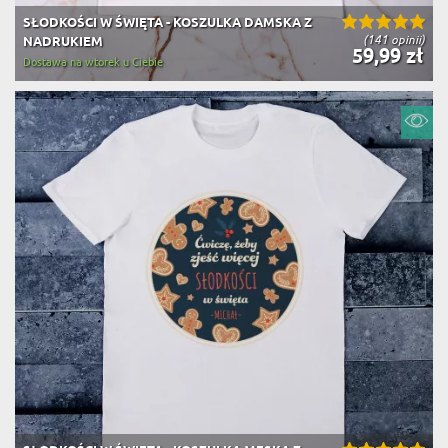
SŁODKOŚCI W ŚWIĘTA - KOSZULKA DAMSKA Z
(141 opinii)
NADRUKIEM
59,99 zł
Dostawa na wtorek u Ciebie