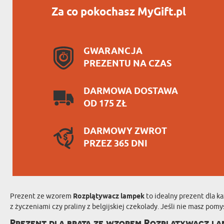
Za co pokochasz MyGift.pl
GWARANCJA
PREZENTU NA CZAS
DARMOWA DOSTAWA
OD 175 ZŁ
DARMOWY ZWROT
PRZEZ 365 DNI
Prezent ze wzorem
Rozplątywacz lampek
to idealny prezent dla 
z życzeniami czy praliny z belgijskiej czekolady. Jeśli nie masz p
Prezent dla brata ze wzorem Rozplątywacz la