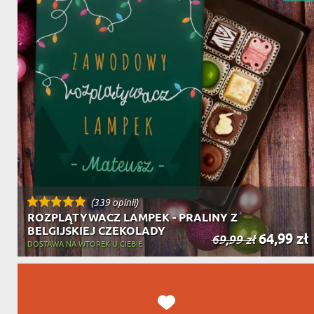
DZIADKA
PRODUKT
PREZENT DLA
TEŚCIÓW
CHARAKT
(339 opinii)
ROZPLĄTYWACZ LAMPEK - PRALINY Z
BELGIJSKIEJ CZEKOLADY
64,99 zł
69,99 zł
DOSTAWA NA WTOREK U CIEBIE