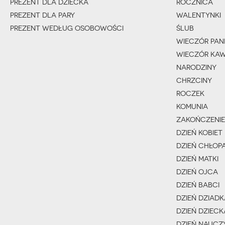
PREZENT DLA DZIECKA
ROCZNICA
PREZENT DLA PARY
WALENTYNKI
PREZENT WEDŁUG OSOBOWOŚCI
ŚLUB
WIECZÓR PANI
WIECZÓR KAW
NARODZINY
CHRZCINY
ROCZEK
KOMUNIA
ZAKOŃCZENIE
DZIEŃ KOBIET
DZIEŃ CHŁOP
DZIEŃ MATKI
DZIEŃ OJCA
DZIEŃ BABCI
DZIEŃ DZIADK
DZIEŃ DZIECK
DZIEŃ NAUCZ