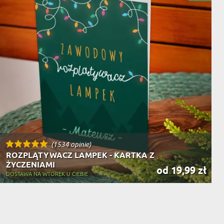
NIKA
YSTY
WCA
KA
ZA
ISIA
(1534 opinie)
ROZPLĄTYWACZ LAMPEK - KARTKA Z
ŻYCZENIAMI
od 19,99 zł
DOSTAWA NA WTOREK U CIEBIE