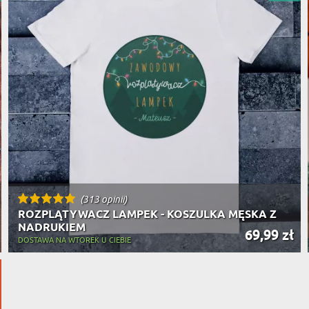
PODRÓŻ
SZKLANKI DO WHISKY
BESTSELLER
ROWERZ
Y SPOŻYWCZE
PREZENT DLA
FIRM
SENIORA
SPORTO
ER PREZENTU
STRAŻA
SZEFA
WĘDKAR
ŻARTOWN
(313 opinii)
ROZPLĄTYWACZ LAMPEK - KOSZULKA MĘSKA Z
NADRUKIEM
69,99 zł
DOSTAWA NA WTOREK U CIEBIE