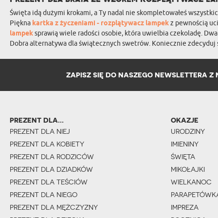
Święta idą dużymi krokami, a Ty nadal nie skompletowałeś wszystkich
Piękna
kartka z życzeniami - rozplątywacz lampek
z pewnością uci
lampek
sprawią wiele radości osobie, która uwielbia czekoladę. Dw
Dobra alternatywa dla świątecznych swetrów. Koniecznie zdecyduj 
ZAPISZ SIĘ DO NASZEGO NEWSLETTERA Z 
PREZENT DLA...
OKAZJE
PREZENT DLA NIEJ
URODZINY
PREZENT DLA KOBIETY
IMIENINY
PREZENT DLA RODZICÓW
ŚWIĘTA
PREZENT DLA DZIADKÓW
MIKOŁAJKI
PREZENT DLA TEŚCIÓW
WIELKANOC
PREZENT DLA NIEGO
PARAPETÓWK
PREZENT DLA MĘŻCZYZNY
IMPREZA