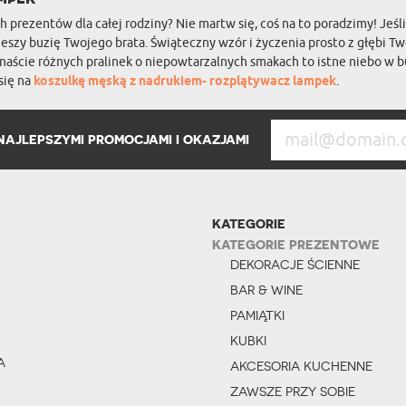
 prezentów dla całej rodziny? Nie martw się, coś na to poradzimy! Jeśl
eszy buzię Twojego brata. Świąteczny wzór i życzenia prosto z głębi T
anaście różnych pralinek o niepowtarzalnych smakach to istne niebo w
się na
koszulkę męską z nadrukiem- rozplątywacz lampek
.
NAJLEPSZYMI PROMOCJAMI I OKAZJAMI
KATEGORIE
KATEGORIE PREZENTOWE
DEKORACJE ŚCIENNE
BAR & WINE
PAMIĄTKI
KUBKI
A
AKCESORIA KUCHENNE
ZAWSZE PRZY SOBIE