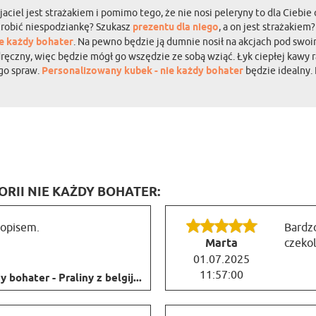
aciel jest strażakiem i pomimo tego, że nie nosi peleryny to dla Ciebi
 zrobić niespodziankę? Szukasz
prezentu dla niego
, a on jest strażakie
ie każdy bohater
. Na pewno będzie ją dumnie nosił na akcjach pod sw
ręczny, więc będzie mógł go wszędzie ze sobą wziąć. Łyk ciepłej kawy 
 go spraw.
Personalizowany kubek - nie każdy bohater
będzie idealny. 
ORII NIE KAŻDY BOHATER:
 opisem.
Bardzo
Marta
czekol
01.07.2025
11:57:00
 bohater - Praliny z belgij...