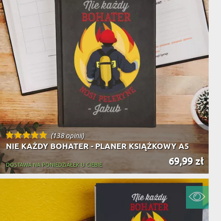
(138 opinii)
NIE KAŻDY BOHATER - PLANER KSIĄŻKOWY A5
69,99 zł
DOSTAWA NA PONIEDZIAŁEK U CIEBIE