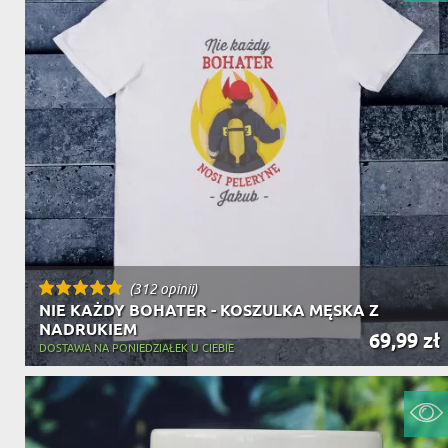
DZIADKA
PRODUKT
PREZENT DLA
TEŚCIÓW
CHARAKT
(312 opinii)
NIE KAŻDY BOHATER - KOSZULKA MĘSKA Z
NADRUKIEM
69,99 zł
DOSTAWA NA PONIEDZIAŁEK U CIEBIE