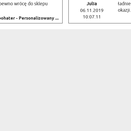
 pewno wrócę do sklepu
Julia
ładnie
okazji
06.11.2019
10:07:11
ohater - Personalizowany ...
NAJLEPSZYMI PROMOCJAMI I OKAZJAMI
KATEGORIE
KATEGORIE PREZENTOWE
DEKORACJE ŚCIENNE
BAR & WINE
PAMIĄTKI
KUBKI
A
AKCESORIA KUCHENNE