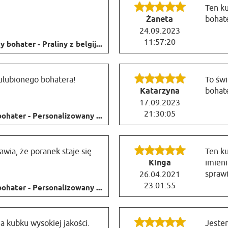
Ten k
Żaneta
bohat
24.09.2023
11:57:20
 bohater - Praliny z belgij...
 ulubionego bohatera!
To świ
Katarzyna
bohate
17.09.2023
21:30:05
ohater - Personalizowany ...
wia, że poranek staje się
Ten ku
Kinga
imien
sprawi
26.04.2021
23:01:55
ohater - Personalizowany ...
 kubku wysokiej jakości.
Jeste