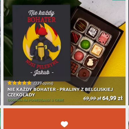
PODRÓŻ
SZKLANKI DO WHISKY
BESTSELLER
ROWERZ
Y SPOŻYWCZE
PREZENT DLA
FIRM
SENIORA
SPORTO
ER PREZENTU
STRAŻA
SZEFA
WĘDKAR
ŻARTOWN
(339 opinii)
NIE KAŻDY BOHATER - PRALINY Z BELGIJSKIEJ
CZEKOLADY
64,99 zł
69,99 zł
DOSTAWA NA PONIEDZIAŁEK U CIEBIE