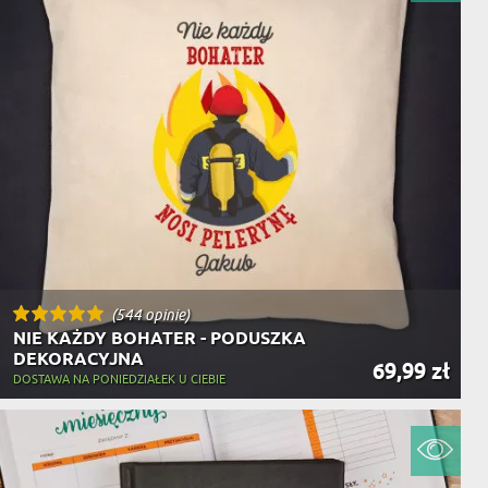
NIKA
YSTY
WCA
KA
ZA
ISIA
(544 opinie)
NIE KAŻDY BOHATER - PODUSZKA
DEKORACYJNA
69,99 zł
DOSTAWA NA PONIEDZIAŁEK U CIEBIE