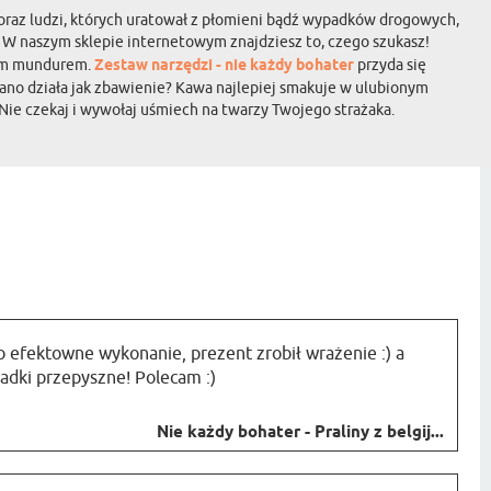
e oraz ludzi, których uratował z płomieni bądź wypadków drogowych,
m? W naszym sklepie internetowym znajdziesz to, czego szukasz!
oim mundurem.
Zestaw narzędzi - nie każdy bohater
przyda się
rano działa jak zbawienie? Kawa najlepiej smakuje w ulubionym
Nie czekaj i wywołaj uśmiech na twarzy Twojego strażaka.
 efektowne wykonanie, prezent zrobił wrażenie :) a
adki przepyszne! Polecam :)
Nie każdy bohater - Praliny z belgij...