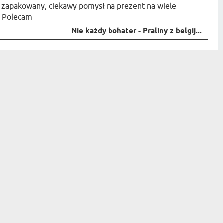
 zapakowany, ciekawy pomysł na prezent na wiele
. Polecam
Nie każdy bohater - Praliny z belgij...
zapisz się
MYGIFT
KONTAKT
FAQ
INFORMACJE O
DOSTAWIE
REGULAMIN
POLITYKA
PRYWATNOŚCI