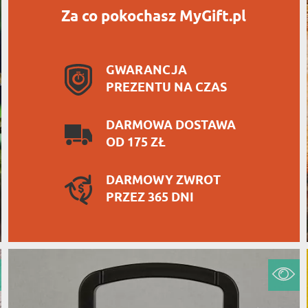
Za co pokochasz MyGift.pl
GWARANCJA
PREZENTU NA CZAS
DARMOWA DOSTAWA
OD 175 ZŁ
DARMOWY ZWROT
PRZEZ 365 DNI