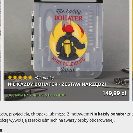
(94 opinie)
NIE KAŻDY BOHATER - ZESTAW NARZĘDZI
149,99 zł
DOSTAWA NA PONIEDZIAŁEK U CIEBIE
 taty, przyjaciela, chłopaka lub męża. Z motywem
Nie każdy bohater
zna
ścią wywołają szeroki uśmiech na twarzy osoby obdarowanej.
r