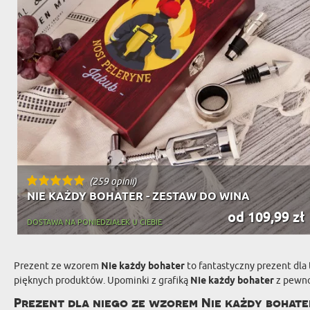
(259 opinii)
NIE KAŻDY BOHATER - ZESTAW DO WINA
od 109,99 zł
DOSTAWA NA PONIEDZIAŁEK U CIEBIE
Prezent ze wzorem
Nie każdy bohater
to fantastyczny prezent dla
pięknych produktów. Upominki z grafiką
Nie każdy bohater
z pewno
Prezent dla niego ze wzorem Nie każdy bohate