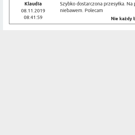
Klaudia
Szybko dostarczona przesyłka. Na
niebawem. Polecam
08.11.2019
08:41:59
Nie każdy b
ZAPISZ SIĘ DO NASZEGO NEWSLETTERA Z 
PREZENT DLA...
OKAZJE
PREZENT DLA NIEJ
URODZINY
PREZENT DLA KOBIETY
IMIENINY
PREZENT DLA RODZICÓW
ŚWIĘTA
PREZENT DLA DZIADKÓW
MIKOŁAJKI
PREZENT DLA TEŚCIÓW
WIELKANOC
PREZENT DLA NIEGO
PARAPETÓWK
PREZENT DLA MĘŻCZYZNY
IMPREZA