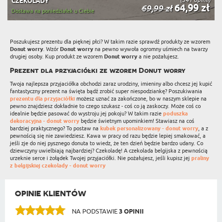
CZEKOLADY
64,99 zł
69,99 zł
Dostawa na poniedziałek u Ciebie
Poszukujesz prezentu dla pięknej płci? W takim razie sprawdź produkty ze wzorem
Donut worry
. Wzór
Donut worry
na pewno wywoła ogromny uśmiech na twarzy
drugiej osoby. Kup produkt ze wzorem
Donut worry
a nie pożałujesz.
Prezent dla przyjaciółki ze wzorem Donut worry
Twoja najlepsza przyjaciółka obchodzi zaraz urodziny, imieniny albo chcesz jej kupić
fantastyczny prezent na święta bądź zrobić super niespodziankę? Poszukiwania
prezentu dla przyjaciółki
możesz uznać za zakończone, bo w naszym sklepie na
pewno znajdziesz dokładnie to czego szukasz - coś co ją zaskoczy. Może coś co
idealnie będzie pasować do wystroju jej pokoju? W takim razie
poduszka
dekoracyjna - donut worry
będzie świetnym upominkiem! Stawiasz na coś
bardziej praktycznego? To postaw na
kubek personalizowany - donut worry
, a z
pewnością się nie zawiedziesz. Kawa w pracy od razu będzie lepiej smakować, a
jeśli zje do niej pysznego donuta to wiedz, że ten dzień będzie bardzo udany. Co
dziewczyny uwielbiają najbardziej? Czekoladę! A czekolada belgijska z pewnością
urzeknie serce i żołądek Twojej przyjaciółki. Nie pożałujesz, jeśli kupisz jej
praliny
z belgijskiej czekolady - donut worry
OPINIE KLIENTÓW
NA PODSTAWIE
3 OPINII