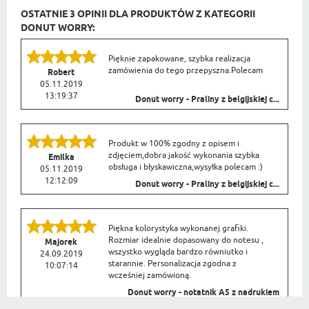
OSTATNIE 3 OPINII DLA PRODUKTÓW Z KATEGORII
DONUT WORRY:
Pięknie zapakowane, szybka realizacja
zamówienia do tego przepyszna.Polecam
Robert
05.11.2019
13:19:37
Donut worry - Praliny z belgijskiej c...
Produkt w 100% zgodny z opisem i
zdjęciem,dobra jakość wykonania szybka
Emilka
obsługa i błyskawiczna,wysyłka polecam :)
05.11.2019
12:12:09
Donut worry - Praliny z belgijskiej c...
Piękna kolorystyka wykonanej grafiki.
Rozmiar idealnie dopasowany do notesu ,
Majorek
wszystko wygląda bardzo równiutko i
24.09.2019
starannie. Personalizacja zgodna z
10:07:14
wcześniej zamówioną.
Donut worry - notatnik A5 z nadrukiem