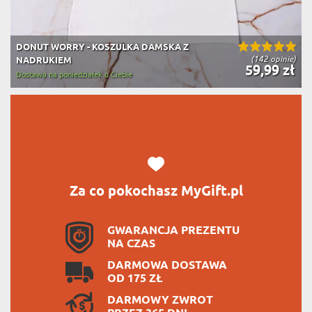
DONUT WORRY - KOSZULKA DAMSKA Z
(142 opinie)
NADRUKIEM
59,99 zł
Dostawa na poniedziałek u Ciebie
Za co pokochasz MyGift.pl
GWARANCJA PREZENTU
NA CZAS
DARMOWA DOSTAWA
OD 175 ZŁ
DARMOWY ZWROT