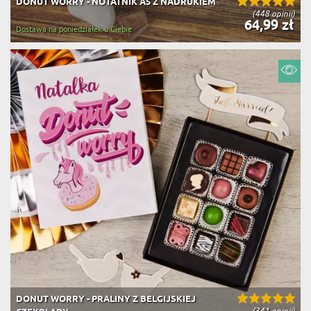
DONUT WORRY - NOTATNIK A5 Z NADRUKIEM
(448 opinii)
64,99 zł
Dostawa na poniedziałek u Ciebie
DONUT WORRY - PRALINY Z BELGIJSKIEJ
(341 opinii)