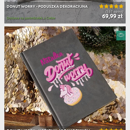
DONUT WORRY - PODUSZKA DEKORACYJNA
(551 opinii)
69,99 zł
Dostawa na poniedziałek u Ciebie