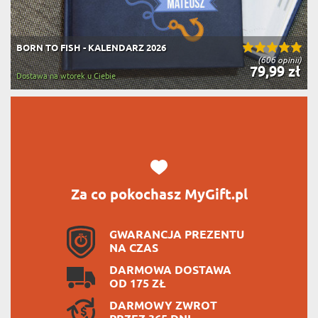
BORN TO FISH - KALENDARZ 2026
(606 opinii)
79,99 zł
Dostawa na wtorek u Ciebie
Za co pokochasz MyGift.pl
GWARANCJA PREZENTU
NA CZAS
DARMOWA DOSTAWA
OD 175 ZŁ
DARMOWY ZWROT