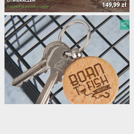
OTWIERACZEM
149,99 zł
Dostawa na wtorek u Ciebie
BORN TO FISH - BRELOK DREWNIANY
(98 opinii)
49,99 zł