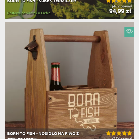
BORN TO FISH - KUBEK TERMICZNY
(402 opinie)
94,99 zł
Dostawa na wtorek u Ciebie
BORN TO FISH - NOSIDŁO NA PIWO Z
(274 opinie)