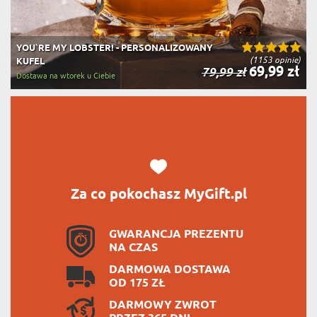
YOU`RE MY LOBSTER! - PERSONALIZOWANY
(1153 opinie)
KUFEL
69,99 zł
79,99 zł
Dostawa na wtorek u Ciebie
Za co pokochasz MyGift.pl
GWARANCJA PREZENTU
NA CZAS
DARMOWA DOSTAWA
OD 175 ZŁ
DARMOWY ZWROT