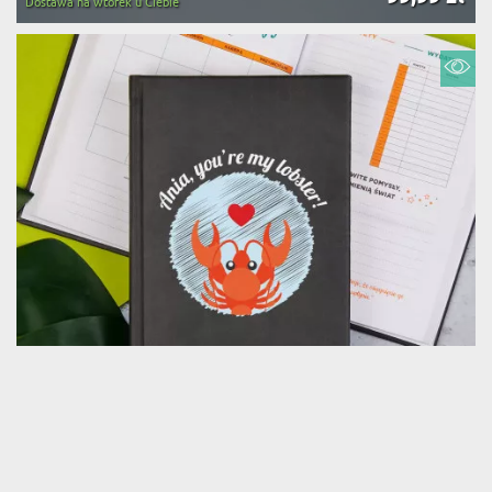
Dostawa na wtorek u Ciebie
YOU`RE MY LOBSTER - PLANER KSIĄŻKOWY A5
(138 opinii)
69,99 zł
Dostawa na wtorek u Ciebie