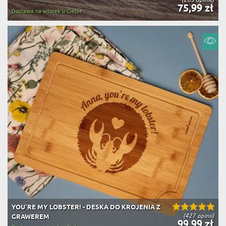
75,99 zł
Dostawa na wtorek u Ciebie
YOU`RE MY LOBSTER! - DESKA DO KROJENIA Z
(427 opinii)
GRAWEREM
99,99 zł