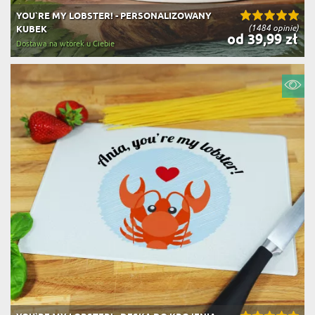
YOU`RE MY LOBSTER! - PERSONALIZOWANY
(1484 opinie)
KUBEK
od 39,99 zł
Dostawa na wtorek u Ciebie