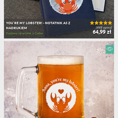
YOU`RE MY LOBSTER! - NOTATNIK A5 Z
(448 opinii)
NADRUKIEM
64,99 zł
Dostawa na wtorek u Ciebie