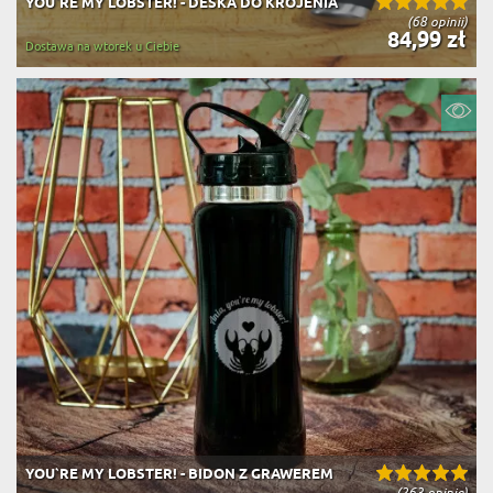
YOU`RE MY LOBSTER! - DESKA DO KROJENIA
(68 opinii)
84,99 zł
Dostawa na wtorek u Ciebie
YOU`RE MY LOBSTER! - BIDON Z GRAWEREM
(263 opinie)