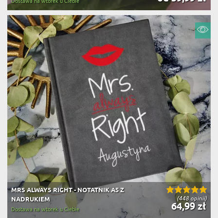
Dostawa na wtorek u Ciebie
MRS ALWAYS RIGHT - NOTATNIK A5 Z
(448 opinii)
NADRUKIEM
64,99 zł
Dostawa na wtorek u Ciebie