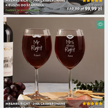
MR&MRS RIGHT - DWA GRAWEROWANE
(356 opinii)
KIELISZKI DO SZAMPANA
99,99 zł
119,99 zł
Dostawa na wtorek u Ciebie
MR&MRS RIGHT - DWA GRAWEROWANE
(425 opinii)