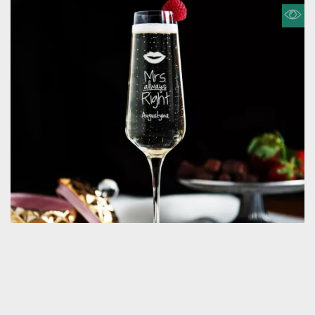
MRS ALWAYS RIGHT - GRAWEROWANY
(356 opinii)
KIELISZEK DO SZAMPANA
64,99 zł
74,99 zł
Dostawa na wtorek u Ciebie