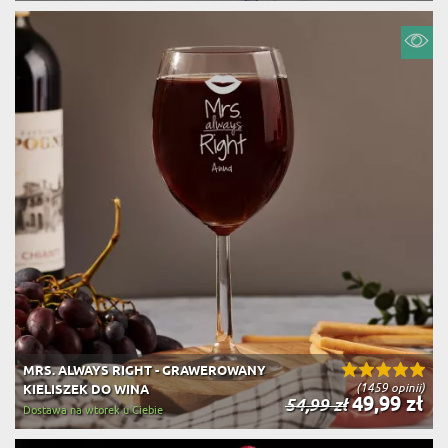
MRS. ALWAYS RIGHT - GRAWEROWANY
(1459 opinii)
KIELISZEK DO WINA
49,99 zł
54,99 zł
Dostawa na wtorek u Ciebie