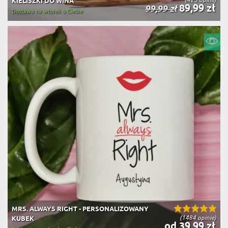
KIELISZKI DO WINA
89,99 zł
99,99 zł
Dostawa na wtorek u Ciebie
MRS. ALWAYS RIGHT - PERSONALIZOWANY
(1484 opinie)
KUBEK
od 39,99 zł