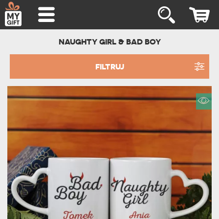
NAUGHTY GIRL & BAD BOY
FILTRUJ