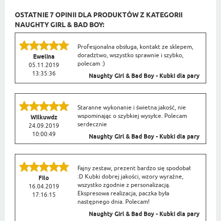
OSTATNIE 7 OPINII DLA PRODUKTÓW Z KATEGORII
NAUGHTY GIRL & BAD BOY:
Profesjonalna obsługa, kontakt ze sklepem,
doradztwo, wszystko sprawnie i szybko,
Ewelina
polecam :)
05.11.2019
13:35:36
Naughty Girl & Bad Boy - Kubki dla pary
Staranne wykonanie i świetna jakość, nie
wspominając o szybkiej wysyłce. Polecam
Wilkuwdz
serdecznie
24.09.2019
10:00:49
Naughty Girl & Bad Boy - Kubki dla pary
Fajny zestaw, prezent bardzo się spodobał
:D Kubki dobrej jakości, wzory wyraźne,
Filo
wszystko zgodnie z personalizacją.
16.04.2019
Ekspresowa realizacja, paczka była
17:16:15
następnego dnia. Polecam!
Naughty Girl & Bad Boy - Kubki dla pary