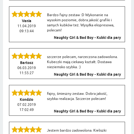
Bardzo fajny zestaw :D Wykonanie na
wysokim poziomie, dobra jakość grafiki i
Vania
samych kubków też. Wysyłka ekspresowa,
11.04.2019
polecam!
09:13:44
Naughty Girl & Bad Boy - Kubki dla pary
szczerze polecam, narzeczona zadowolona.
Kubeczki mają ciekawy kształt. Dostawa
Bartosz
nieziemsko szybka. :)
06.03.2019
11:55:27
Naughty Girl & Bad Boy - Kubki dla pary
Fajny, śmieszny zestaw. Dobra jakość,
szybka realizacja. Szczerze polecam!
Kondzio
07.02.2019
17:02:49
Naughty Girl & Bad Boy - Kubki dla pary
Jestem bardzo zadowolona. Kieliszki