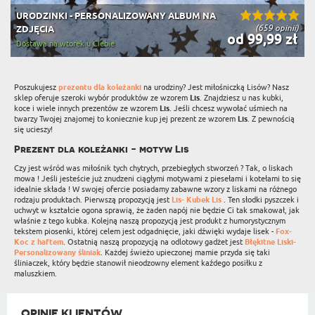
URODZINKI - PERSONALIZOWANY ALBUM NA
(659 opinii)
ZDJĘCIA
od 99,99 zł
Dostawa na wtorek u Ciebie
Poszukujesz
prezentu dla koleżanki
na urodziny? Jest miłośniczką Lisów? Nasz
sklep oferuje szeroki wybór produktów ze wzorem
Lis
. Znajdziesz u nas kubki,
koce i wiele innych prezentów ze wzorem
Lis
. Jeśli chcesz wywołać uśmiech na
twarzy Twojej znajomej to koniecznie kup jej prezent ze wzorem
Lis
. Z pewnością
się ucieszy!
Prezent dla koleżanki - motyw Lis
Czy jest wśród was miłośnik tych chytrych, przebiegłych stworzeń ? Tak, o liskach
mowa ! Jeśli jesteście już znudzeni ciągłymi motywami z piesełami i kotełami to się
idealnie składa ! W swojej ofercie posiadamy zabawne wzory z liskami na różnego
rodzaju produktach. Pierwszą propozycją jest
Lis- Kubek Lis
. Ten słodki pyszczek i
uchwyt w kształcie ogona sprawią, że żaden napój nie będzie Ci tak smakował, jak
właśnie z tego kubka. Kolejną naszą propozycją jest produkt z humorystycznym
tekstem piosenki, której celem jest odgadnięcie, jaki dźwięki wydaje lisek -
Fox-
Koc z haftem
. Ostatnią naszą propozycją na odlotowy gadżet jest
Błękitne Liski-
Personalizowany śliniak
. Każdej świeżo upieczonej mamie przyda się taki
śliniaczek, który będzie stanowił nieodzowny element kaźdego posiłku z
maluszkiem.
OPINIE KLIENTÓW