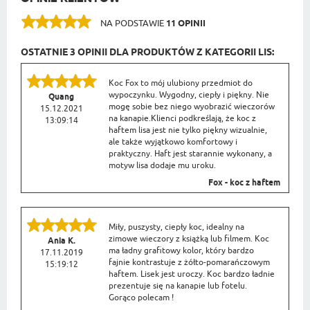
NA PODSTAWIE
11 OPINII
OSTATNIE 3 OPINII DLA PRODUKTÓW Z KATEGORII LIS:
Koc Fox to mój ulubiony przedmiot do
wypoczynku. Wygodny, ciepły i piękny. Nie
Quang
mogę sobie bez niego wyobrazić wieczorów
15.12.2021
na kanapie.Klienci podkreślają, że koc z
13:09:14
haftem lisa jest nie tylko piękny wizualnie,
ale także wyjątkowo komfortowy i
praktyczny. Haft jest starannie wykonany, a
motyw lisa dodaje mu uroku.
Fox - koc z haftem
Miły, puszysty, ciepły koc, idealny na
zimowe wieczory z książką lub filmem. Koc
Ania K.
ma ładny grafitowy kolor, który bardzo
17.11.2019
fajnie kontrastuje z żółto-pomarańczowym
15:19:12
haftem. Lisek jest uroczy. Koc bardzo ładnie
prezentuje się na kanapie lub fotelu.
Gorąco polecam !