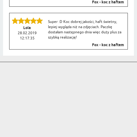
Fox - koc z haftem
Super :D Koc dobrej jakości, haft świetny,
lepiej wygląda niż na zdjęciach. Paczkę
Lola
dostałam następnego dnia więc duży plus za
28.02.2019
szybką realizację!
12:17:35
Fox - koc z haftem
ZAPISZ SIĘ DO NASZEGO NEWSLETTERA Z
NAJLEPSZYMI PROMOCJAMI I OKAZJAMI
zapisz się
PREZENT DLA...
OKAZJE
PREZENT DLA DZIECKA